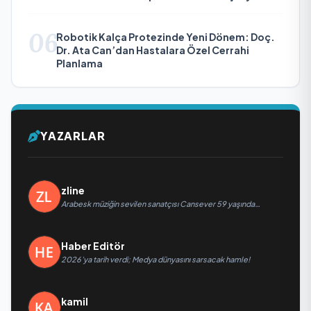
06
Robotik Kalça Protezinde Yeni Dönem: Doç.
Dr. Ata Can’dan Hastalara Özel Cerrahi
Planlama
YAZARLAR
zline
Arabesk müziğin sevilen sanatçısı Cansever 59 yaşında
yaşamını yitirdi
Haber Editör
2026’ya tarih verdi; Medya dünyasını sarsacak hamle!
kamil