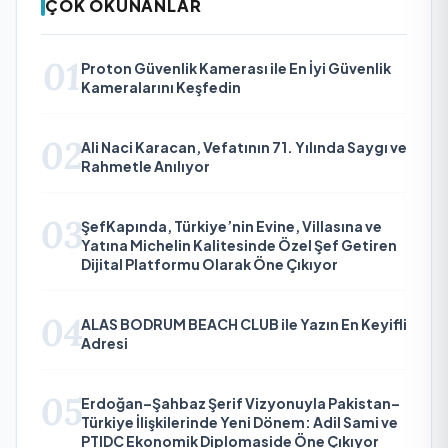
ÇOK OKUNANLAR
01
Proton Güvenlik Kamerası ile En İyi Güvenlik
Kameralarını Keşfedin
02
Ali Naci Karacan, Vefatının 71. Yılında Saygı ve
Rahmetle Anılıyor
03
ŞefKapında, Türkiye’nin Evine, Villasına ve
Yatına Michelin Kalitesinde Özel Şef Getiren
Dijital Platformu Olarak Öne Çıkıyor
04
ALAS BODRUM BEACH CLUB ile Yazın En Keyifli
Adresi
05
Erdoğan–Şahbaz Şerif Vizyonuyla Pakistan–
Türkiye İlişkilerinde Yeni Dönem: Adil Sami ve
PTIDC Ekonomik Diplomaside Öne Çıkıyor