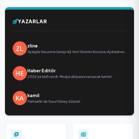
YAZARLAR
zline
Açıkgöz Savunma Sanayi AŞ Yeni Yönetim Kurulunu Açıkladı ve
Savunma Sanayinde Küresel Vizyon Vurgusu
Haber Editör
2026’ya tarih verdi; Medya dünyasını sarsacak hamle!
kamil
Palmalife’da Yusuf Güney Sürprizi