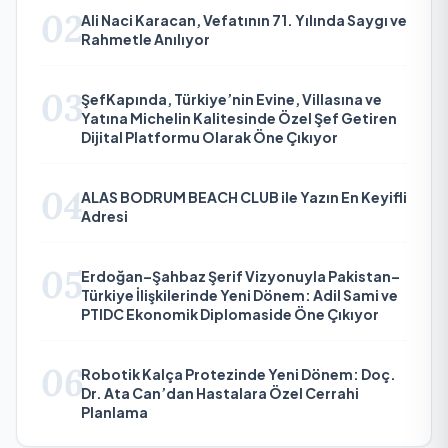
02
Ali Naci Karacan, Vefatının 71. Yılında Saygı ve
Rahmetle Anılıyor
03
ŞefKapında, Türkiye’nin Evine, Villasına ve
Yatına Michelin Kalitesinde Özel Şef Getiren
Dijital Platformu Olarak Öne Çıkıyor
04
ALAS BODRUM BEACH CLUB ile Yazın En Keyifli
Adresi
05
Erdoğan–Şahbaz Şerif Vizyonuyla Pakistan–
Türkiye İlişkilerinde Yeni Dönem: Adil Sami ve
PTIDC Ekonomik Diplomaside Öne Çıkıyor
06
Robotik Kalça Protezinde Yeni Dönem: Doç.
Dr. Ata Can’dan Hastalara Özel Cerrahi
Planlama