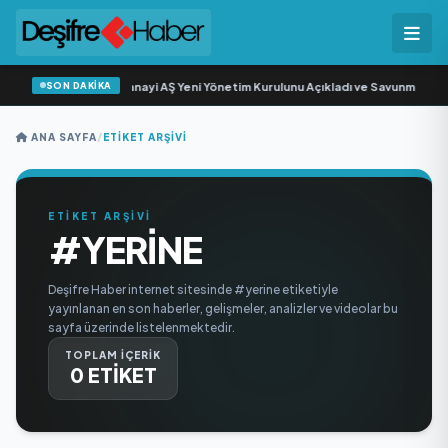
SON DAKİKA
Açıkgöz Savunma Sanayi AŞ Yeni Yönetim Kurulunu Açıkladı ve Savunma Sana
ANA SAYFA
/
ETIKET ARŞIVI
ETİKET ARŞİVİ
#YERINE
Deşifre Haber internet sitesinde #yerine etiketiyle
yayınlanan en son haberler, gelişmeler, analizler ve videolar bu
sayfa üzerinde listelenmektedir.
TOPLAM İÇERİK
0 ETİKET