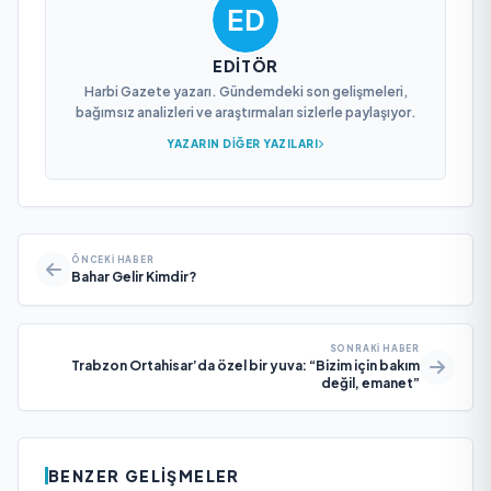
EDITÖR
Harbi Gazete yazarı. Gündemdeki son gelişmeleri,
bağımsız analizleri ve araştırmaları sizlerle paylaşıyor.
YAZARIN DIĞER YAZILARI
ÖNCEKI HABER
Bahar Gelir Kimdir?
SONRAKI HABER
Trabzon Ortahisar’da özel bir yuva: “Bizim için bakım
değil, emanet”
BENZER GELIŞMELER