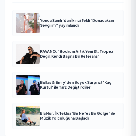
Yonca Samlı ‘dan İkinci Tekli “Donacaksın
Sevgilim “ yayımlandı
RAVANO: “Bodrum Artık Yeni St. Tropez
Değil, Kendi Başına Bir Referans”
Bullas & Emry'den Büyük Sürpriz! "Kaç
Kurtul" ile Tarz Değiştirdiler
Ela Nur, İlk Teklisi “Bir Nefes Bir Gölge” ile
Müzik Yolculuğuna Başladı