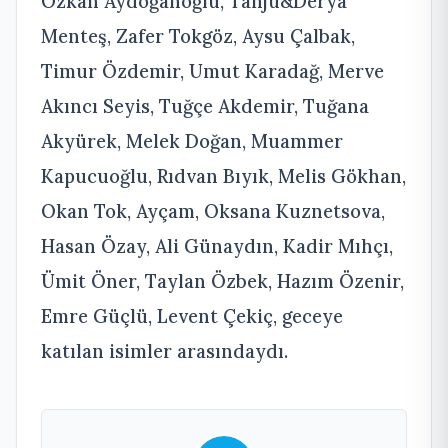
Özkan Aydoğanoğlu, Tanju&Derya
Menteş, Zafer Tokgöz, Aysu Çalbak,
Timur Özdemir, Umut Karadağ, Merve
Akıncı Seyis, Tuğçe Akdemir, Tuğana
Akyürek, Melek Doğan, Muammer
Kapucuoğlu, Rıdvan Bıyık, Melis Gökhan,
Okan Tok, Ayçam, Oksana Kuznetsova,
Hasan Özay, Ali Günaydın, Kadir Mıhçı,
Ümit Öner, Taylan Özbek, Hazım Özenir,
Emre Güçlü, Levent Çekiç, geceye
katılan isimler arasındaydı.