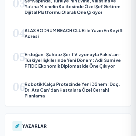
03
ŞefKapında, Türkiye’nin Evine, Villasına ve
Yatına Michelin Kalitesinde Özel Şef Getiren
Dijital Platformu Olarak Öne Çıkıyor
04
ALAS BODRUM BEACH CLUB ile Yazın En Keyifli
Adresi
05
Erdoğan–Şahbaz Şerif Vizyonuyla Pakistan–
Türkiye İlişkilerinde Yeni Dönem: Adil Sami ve
PTIDC Ekonomik Diplomaside Öne Çıkıyor
06
Robotik Kalça Protezinde Yeni Dönem: Doç.
Dr. Ata Can’dan Hastalara Özel Cerrahi
Planlama
YAZARLAR