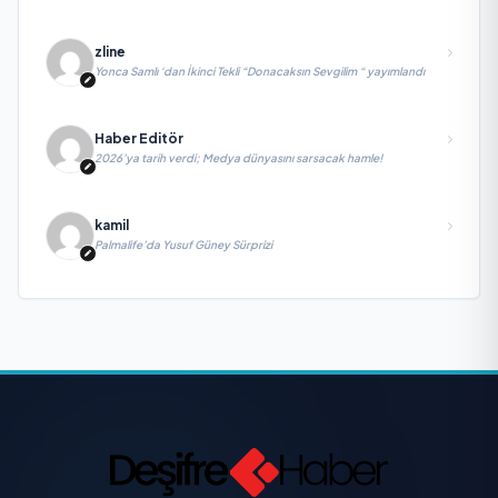
zline
Yonca Samlı ‘dan İkinci Tekli “Donacaksın Sevgilim “ yayımlandı
Haber Editör
2026’ya tarih verdi; Medya dünyasını sarsacak hamle!
kamil
Palmalife’da Yusuf Güney Sürprizi