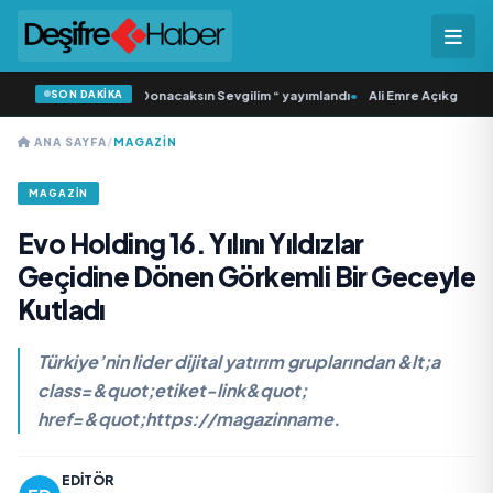
SON DAKİKA
ı ‘dan İkinci Tekli “Donacaksın Sevgilim “ yayımlandı
•
Ali Emre Açıkgöz Galimi
ANA SAYFA
/
MAGAZIN
MAGAZIN
Evo Holding 16. Yılını Yıldızlar
Geçidine Dönen Görkemli Bir Geceyle
Kutladı
Türkiye’nin lider dijital yatırım gruplarından &lt;a
class=&quot;etiket-link&quot;
href=&quot;https://magazinname.
EDITÖR