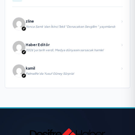
zline
Yonca Samlı ‘dan İkinci Tekli “Donacaksın Sevgilim “ yayımlandı
Haber Editör
2026’ya tarih verdi; Medya dünyasını sarsacak hamle!
kamil
Palmalife’da Yusuf Güney Sürprizi