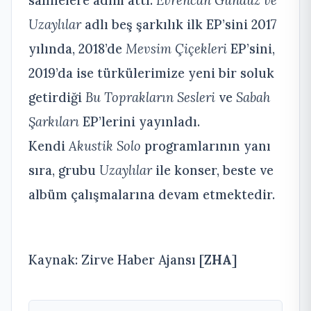
sahnelere adım attı.
Evrencan Gündüz ve
Uzaylılar
adlı beş şarkılık ilk EP’sini 2017
yılında, 2018’de
Mevsim Çiçekleri
EP’sini,
2019’da ise türkülerimize yeni bir soluk
getirdiği
Bu Toprakların Sesleri
ve
Sabah
Şarkıları
EP’lerini yayınladı.
Kendi
Akustik Solo
programlarının yanı
sıra, grubu
Uzaylılar
ile konser, beste ve
albüm çalışmalarına devam etmektedir.
Kaynak: Zirve Haber Ajansı [
ZHA
]