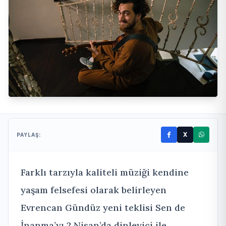
X
PAYLAŞ:
Farklı tarzıyla kaliteli müziği kendine
yaşam felsefesi olarak belirleyen
Evrencan Gündüz yeni teklisi Sen de
İnanma’yı 2 Nisan’da dinleyici ile