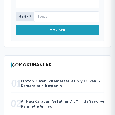
6 + 8 = ?
GÖNDER
ÇOK OKUNANLAR
01
Proton Güvenlik Kamerası ile En İyi Güvenlik
Kameralarını Keşfedin
02
Ali Naci Karacan, Vefatının 71. Yılında Saygı ve
Rahmetle Anılıyor