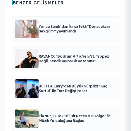
BENZER GELIŞMELER
Yonca Samlı ‘dan İkinci Tekli “Donacaksın
Sevgilim “ yayımlandı
RAVANO: “Bodrum Artık Yeni St. Tropez
Değil, Kendi Başına Bir Referans”
Bullas & Emry'den Büyük Sürpriz! "Kaç
Kurtul" ile Tarz Değiştirdiler
Ela Nur, İlk Teklisi “Bir Nefes Bir Gölge” ile
Müzik Yolculuğuna Başladı