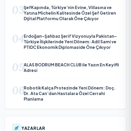
03
ŞefKapında, Türkiye’nin Evine, Villasına ve
Yatına Michelin Kalitesinde Özel Şef Getiren
Dijital Platformu Olarak Öne Çıkıyor
04
Erdoğan–Şahbaz Şerif Vizyonuyla Pakistan–
Türkiye İlişkilerinde Yeni Dönem: Adil Sami ve
PTIDC Ekonomik Diplomaside Öne Çıkıyor
05
ALAS BODRUM BEACH CLUB ile Yazın En Keyifli
Adresi
06
Robotik Kalça Protezinde Yeni Dönem: Doç.
Dr. Ata Can’dan Hastalara Özel Cerrahi
Planlama
YAZARLAR