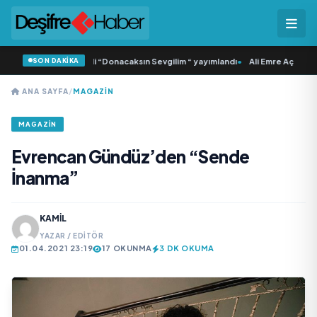
SON DAKİKA
Samlı ‘dan İkinci Tekli “Donacaksın Sevgilim “ yayımlandı
•
Ali Emre Açıkgöz Ga
ANA SAYFA
/
MAGAZIN
MAGAZIN
Evrencan Gündüz’den “Sende
İnanma”
KAMIL
YAZAR / EDITÖR
01.04.2021 23:19
17 OKUNMA
3 DK OKUMA