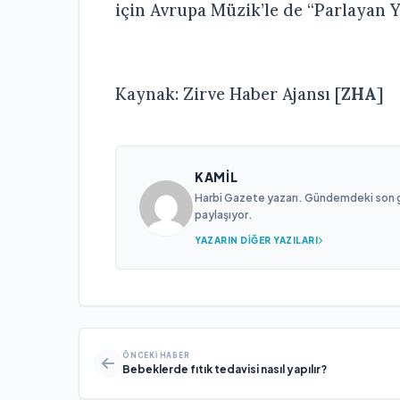
için Avrupa Müzik’le de “Parlayan Yıl
Kaynak: Zirve Haber Ajansı [
ZHA
]
KAMIL
Harbi Gazete yazarı. Gündemdeki son gel
paylaşıyor.
YAZARIN DIĞER YAZILARI
ÖNCEKI HABER
Bebeklerde fıtık tedavisi nasıl yapılır?