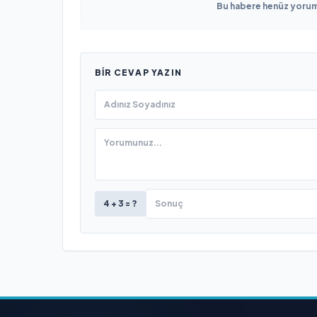
Bu habere henüz yorum 
BIR CEVAP YAZIN
4 + 3 = ?