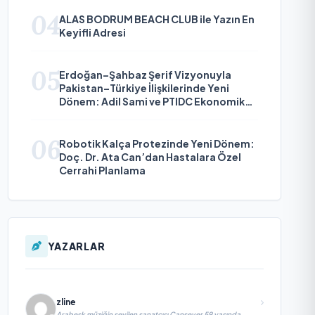
04
ALAS BODRUM BEACH CLUB ile Yazın En
Keyifli Adresi
05
Erdoğan–Şahbaz Şerif Vizyonuyla
Pakistan–Türkiye İlişkilerinde Yeni
Dönem: Adil Sami ve PTIDC Ekonomik
Diplomaside Öne Çıkıyor
06
Robotik Kalça Protezinde Yeni Dönem:
Doç. Dr. Ata Can’dan Hastalara Özel
Cerrahi Planlama
YAZARLAR
zline
Arabesk müziğin sevilen sanatçısı Cansever 59 yaşında