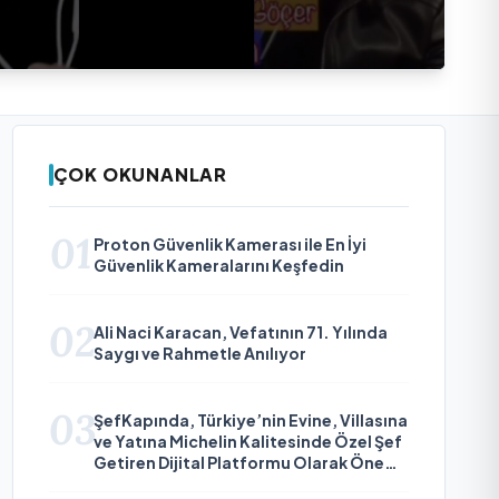
ÇOK OKUNANLAR
01
Proton Güvenlik Kamerası ile En İyi
Güvenlik Kameralarını Keşfedin
02
Ali Naci Karacan, Vefatının 71. Yılında
Saygı ve Rahmetle Anılıyor
03
ŞefKapında, Türkiye’nin Evine, Villasına
ve Yatına Michelin Kalitesinde Özel Şef
Getiren Dijital Platformu Olarak Öne
Çıkıyor