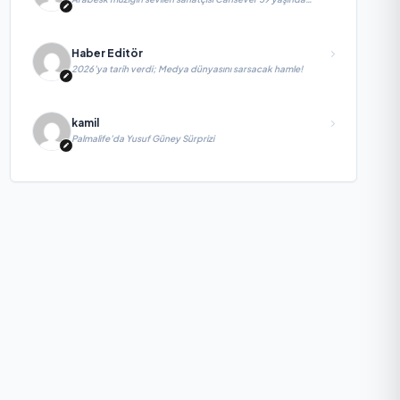
yaşamını yitirdi
Haber Editör
2026’ya tarih verdi; Medya dünyasını sarsacak hamle!
kamil
Palmalife’da Yusuf Güney Sürprizi