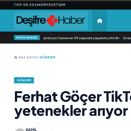
09.08.2026
KÜNYE
İLETIŞIM
SON DAKİKA
besk müziğin sevilen sanatçısı Cansever 59 yaşında yaşamını yitirdi
•
Svadba Z
ANA SAYFA
/
GÜNDEM
GÜNDEM
Ferhat Göçer TikT
yetenekler arıyor
KAMIL