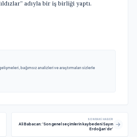
dızlar” adıyla bir iş birliği yaptı.
işmeleri, bağımsız analizleri ve araştırmaları sizlerle
SONRAKI HABER
Ali Babacan: ‘Son genel seçimlerin kaybedeni Sayın
Erdoğan’dır’