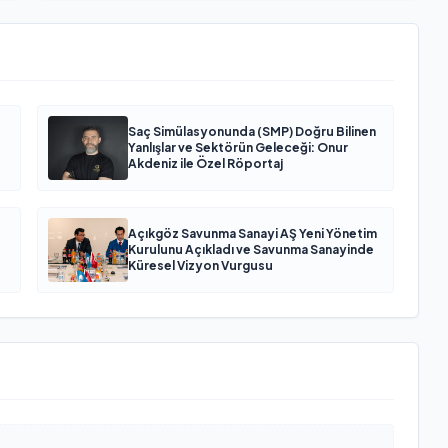
Saç Simülasyonunda (SMP) Doğru Bilinen
Yanlışlar ve Sektörün Geleceği: Onur
Akdeniz ile Özel Röportaj
Açıkgöz Savunma Sanayi AŞ Yeni Yönetim
Kurulunu Açıkladı ve Savunma Sanayinde
Küresel Vizyon Vurgusu