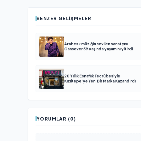
BENZER GELIŞMELER
Arabesk müziğin sevilen sanatçısı
Cansever 59 yaşında yaşamını yitirdi
20 Yıllık Esnaflık Tecrübesiyle
Kızıltepe'ye Yeni Bir Marka Kazandırdı
YORUMLAR (0)