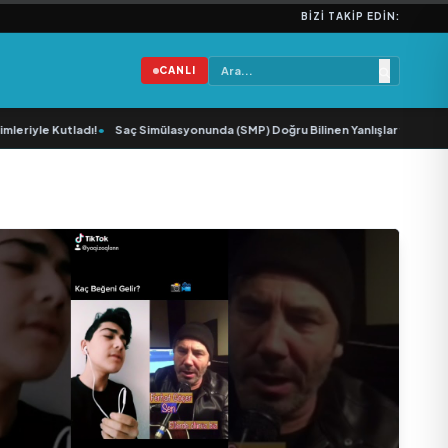
BIZI TAKIP EDIN:
CANLI
riyle Kutladı!
•
Saç Simülasyonunda (SMP) Doğru Bilinen Yanlışlar ve Sektörü