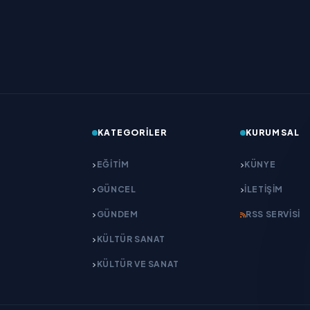
KATEGORILER
KURUMSAL
EĞITIM
KÜNYE
GÜNCEL
İLETIŞIM
GÜNDEM
RSS SERVISI
KÜLTÜR SANAT
KÜLTÜR VE SANAT