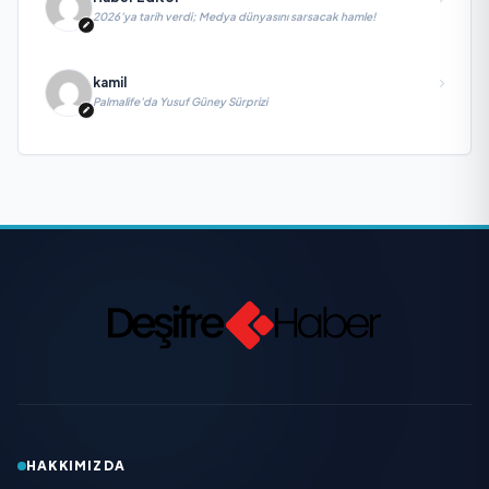
2026’ya tarih verdi; Medya dünyasını sarsacak hamle!
kamil
Palmalife’da Yusuf Güney Sürprizi
HAKKIMIZDA