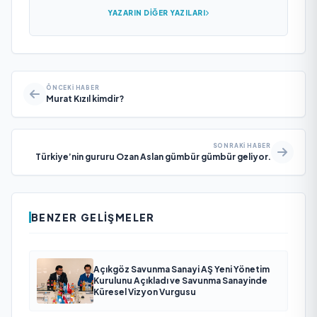
YAZARIN DIĞER YAZILARI
ÖNCEKI HABER
Murat Kızıl kimdir?
SONRAKI HABER
Türkiye’nin gururu Ozan Aslan gümbür gümbür geliyor.
BENZER GELIŞMELER
Açıkgöz Savunma Sanayi AŞ Yeni Yönetim
Kurulunu Açıkladı ve Savunma Sanayinde
Küresel Vizyon Vurgusu