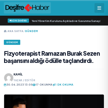
SON DAKİKA
 Savunma Sanayi AŞ Yeni Yönetim Kurulunu Açıkladı ve Savunma Sanayinde Kü
ANA SAYFA
/
GÜNDEM
GÜNDEM
Fizyoterapist Ramazan Burak Sezen
başarısını aldığı ödülle taçlandırdı.
KAMIL
YAZAR / EDITÖR
30.06.2023 13:05
17 OKUNMA
1 DK OKUMA