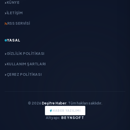
KÜNYE
İLETIŞIM
RSS SERVISI
YASAL
GIZLILIK POLITIKASI
KULLANIM ŞARTLARI
ÇEREZ POLITIKASI
© 2026
Deşifre Haber
. Tüm hakları saklıdır.
HABER YAZILIMI
Altyapı:
BEYNSOFT