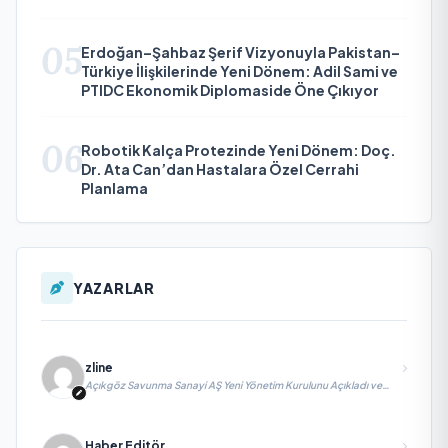
05
Erdoğan–Şahbaz Şerif Vizyonuyla Pakistan–
Türkiye İlişkilerinde Yeni Dönem: Adil Sami ve
PTIDC Ekonomik Diplomaside Öne Çıkıyor
06
Robotik Kalça Protezinde Yeni Dönem: Doç.
Dr. Ata Can’dan Hastalara Özel Cerrahi
Planlama
YAZARLAR
zline
Açıkgöz Savunma Sanayi AŞ Yeni Yönetim Kurulunu Açıkladı ve
Savunma Sanayinde Küresel Vizyon Vurgusu
Haber Editör