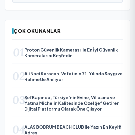
ÇOK OKUNANLAR
01
Proton Güvenlik Kamerası ile En İyi Güvenlik
Kameralarını Keşfedin
02
Ali Naci Karacan, Vefatının 71. Yılında Saygı ve
Rahmetle Anılıyor
03
ŞefKapında, Türkiye’nin Evine, Villasına ve
Yatına Michelin Kalitesinde Özel Şef Getiren
Dijital Platformu Olarak Öne Çıkıyor
04
ALAS BODRUM BEACH CLUB ile Yazın En Keyifli
Adresi