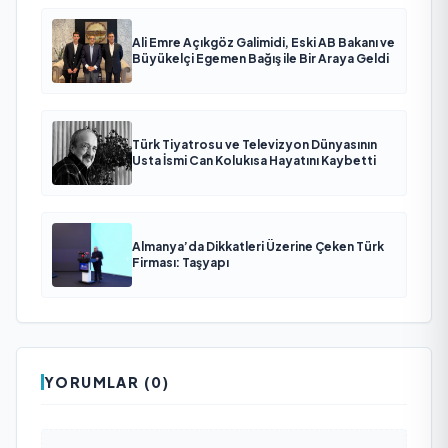
Ali Emre Açıkgöz Galimidi, Eski AB Bakanı ve
Büyükelçi Egemen Bağış ile Bir Araya Geldi
Türk Tiyatrosu ve Televizyon Dünyasının
Usta İsmi Can Kolukısa Hayatını Kaybetti
Almanya’da Dikkatleri Üzerine Çeken Türk
Firması: Taşyapı
YORUMLAR (0)