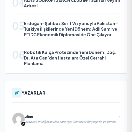
04
ALAS BODRUM BEACH CLUB ile Yazın En Keyifli
Adresi
05
Erdoğan–Şahbaz Şerif Vizyonuyla Pakistan–
Türkiye İlişkilerinde Yeni Dönem: Adil Sami ve
PTIDC Ekonomik Diplomaside Öne Çıkıyor
06
Robotik Kalça Protezinde Yeni Dönem: Doç.
Dr. Ata Can’dan Hastalara Özel Cerrahi
Planlama
YAZARLAR
zline
Arabesk müziğin sevilen sanatçısı Cansever 59 yaşında yaşamını
yitirdi