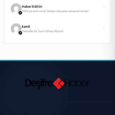
Haber Editör
2026’ya tarih verdi; Medya dünyasını sarsacak hamle!
kamil
Palmalife’da Yusuf Güney Sürprizi