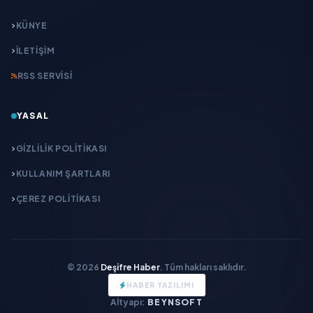
KÜNYE
İLETIŞIM
RSS SERVISI
YASAL
GIZLILIK POLITIKASI
KULLANIM ŞARTLARI
ÇEREZ POLITIKASI
© 2026
Deşifre Haber
. Tüm hakları saklıdır.
HABER YAZILIMI
Altyapı:
BEYNSOFT