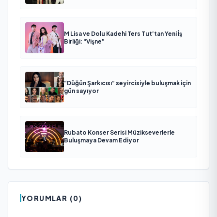
M Lisa ve Dolu Kadehi Ters Tut’tan Yeni İş
Birliği: “Vişne”
“Düğün Şarkıcısı” seyircisiyle buluşmak için
gün sayıyor
Rubato Konser Serisi Müzikseverlerle
Buluşmaya Devam Ediyor
YORUMLAR (0)