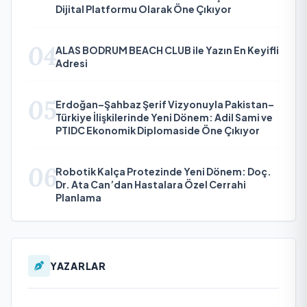
Dijital Platformu Olarak Öne Çıkıyor
04
ALAS BODRUM BEACH CLUB ile Yazın En Keyifli
Adresi
05
Erdoğan–Şahbaz Şerif Vizyonuyla Pakistan–
Türkiye İlişkilerinde Yeni Dönem: Adil Sami ve
PTIDC Ekonomik Diplomaside Öne Çıkıyor
06
Robotik Kalça Protezinde Yeni Dönem: Doç.
Dr. Ata Can’dan Hastalara Özel Cerrahi
Planlama
YAZARLAR