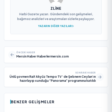
ZLINE
Harbi Gazete yazarı. Gündemdeki son gelişmeleri,
bağımsız analizleri ve araştırmaları sizlerle paylaşıyor.
YAZARIN DIĞER YAZILARI
ÖNCEKI HABER
Mersin Haber Haberlermersin.com
SONRAKI HABER
Ünlü şovmen Raif Akyüz Tempo TV ‘ de Şebnem Ceylan’ın
hazırlayıp sunduğu “Panorama” programına katıldı
BENZER GELIŞMELER