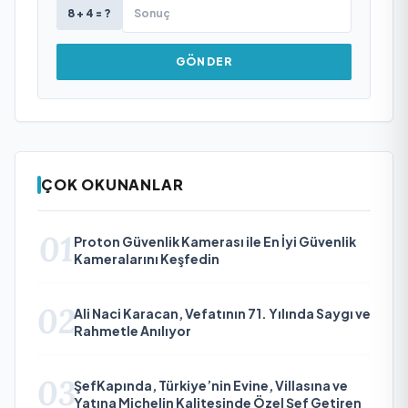
8 + 4 = ?
GÖNDER
ÇOK OKUNANLAR
01
Proton Güvenlik Kamerası ile En İyi Güvenlik
Kameralarını Keşfedin
02
Ali Naci Karacan, Vefatının 71. Yılında Saygı ve
Rahmetle Anılıyor
03
ŞefKapında, Türkiye’nin Evine, Villasına ve
Yatına Michelin Kalitesinde Özel Şef Getiren