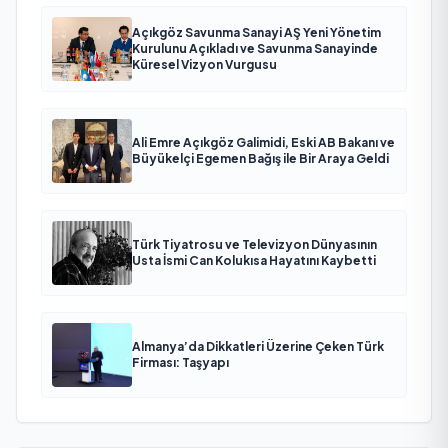
Açıkgöz Savunma Sanayi AŞ Yeni Yönetim
Kurulunu Açıkladı ve Savunma Sanayinde
Küresel Vizyon Vurgusu
Ali Emre Açıkgöz Galimidi, Eski AB Bakanı ve
Büyükelçi Egemen Bağış ile Bir Araya Geldi
Türk Tiyatrosu ve Televizyon Dünyasının
Usta İsmi Can Kolukısa Hayatını Kaybetti
Almanya’da Dikkatleri Üzerine Çeken Türk
Firması: Taşyapı