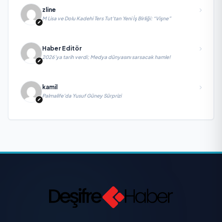
zline
M Lisa ve Dolu Kadehi Ters Tut’tan Yeni İş Birliği: “Vişne”
Haber Editör
2026’ya tarih verdi; Medya dünyasını sarsacak hamle!
kamil
Palmalife’da Yusuf Güney Sürprizi