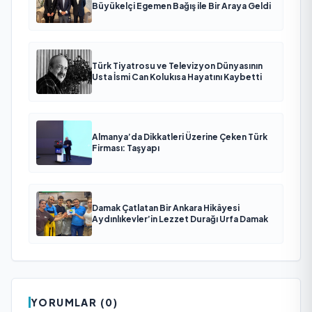
Büyükelçi Egemen Bağış ile Bir Araya Geldi
Türk Tiyatrosu ve Televizyon Dünyasının
Usta İsmi Can Kolukısa Hayatını Kaybetti
Almanya’da Dikkatleri Üzerine Çeken Türk
Firması: Taşyapı
Damak Çatlatan Bir Ankara Hikâyesi
Aydınlıkevler’in Lezzet Durağı Urfa Damak
YORUMLAR (0)