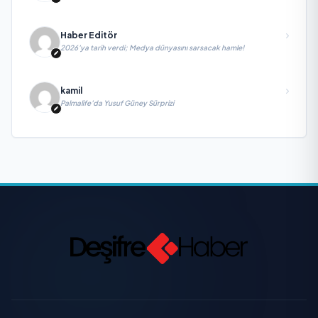
Haber Editör
2026’ya tarih verdi; Medya dünyasını sarsacak hamle!
kamil
Palmalife’da Yusuf Güney Sürprizi