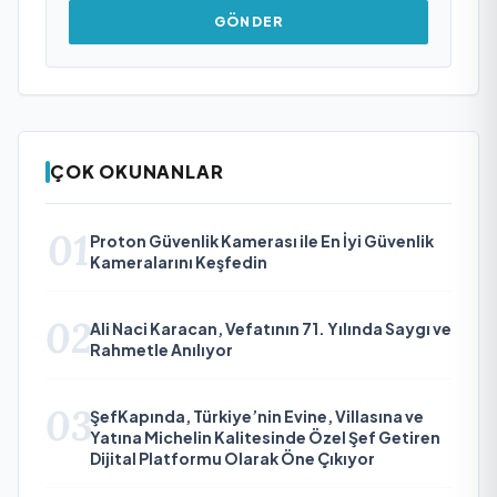
GÖNDER
ÇOK OKUNANLAR
01
Proton Güvenlik Kamerası ile En İyi Güvenlik
Kameralarını Keşfedin
02
Ali Naci Karacan, Vefatının 71. Yılında Saygı ve
Rahmetle Anılıyor
03
ŞefKapında, Türkiye’nin Evine, Villasına ve
Yatına Michelin Kalitesinde Özel Şef Getiren
Dijital Platformu Olarak Öne Çıkıyor