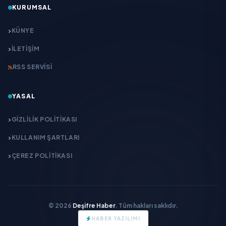
KURUMSAL
KÜNYE
İLETIŞIM
RSS SERVISI
YASAL
GIZLILIK POLITIKASI
KULLANIM ŞARTLARI
ÇEREZ POLITIKASI
© 2026
Deşifre Haber
. Tüm hakları saklıdır.
HABER YAZILIMI