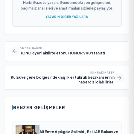
Harbi Gazete yazarı. Gündemdeki son gelişmeleri,
bağımsız analizleri ve araştırmaları sizlerle paylaşıyor.
YAZARIN DIĞER YAZILARI
ÖNCEKI HABER
HONOR yeni akıllı telefonu HONOR V40’ı tanıttı
SONRAKI HABER
Kulak ve çene bölgesindeki şişlikler tükrük bezi kanserinin
habercisi olabilirler!
BENZER GELIŞMELER
Ali Emre Açıkgöz Galimidi, Eski AB Bakanı ve