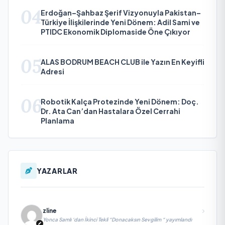
04
Erdoğan–Şahbaz Şerif Vizyonuyla Pakistan–
Türkiye İlişkilerinde Yeni Dönem: Adil Sami ve
PTIDC Ekonomik Diplomaside Öne Çıkıyor
05
ALAS BODRUM BEACH CLUB ile Yazın En Keyifli
Adresi
06
Robotik Kalça Protezinde Yeni Dönem: Doç.
Dr. Ata Can’dan Hastalara Özel Cerrahi
Planlama
YAZARLAR
zline
Yonca Samlı ‘dan İkinci Tekli “Donacaksın Sevgilim “ yayımlandı