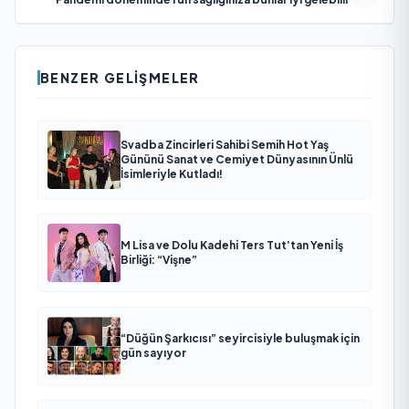
BENZER GELIŞMELER
Svadba Zincirleri Sahibi Semih Hot Yaş
Gününü Sanat ve Cemiyet Dünyasının Ünlü
İsimleriyle Kutladı!
M Lisa ve Dolu Kadehi Ters Tut’tan Yeni İş
Birliği: “Vişne”
“Düğün Şarkıcısı” seyircisiyle buluşmak için
gün sayıyor