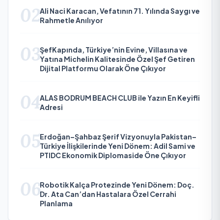
02
Ali Naci Karacan, Vefatının 71. Yılında Saygı ve
Rahmetle Anılıyor
03
ŞefKapında, Türkiye’nin Evine, Villasına ve
Yatına Michelin Kalitesinde Özel Şef Getiren
Dijital Platformu Olarak Öne Çıkıyor
04
ALAS BODRUM BEACH CLUB ile Yazın En Keyifli
Adresi
05
Erdoğan–Şahbaz Şerif Vizyonuyla Pakistan–
Türkiye İlişkilerinde Yeni Dönem: Adil Sami ve
PTIDC Ekonomik Diplomaside Öne Çıkıyor
06
Robotik Kalça Protezinde Yeni Dönem: Doç.
Dr. Ata Can’dan Hastalara Özel Cerrahi
Planlama