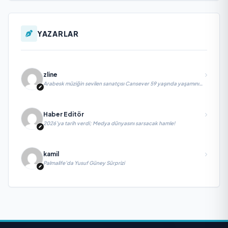
YAZARLAR
zline
Arabesk müziğin sevilen sanatçısı Cansever 59 yaşında yaşamını
yitirdi
Haber Editör
2026’ya tarih verdi; Medya dünyasını sarsacak hamle!
kamil
Palmalife’da Yusuf Güney Sürprizi