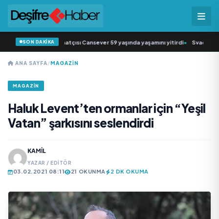
SON DAKİKA
 müziğin sevilen sanatçısı Cansever 59 yaşında yaşamını yitirdi
•
Svadba Zinci
ANA SAYFA
/
MAGAZIN
MAGAZIN
Haluk Levent’ten ormanlar için “Yeşil
Vatan” şarkısını seslendirdi
KAMIL
YAZAR / EDITÖR
03.02.2021 08:11
21 OKUNMA
2 DK OKUMA