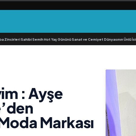
eri Sahibi Semih Hot Yaş Gününü Sanat ve Cemiyet Dünyasının Ünlü İsimleriyle K
yim : Ayşe
e’den
 Moda Markası