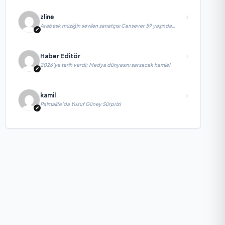
zline
Arabesk müziğin sevilen sanatçısı Cansever 59 yaşında
yaşamını yitirdi
Haber Editör
2026’ya tarih verdi; Medya dünyasını sarsacak hamle!
kamil
Palmalife’da Yusuf Güney Sürprizi