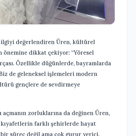
 ilgiyi değerlendiren Üren, kültürel
n önemine dikkat çekiyor: “Yöresel
arçası. Özellikle düğünlerde, bayramlarda
 Biz de geleneksel işlemeleri modern
ltürü gençlere de sevdirmeye
u açmanın zorluklarına da değinen Üren,
ıyafetlerin farklı şehirlerde hayat
ir süreç değil ama çok gurur verici.