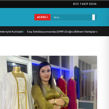
BIZI TAKIP EDIN:
CANLI
utladı!
•
Saç Simülasyonunda (SMP) Doğru Bilinen Yanlışlar ve Sektörün Gele