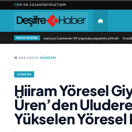
09.08.2026
KÜNYE
İLETIŞIM
SON DAKİKA
üziğin sevilen sanatçısı Cansever 59 yaşında yaşamını yitirdi
•
Svadba Zincirl
ANA SAYFA
/
GÜNDEM
GÜNDEM
Hiiram Yöresel Gi
Üren’den Uluder
Yükselen Yöresel