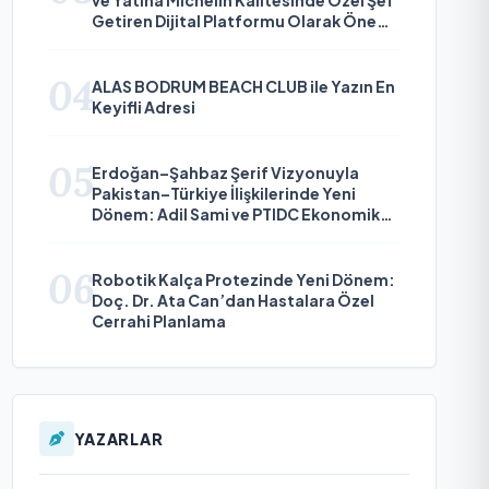
Getiren Dijital Platformu Olarak Öne
Çıkıyor
04
ALAS BODRUM BEACH CLUB ile Yazın En
Keyifli Adresi
05
Erdoğan–Şahbaz Şerif Vizyonuyla
Pakistan–Türkiye İlişkilerinde Yeni
Dönem: Adil Sami ve PTIDC Ekonomik
Diplomaside Öne Çıkıyor
06
Robotik Kalça Protezinde Yeni Dönem:
Doç. Dr. Ata Can’dan Hastalara Özel
Cerrahi Planlama
YAZARLAR