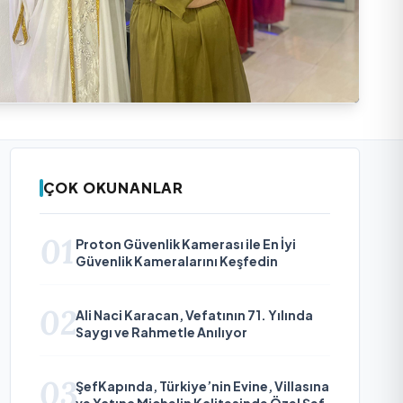
ÇOK OKUNANLAR
01
Proton Güvenlik Kamerası ile En İyi
Güvenlik Kameralarını Keşfedin
02
Ali Naci Karacan, Vefatının 71. Yılında
Saygı ve Rahmetle Anılıyor
03
ŞefKapında, Türkiye’nin Evine, Villasına
ve Yatına Michelin Kalitesinde Özel Şef