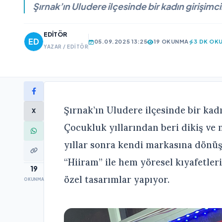
Şırnak’ın Uludere ilçesinde bir kadın girişimc
EDITÖR
05.09.2025 13:25
19 OKUNMA
3 DK OK
YAZAR / EDITÖR
Şırnak’ın Uludere ilçesinde bir kad
X
Çocukluk yıllarından beri dikiş ve
yıllar sonra kendi markasına dönüş
“Hiiram” ile hem yöresel kıyafetler
19
özel tasarımlar yapıyor.
OKUNMA