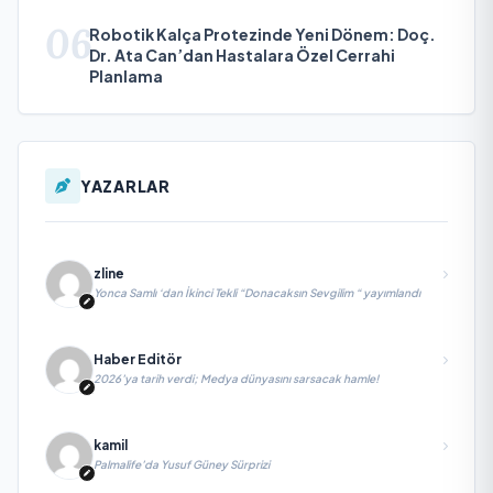
06
Robotik Kalça Protezinde Yeni Dönem: Doç.
Dr. Ata Can’dan Hastalara Özel Cerrahi
Planlama
YAZARLAR
zline
Yonca Samlı ‘dan İkinci Tekli “Donacaksın Sevgilim “ yayımlandı
Haber Editör
2026’ya tarih verdi; Medya dünyasını sarsacak hamle!
kamil
Palmalife’da Yusuf Güney Sürprizi