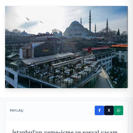
X
PAYLAŞ:
İstanbul’un yeme-içme ve sosyal yaşam