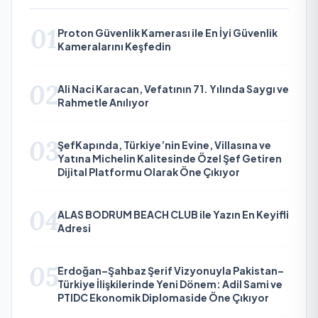
01
Proton Güvenlik Kamerası ile En İyi Güvenlik
Kameralarını Keşfedin
02
Ali Naci Karacan, Vefatının 71. Yılında Saygı ve
Rahmetle Anılıyor
03
ŞefKapında, Türkiye’nin Evine, Villasına ve
Yatına Michelin Kalitesinde Özel Şef Getiren
Dijital Platformu Olarak Öne Çıkıyor
04
ALAS BODRUM BEACH CLUB ile Yazın En Keyifli
Adresi
05
Erdoğan–Şahbaz Şerif Vizyonuyla Pakistan–
Türkiye İlişkilerinde Yeni Dönem: Adil Sami ve
PTIDC Ekonomik Diplomaside Öne Çıkıyor