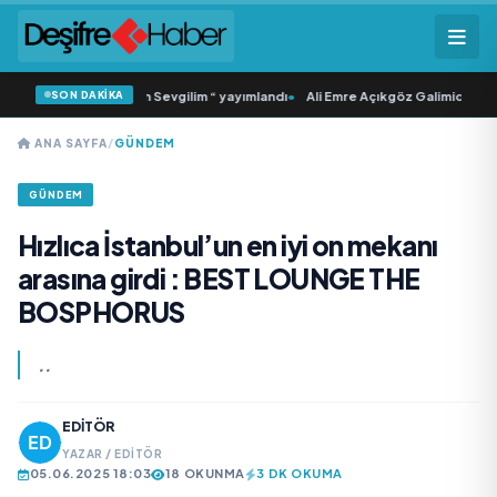
SON DAKİKA
ci Tekli “Donacaksın Sevgilim “ yayımlandı
•
Ali Emre Açıkgöz Galimidi, Eski AB
ANA SAYFA
/
GÜNDEM
GÜNDEM
Hızlıca İstanbul’un en iyi on mekanı
arasına girdi : BEST LOUNGE THE
BOSPHORUS
..
EDITÖR
YAZAR / EDITÖR
05.06.2025 18:03
18 OKUNMA
3 DK OKUMA