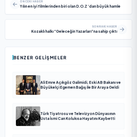
ÖNCEKI HABER
Yılın en iyi filmlerinden biri olan D.O.Z ‘dan büyük hamle
SONRAKI HABER
Kozaklı halkı “Geleceğin Yazarları”na sahip çıktı
BENZER GELIŞMELER
Ali Emre Açıkgöz Galimidi, Eski AB Bakanı ve
Büyükelçi Egemen Bağış ile Bir Araya Geldi
Türk Tiyatrosu ve Televizyon Dünyasının
Usta İsmi Can Kolukısa Hayatını Kaybetti