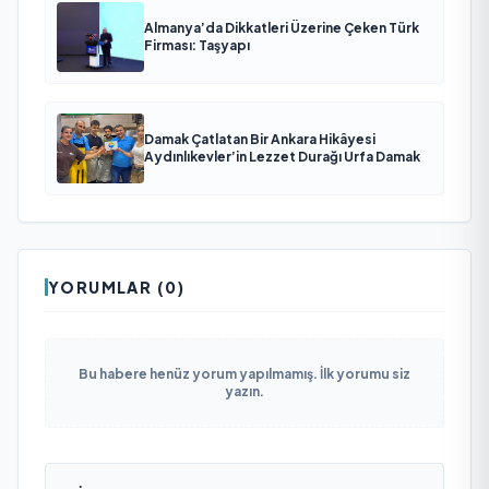
Almanya’da Dikkatleri Üzerine Çeken Türk
Firması: Taşyapı
Damak Çatlatan Bir Ankara Hikâyesi
Aydınlıkevler’in Lezzet Durağı Urfa Damak
YORUMLAR (0)
Bu habere henüz yorum yapılmamış. İlk yorumu siz
yazın.