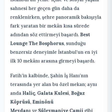
sahnesi her geçen gün daha da
renklenirken, şehre panoramik bakışıyla
fark yaratan bir mekân kısa sürede
adından söz ettirmeyi başardı.
Best
Lounge The Bosphorus
, sunduğu
benzersiz deneyimle İstanbul’un en iyi
ilk 10 mekânı arasına girmeyi başardı.
Fatih’in kalbinde, Şahin İş Hanı’nın
terasında yer alan bu özel mekan; aynı
anda
Haliç
,
Galata Kulesi
,
Boğaz
Köprüsü
,
Eminönü
Meydanı
ve
Süleymaniye Camii
gibi