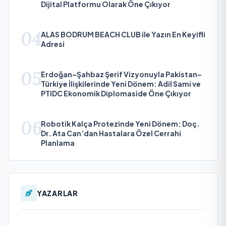
Dijital Platformu Olarak Öne Çıkıyor
04
ALAS BODRUM BEACH CLUB ile Yazın En Keyifli
Adresi
05
Erdoğan–Şahbaz Şerif Vizyonuyla Pakistan–
Türkiye İlişkilerinde Yeni Dönem: Adil Sami ve
PTIDC Ekonomik Diplomaside Öne Çıkıyor
06
Robotik Kalça Protezinde Yeni Dönem: Doç.
Dr. Ata Can’dan Hastalara Özel Cerrahi
Planlama
YAZARLAR