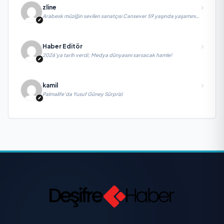
zline
Arabesk müziğin sevilen sanatçısı Cansever 59 yaşında yaşamını
yitirdi
Haber Editör
2026’ya tarih verdi; Medya dünyasını sarsacak hamle!
kamil
Palmalife’da Yusuf Güney Sürprizi