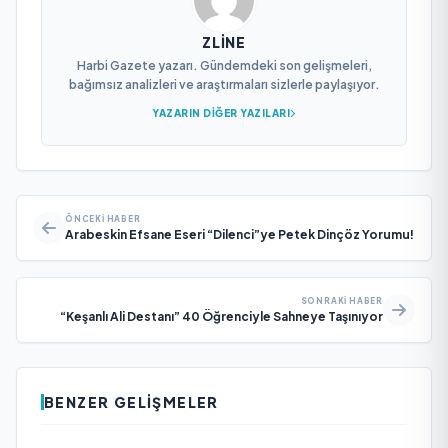
ZLINE
Harbi Gazete yazarı. Gündemdeki son gelişmeleri,
bağımsız analizleri ve araştırmaları sizlerle paylaşıyor.
YAZARIN DIĞER YAZILARI
ÖNCEKI HABER
Arabeskin Efsane Eseri “Dilenci”ye Petek Dinçöz Yorumu!
SONRAKI HABER
“Keşanlı Ali Destanı” 40 Öğrenciyle Sahneye Taşınıyor
BENZER GELIŞMELER