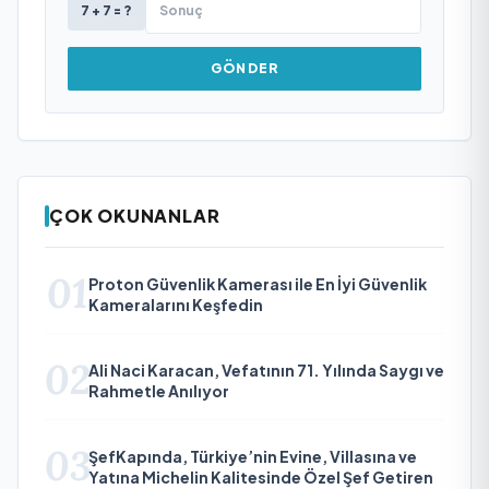
7 + 7 = ?
GÖNDER
ÇOK OKUNANLAR
01
Proton Güvenlik Kamerası ile En İyi Güvenlik
Kameralarını Keşfedin
02
Ali Naci Karacan, Vefatının 71. Yılında Saygı ve
Rahmetle Anılıyor
03
ŞefKapında, Türkiye’nin Evine, Villasına ve
Yatına Michelin Kalitesinde Özel Şef Getiren