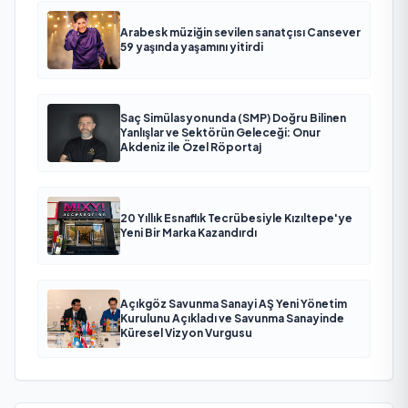
Arabesk müziğin sevilen sanatçısı Cansever
59 yaşında yaşamını yitirdi
Saç Simülasyonunda (SMP) Doğru Bilinen
Yanlışlar ve Sektörün Geleceği: Onur
Akdeniz ile Özel Röportaj
20 Yıllık Esnaflık Tecrübesiyle Kızıltepe'ye
Yeni Bir Marka Kazandırdı
Açıkgöz Savunma Sanayi AŞ Yeni Yönetim
Kurulunu Açıkladı ve Savunma Sanayinde
Küresel Vizyon Vurgusu