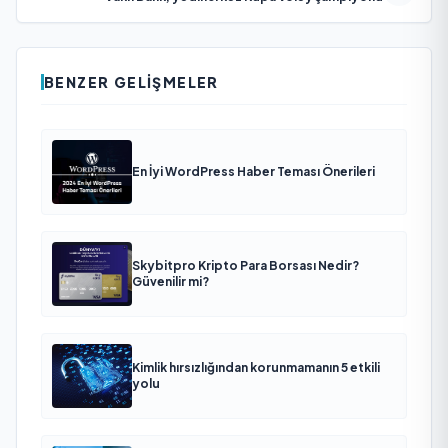
BENZER GELIŞMELER
En İyi WordPress Haber Teması Önerileri
Skybitpro Kripto Para Borsası Nedir?
Güvenilir mi?
Kimlik hırsızlığından korunmamanın 5 etkili
yolu