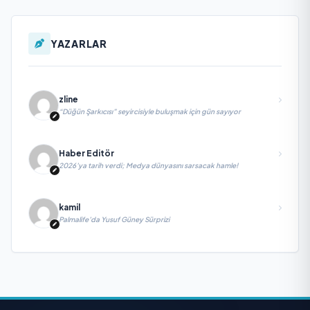
YAZARLAR
zline
“Düğün Şarkıcısı” seyircisiyle buluşmak için gün sayıyor
Haber Editör
2026’ya tarih verdi; Medya dünyasını sarsacak hamle!
kamil
Palmalife’da Yusuf Güney Sürprizi