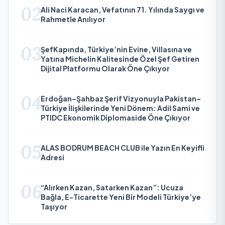
02
Ali Naci Karacan, Vefatının 71. Yılında Saygı ve
Rahmetle Anılıyor
03
ŞefKapında, Türkiye’nin Evine, Villasına ve
Yatına Michelin Kalitesinde Özel Şef Getiren
Dijital Platformu Olarak Öne Çıkıyor
04
Erdoğan–Şahbaz Şerif Vizyonuyla Pakistan–
Türkiye İlişkilerinde Yeni Dönem: Adil Sami ve
PTIDC Ekonomik Diplomaside Öne Çıkıyor
05
ALAS BODRUM BEACH CLUB ile Yazın En Keyifli
Adresi
06
“Alırken Kazan, Satarken Kazan”: Ucuza
Bağla, E-Ticarette Yeni Bir Modeli Türkiye’ye
Taşıyor