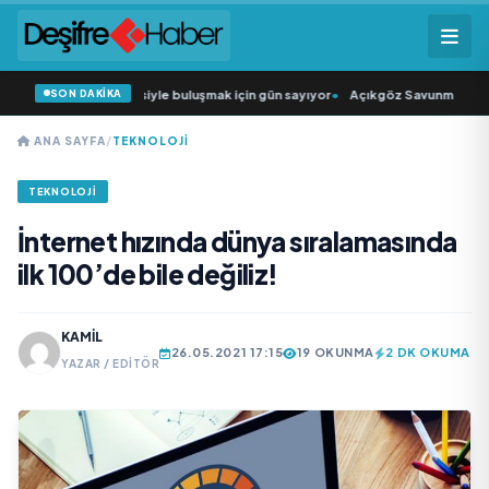
SON DAKİKA
ün Şarkıcısı” seyircisiyle buluşmak için gün sayıyor
•
Açıkgöz Savunma Sanayi 
ANA SAYFA
/
TEKNOLOJI
TEKNOLOJI
İnternet hızında dünya sıralamasında
ilk 100’de bile değiliz!
KAMIL
26.05.2021 17:15
19 OKUNMA
2 DK OKUMA
YAZAR / EDITÖR