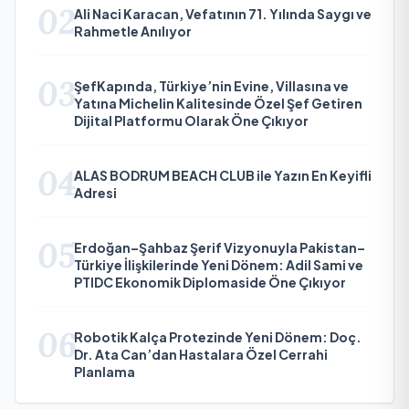
02
Ali Naci Karacan, Vefatının 71. Yılında Saygı ve
Rahmetle Anılıyor
03
ŞefKapında, Türkiye’nin Evine, Villasına ve
Yatına Michelin Kalitesinde Özel Şef Getiren
Dijital Platformu Olarak Öne Çıkıyor
04
ALAS BODRUM BEACH CLUB ile Yazın En Keyifli
Adresi
05
Erdoğan–Şahbaz Şerif Vizyonuyla Pakistan–
Türkiye İlişkilerinde Yeni Dönem: Adil Sami ve
PTIDC Ekonomik Diplomaside Öne Çıkıyor
06
Robotik Kalça Protezinde Yeni Dönem: Doç.
Dr. Ata Can’dan Hastalara Özel Cerrahi
Planlama