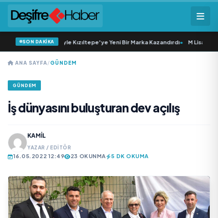
SON DAKİKA
 Esnaflık Tecrübesiyle Kızıltepe'ye Yeni Bir Marka Kazandırdı
•
M Lisa ve Dolu Ka
ANA SAYFA
/
GÜNDEM
GÜNDEM
İş dünyasını buluşturan dev açılış
KAMIL
YAZAR / EDITÖR
16.05.2022 12:49
23 OKUNMA
5 DK OKUMA