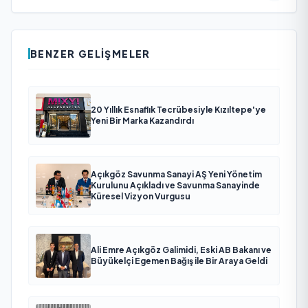
BENZER GELIŞMELER
20 Yıllık Esnaflık Tecrübesiyle Kızıltepe'ye
Yeni Bir Marka Kazandırdı
Açıkgöz Savunma Sanayi AŞ Yeni Yönetim
Kurulunu Açıkladı ve Savunma Sanayinde
Küresel Vizyon Vurgusu
Ali Emre Açıkgöz Galimidi, Eski AB Bakanı ve
Büyükelçi Egemen Bağış ile Bir Araya Geldi