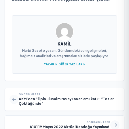
KAMIL
Harbi Gazete yazarı. Gündemdeki son gelişmeleri,
bağımsız analizleri ve araştırmaları sizlerle paylaşıyor.
YAZARIN DIĞER YAZILARI
ÖNCEKI HABER
AKM’den Filipin ulusal miras ayı’na anlamlı katkı: “Tozlar
Çöktüğünde”
SONRAKI HABER
A101 19 Mayıs 2022 Aktüel Kataloğu Yayınlandı