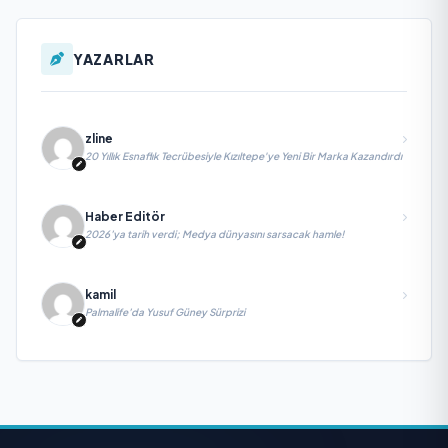
YAZARLAR
zline
20 Yıllık Esnaflık Tecrübesiyle Kızıltepe'ye Yeni Bir Marka Kazandırdı
Haber Editör
2026’ya tarih verdi; Medya dünyasını sarsacak hamle!
kamil
Palmalife’da Yusuf Güney Sürprizi