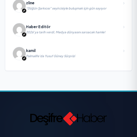
zline
“Düğün Şarkıcısı” seyircisiyle buluşmak için gün sayıyor
Haber Editör
2026’ya tarih verdi; Medya dünyasını sarsacak hamle!
kamil
Palmalife’da Yusuf Güney Sürprizi