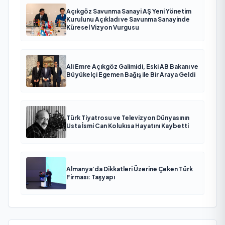
Açıkgöz Savunma Sanayi AŞ Yeni Yönetim
Kurulunu Açıkladı ve Savunma Sanayinde
Küresel Vizyon Vurgusu
Ali Emre Açıkgöz Galimidi, Eski AB Bakanı ve
Büyükelçi Egemen Bağış ile Bir Araya Geldi
Türk Tiyatrosu ve Televizyon Dünyasının
Usta İsmi Can Kolukısa Hayatını Kaybetti
Almanya’da Dikkatleri Üzerine Çeken Türk
Firması: Taşyapı