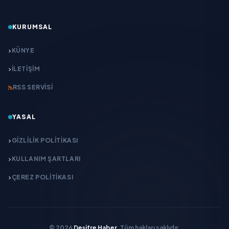
KURUMSAL
KÜNYE
İLETIŞIM
RSS SERVISI
YASAL
GIZLILIK POLITIKASI
KULLANIM ŞARTLARI
ÇEREZ POLITIKASI
© 2026
Deşifre Haber
. Tüm hakları saklıdır.