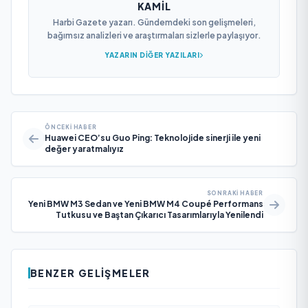
KAMIL
Harbi Gazete yazarı. Gündemdeki son gelişmeleri,
bağımsız analizleri ve araştırmaları sizlerle paylaşıyor.
YAZARIN DIĞER YAZILARI
ÖNCEKI HABER
Huawei CEO’su Guo Ping: Teknolojide sinerji ile yeni
değer yaratmalıyız
SONRAKI HABER
Yeni BMW M3 Sedan ve Yeni BMW M4 Coupé Performans
Tutkusu ve Baştan Çıkarıcı Tasarımlarıyla Yenilendi
BENZER GELIŞMELER