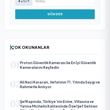
4 + 1 = ?
GÖNDER
ÇOK OKUNANLAR
01
Proton Güvenlik Kamerası ile En İyi Güvenlik
Kameralarını Keşfedin
02
Ali Naci Karacan, Vefatının 71. Yılında Saygı ve
Rahmetle Anılıyor
03
ŞefKapında, Türkiye’nin Evine, Villasına ve
Yatına Michelin Kalitesinde Özel Şef Getiren