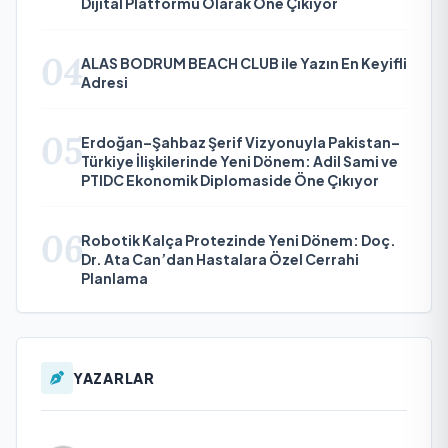
Dijital Platformu Olarak Öne Çıkıyor
04
ALAS BODRUM BEACH CLUB ile Yazın En Keyifli
Adresi
05
Erdoğan–Şahbaz Şerif Vizyonuyla Pakistan–
Türkiye İlişkilerinde Yeni Dönem: Adil Sami ve
PTIDC Ekonomik Diplomaside Öne Çıkıyor
06
Robotik Kalça Protezinde Yeni Dönem: Doç.
Dr. Ata Can’dan Hastalara Özel Cerrahi
Planlama
YAZARLAR