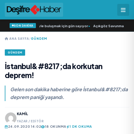
SON DAKİKA
n Şarkıcısı” seyircisiyle buluşmak için gün sayıyor
•
Açıkgöz Savunma Sanayi A
ANA SAYFA
/
GÜNDEM
GÜNDEM
İstanbul&#8217;da korkutan
deprem!
Gelen son dakika haberine göre İstanbul&#8217;da
deprem paniği yaşandı.
KAMIL
YAZAR / EDITÖR
24.09.2020 14:02
18 OKUNMA
1 DK OKUMA