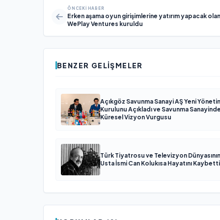
ÖNCEKI HABER
Erken aşama oyun girişimlerine yatırım yapacak ola
WePlay Ventures kuruldu
BENZER GELIŞMELER
Açıkgöz Savunma Sanayi AŞ Yeni Yöneti
Kurulunu Açıkladı ve Savunma Sanayind
Küresel Vizyon Vurgusu
Türk Tiyatrosu ve Televizyon Dünyasını
Usta İsmi Can Kolukısa Hayatını Kaybetti