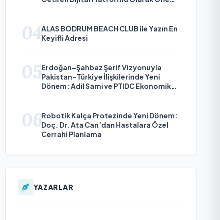
Çıkıyor
04
ALAS BODRUM BEACH CLUB ile Yazın En
Keyifli Adresi
05
Erdoğan–Şahbaz Şerif Vizyonuyla
Pakistan–Türkiye İlişkilerinde Yeni
Dönem: Adil Sami ve PTIDC Ekonomik
Diplomaside Öne Çıkıyor
06
Robotik Kalça Protezinde Yeni Dönem:
Doç. Dr. Ata Can’dan Hastalara Özel
Cerrahi Planlama
YAZARLAR