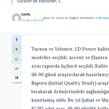
Tucson ve Veloster, J.
KAMIL
23.09.2020 16:05
19 OKUNMA
2 DK OK
YAZAR / EDITÖR
Tucson ve Veloster, J.D Power kali
X
modeller seçildi. Accent ve Elantra
aynı raporda üçüncü seçildi. Kalite
ilk 90 günü araştırılarak hazırlan
19
Raporu (Initial Quality Study) araş
OKUNMA
bırakarak ürünlerindeki sağlamlığın
kanıtlamış oldu. Bu yıl Şubat ve Ma
87.282 adet araç, ilk 90 günlük kull