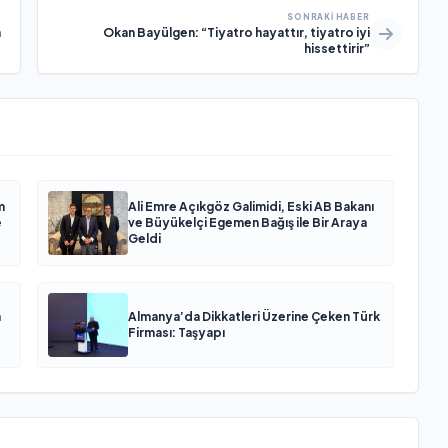
SONRAKI HABER
n
Okan Bayülgen: “Tiyatro hayattır, tiyatro iyi
hissettirir”
m
Ali Emre Açıkgöz Galimidi, Eski AB Bakanı
e
ve Büyükelçi Egemen Bağış ile Bir Araya
Geldi
n
Almanya’da Dikkatleri Üzerine Çeken Türk
Firması: Taşyapı