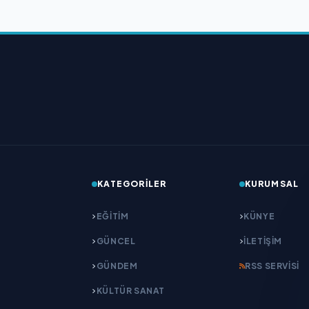
KATEGORILER
KURUMSAL
EĞITIM
KÜNYE
GÜNCEL
İLETIŞIM
GÜNDEM
RSS SERVISI
KÜLTÜR SANAT