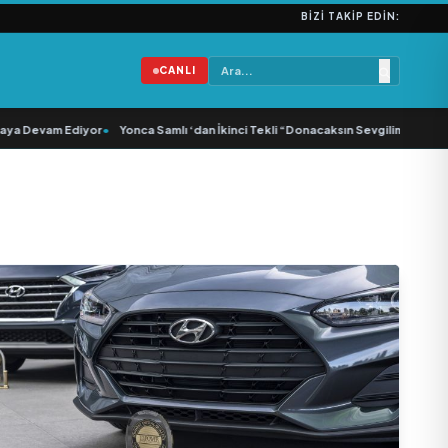
BIZI TAKIP EDIN:
CANLI
a Devam Ediyor
•
Yonca Samlı ‘dan İkinci Tekli “Donacaksın Sevgilim “ yayımlan