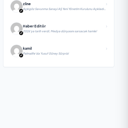
zline
Açıkgöz Savunma Sanayi AŞ Yeni Yönetim Kurulunu Açıkladı
ve Savunma Sanayinde Küresel Vizyon Vurgusu
Haber Editör
2026’ya tarih verdi; Medya dünyasını sarsacak hamle!
kamil
Palmalife’da Yusuf Güney Sürprizi