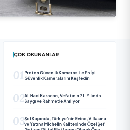
ÇOK OKUNANLAR
01
Proton Güvenlik Kamerası ile En İyi
Güvenlik Kameralarını Keşfedin
02
Ali Naci Karacan, Vefatının 71. Yılında
Saygı ve Rahmetle Anılıyor
03
ŞefKapında, Türkiye’nin Evine, Villasına
ve Yatına Michelin Kalitesinde Özel Şef
Getiren Dijital Platformu Olarak Öne