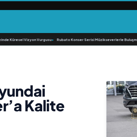
de Küresel Vizyon Vurgusu
•
Rubato Konser Serisi Müzikseverlerle Buluşmay
yundai
r’a Kalite