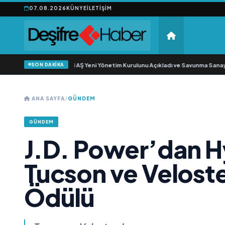
07.08.2026
KÜNYE
İLETIŞIM
SON DAKİKA
ıkgöz Savunma Sanayi AŞ Yeni Yönetim Kurulunu Açıkladı ve Savunma Sanayin
ANA SAYFA
/
GÜNDEM
GÜNDEM
J.D. Power’dan H
Tucson ve Veloste
Ödülü