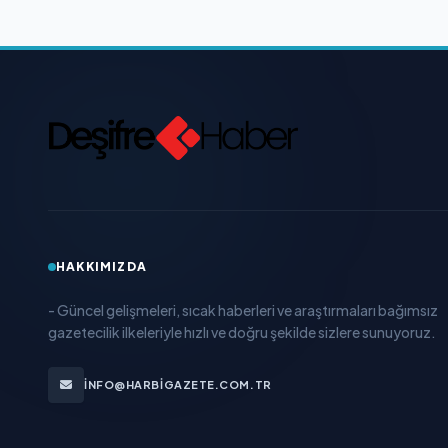
HAKKIMIZDA
- Güncel gelişmeleri, sıcak haberleri ve araştırmaları bağımsız
gazetecilik ilkeleriyle hızlı ve doğru şekilde sizlere sunuyoruz.
INFO@HARBIGAZETE.COM.TR