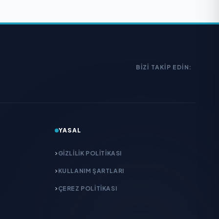
BIZI TAKIP EDIN:
YASAL
GIZLILIK POLITIKASI
KULLANIM ŞARTLARI
ÇEREZ POLITIKASI