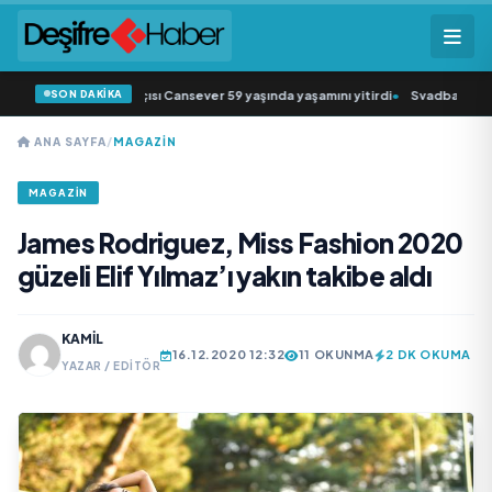
SON DAKİKA
n sevilen sanatçısı Cansever 59 yaşında yaşamını yitirdi
•
Svadba Zincirleri S
ANA SAYFA
/
MAGAZIN
MAGAZIN
James Rodriguez, Miss Fashion 2020
güzeli Elif Yılmaz’ı yakın takibe aldı
KAMIL
16.12.2020 12:32
11 OKUNMA
2 DK OKUMA
YAZAR / EDITÖR