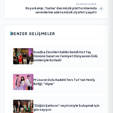
SONRAKI HABER
Roya &amp; Yashar’dan müzik platformlarında
sevenlerine adeta müzik ziyafeti yaşattı
BENZER GELIŞMELER
Svadba Zincirleri Sahibi Semih Hot Yaş
Gününü Sanat ve Cemiyet Dünyasının Ünlü
İsimleriyle Kutladı!
M Lisa ve Dolu Kadehi Ters Tut’tan Yeni İş
Birliği: “Vişne”
“Düğün Şarkıcısı” seyircisiyle buluşmak için
gün sayıyor