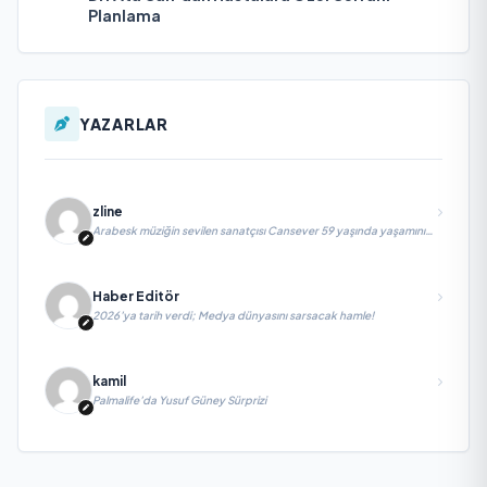
Planlama
YAZARLAR
zline
Arabesk müziğin sevilen sanatçısı Cansever 59 yaşında yaşamını
yitirdi
Haber Editör
2026’ya tarih verdi; Medya dünyasını sarsacak hamle!
kamil
Palmalife’da Yusuf Güney Sürprizi