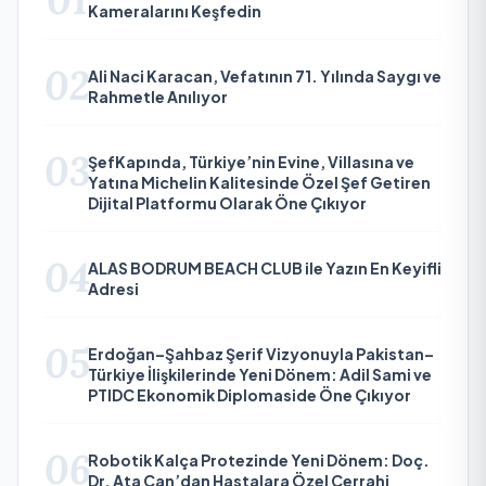
01
Kameralarını Keşfedin
02
Ali Naci Karacan, Vefatının 71. Yılında Saygı ve
Rahmetle Anılıyor
03
ŞefKapında, Türkiye’nin Evine, Villasına ve
Yatına Michelin Kalitesinde Özel Şef Getiren
Dijital Platformu Olarak Öne Çıkıyor
04
ALAS BODRUM BEACH CLUB ile Yazın En Keyifli
Adresi
05
Erdoğan–Şahbaz Şerif Vizyonuyla Pakistan–
Türkiye İlişkilerinde Yeni Dönem: Adil Sami ve
PTIDC Ekonomik Diplomaside Öne Çıkıyor
06
Robotik Kalça Protezinde Yeni Dönem: Doç.
Dr. Ata Can’dan Hastalara Özel Cerrahi