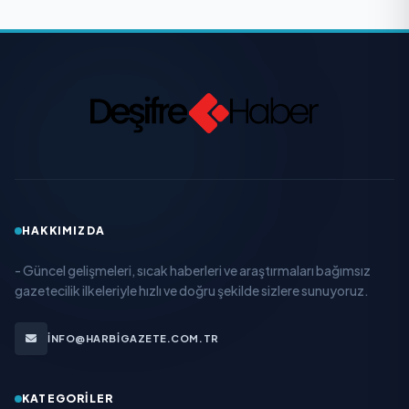
HAKKIMIZDA
- Güncel gelişmeleri, sıcak haberleri ve araştırmaları bağımsız
gazetecilik ilkeleriyle hızlı ve doğru şekilde sizlere sunuyoruz.
INFO@HARBIGAZETE.COM.TR
KATEGORILER