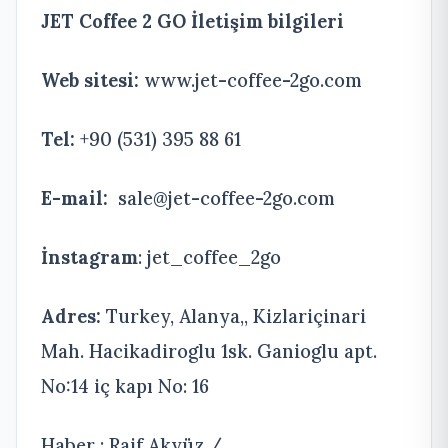
JET Coffee 2 GO İletişim bilgileri
Web sitesi:
www.jet-coffee-2go.com
Tel:
+90 (531) 395 88 61
E-mail:
sale@jet-coffee-2go.com
İnstagram
: jet_coffee_2go
Adres
:
Turkey, Alanya,, Kizlariçinari
Mah. Hacikadiroglu 1sk. Ganioglu apt.
No:14 iç kapı No: 16
Haber : Raif Akyüz /