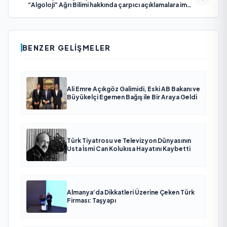
“Algoloji” Ağrı Bilimi hakkında çarpıcı açıklamalara imza
attı
BENZER GELIŞMELER
Ali Emre Açıkgöz Galimidi, Eski AB Bakanı ve
Büyükelçi Egemen Bağış ile Bir Araya Geldi
Türk Tiyatrosu ve Televizyon Dünyasının
Usta İsmi Can Kolukısa Hayatını Kaybetti
Almanya’da Dikkatleri Üzerine Çeken Türk
Firması: Taşyapı