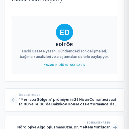
EDITÖR
Harbi Gazete yazarı. Gündemdeki son gelişmeleri,
bağımsız analizleri ve araştırmaları sizlerle paylaşıyor.
YAZARIN DIĞER YAZILARI
ÖNCEKI HABER
“Merhaba Gölgem” prömiyerini 26 Nisan Cumartesi saat
13.00 ve 14.00’de Bakırköy House of Performance’da
yapıyor.”
SONRAKI HABER
Nöroloji ve Algoloji uzmanı Uzm. Dr. Meltem Mutlucan