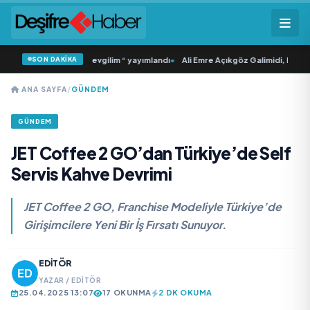
SON DAKİKA
 Tekli “Donacaksın Sevgilim “ yayımlandı
•
Ali Emre Açıkgöz Galimidi, Eski AB B
ANA SAYFA
/
GÜNDEM
GÜNDEM
JET Coffee 2 GO’dan Türkiye’de Self
Servis Kahve Devrimi
JET Coffee 2 GO, Franchise Modeliyle Türkiye’de
Girişimcilere Yeni Bir İş Fırsatı Sunuyor.
EDITÖR
YAZAR / EDITÖR
25.04.2025 13:07
17 OKUNMA
2 DK OKUMA