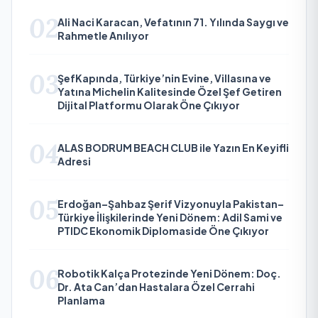
02
Ali Naci Karacan, Vefatının 71. Yılında Saygı ve
Rahmetle Anılıyor
03
ŞefKapında, Türkiye’nin Evine, Villasına ve
Yatına Michelin Kalitesinde Özel Şef Getiren
Dijital Platformu Olarak Öne Çıkıyor
04
ALAS BODRUM BEACH CLUB ile Yazın En Keyifli
Adresi
05
Erdoğan–Şahbaz Şerif Vizyonuyla Pakistan–
Türkiye İlişkilerinde Yeni Dönem: Adil Sami ve
PTIDC Ekonomik Diplomaside Öne Çıkıyor
06
Robotik Kalça Protezinde Yeni Dönem: Doç.
Dr. Ata Can’dan Hastalara Özel Cerrahi
Planlama