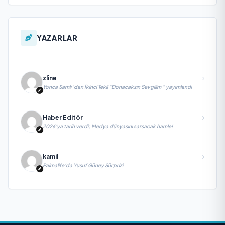
YAZARLAR
zline
Yonca Samlı ‘dan İkinci Tekli “Donacaksın Sevgilim “ yayımlandı
Haber Editör
2026’ya tarih verdi; Medya dünyasını sarsacak hamle!
kamil
Palmalife’da Yusuf Güney Sürprizi