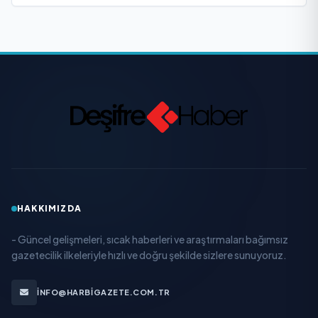
HAKKIMIZDA
- Güncel gelişmeleri, sıcak haberleri ve araştırmaları bağımsız
gazetecilik ilkeleriyle hızlı ve doğru şekilde sizlere sunuyoruz.
INFO@HARBIGAZETE.COM.TR