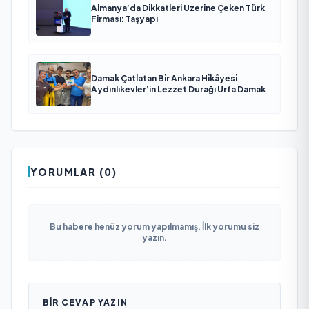
Almanya’da Dikkatleri Üzerine Çeken Türk
Firması: Taşyapı
Damak Çatlatan Bir Ankara Hikâyesi
Aydınlıkevler’in Lezzet Durağı Urfa Damak
YORUMLAR (0)
Bu habere henüz yorum yapılmamış. İlk yorumu siz
yazın.
BIR CEVAP YAZIN