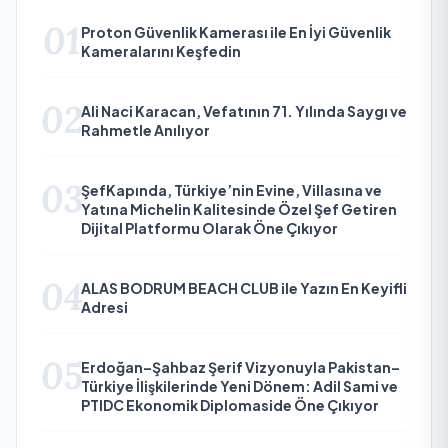
01
Proton Güvenlik Kamerası ile En İyi Güvenlik
Kameralarını Keşfedin
02
Ali Naci Karacan, Vefatının 71. Yılında Saygı ve
Rahmetle Anılıyor
03
ŞefKapında, Türkiye’nin Evine, Villasına ve
Yatına Michelin Kalitesinde Özel Şef Getiren
Dijital Platformu Olarak Öne Çıkıyor
04
ALAS BODRUM BEACH CLUB ile Yazın En Keyifli
Adresi
05
Erdoğan–Şahbaz Şerif Vizyonuyla Pakistan–
Türkiye İlişkilerinde Yeni Dönem: Adil Sami ve
PTIDC Ekonomik Diplomaside Öne Çıkıyor