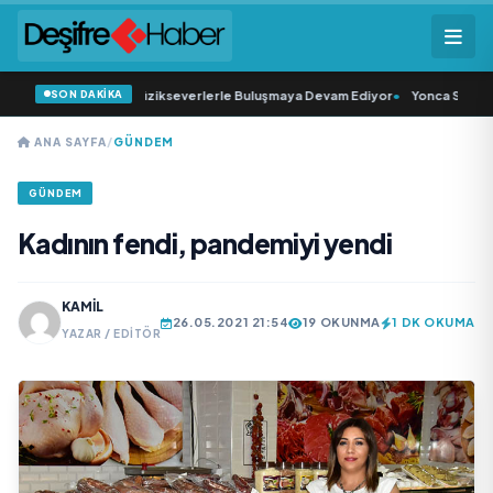
SON DAKİKA
ato Konser Serisi Müzikseverlerle Buluşmaya Devam Ediyor
•
Yonca Samlı ‘da
ANA SAYFA
/
GÜNDEM
GÜNDEM
Kadının fendi, pandemiyi yendi
KAMIL
26.05.2021 21:54
19 OKUNMA
1 DK OKUMA
YAZAR / EDITÖR