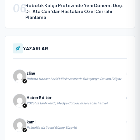
06
Robotik Kalça Protezinde Yeni Dönem: Doç.
Dr. Ata Can’dan Hastalara Özel Cerrahi
Planlama
YAZARLAR
zline
Rubato Konser Serisi Müzikseverlerle Buluşmaya Devam Ediyor
Haber Editör
2026’ya tarih verdi; Medya dünyasını sarsacak hamle!
kamil
Palmalife’da Yusuf Güney Sürprizi