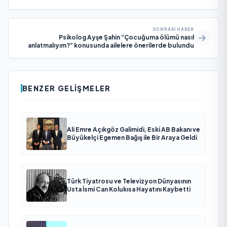
SONRAKI HABER
Psikolog Ayşe Şahin “Çocuğuma ölümü nasıl
anlatmalıyım?” konusunda ailelere önerilerde bulundu
BENZER GELIŞMELER
Ali Emre Açıkgöz Galimidi, Eski AB Bakanı ve
Büyükelçi Egemen Bağış ile Bir Araya Geldi
Türk Tiyatrosu ve Televizyon Dünyasının
Usta İsmi Can Kolukısa Hayatını Kaybetti