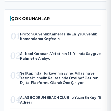
ÇOK OKUNANLAR
01
Proton Güvenlik Kamerası ile En İyi Güvenlik
Kameralarını Keşfedin
02
Ali Naci Karacan, Vefatının 71. Yılında Saygı ve
Rahmetle Anılıyor
03
ŞefKapında, Türkiye’nin Evine, Villasına ve
Yatına Michelin Kalitesinde Özel Şef Getiren
Dijital Platformu Olarak Öne Çıkıyor
04
ALAS BODRUM BEACH CLUB ile Yazın En Keyifli
Adresi