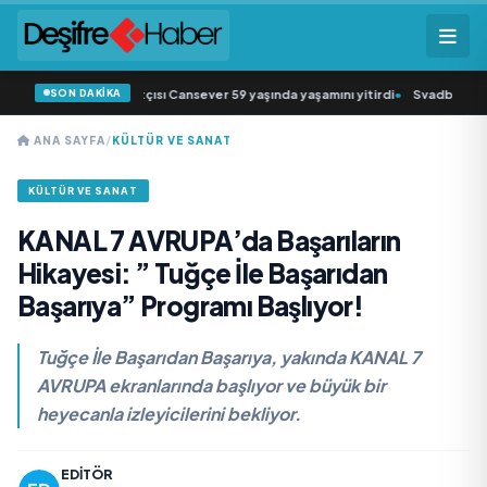
SON DAKİKA
ziğin sevilen sanatçısı Cansever 59 yaşında yaşamını yitirdi
•
Svadba Zincirle
ANA SAYFA
/
KÜLTÜR VE SANAT
KÜLTÜR VE SANAT
KANAL 7 AVRUPA’da Başarıların
Hikayesi: ” Tuğçe İle Başarıdan
Başarıya” Programı Başlıyor!
Tuğçe İle Başarıdan Başarıya, yakında KANAL 7
AVRUPA ekranlarında başlıyor ve büyük bir
heyecanla izleyicilerini bekliyor.
EDITÖR