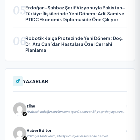
05
Erdoğan–Şahbaz Şerif Vizyonuyla Pakistan–
Türkiye İlişkilerinde Yeni Dönem: Adil Sami ve
PTIDC Ekonomik Diplomaside Öne Çıkıyor
06
Robotik Kalça Protezinde Yeni Dönem: Doç.
Dr. Ata Can’dan Hastalara Özel Cerrahi
Planlama
YAZARLAR
zline
Arabesk müziğin sevilen sanatçısı Cansever 59 yaşında yaşamını
yitirdi
Haber Editör
2026’ya tarih verdi; Medya dünyasını sarsacak hamle!