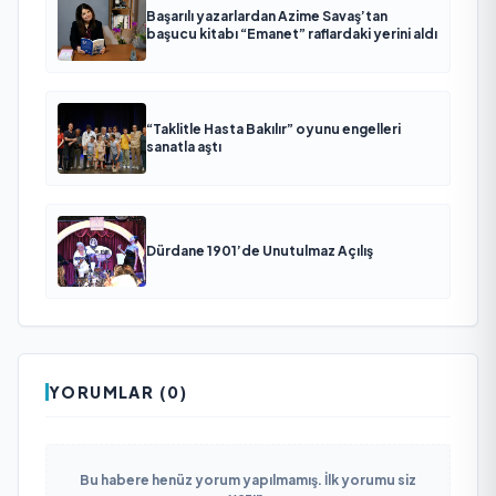
Başarılı yazarlardan Azime Savaş’tan
başucu kitabı “Emanet” raflardaki yerini aldı
“Taklitle Hasta Bakılır” oyunu engelleri
sanatla aştı
Dürdane 1901’de Unutulmaz Açılış
YORUMLAR (0)
Bu habere henüz yorum yapılmamış. İlk yorumu siz