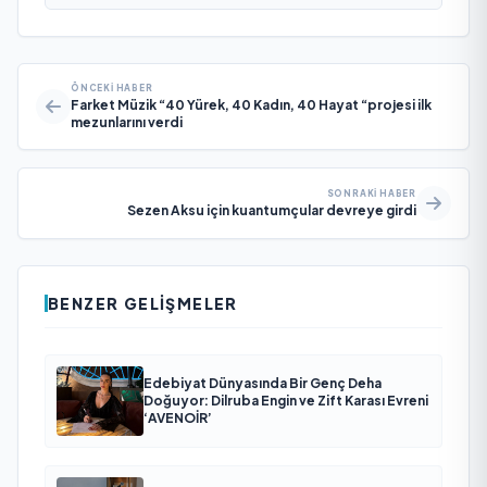
ÖNCEKI HABER
Farket Müzik “40 Yürek, 40 Kadın, 40 Hayat “projesi ilk
mezunlarını verdi
SONRAKI HABER
Sezen Aksu için kuantumçular devreye girdi
BENZER GELIŞMELER
Edebiyat Dünyasında Bir Genç Deha
Doğuyor: Dilruba Engin ve Zift Karası Evreni
‘AVENOİR’