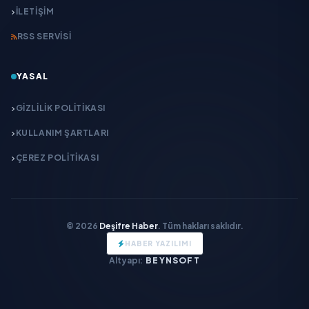
İLETIŞIM
RSS SERVISI
YASAL
GIZLILIK POLITIKASI
KULLANIM ŞARTLARI
ÇEREZ POLITIKASI
© 2026
Deşifre Haber
. Tüm hakları saklıdır.
HABER YAZILIMI
Altyapı:
BEYNSOFT