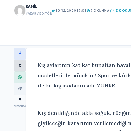
KAMIL
30.12.2020 19:03
9 OKUNMA
4 DK OKU
YAZAR / EDITÖR
Kış aylarının kat kat bunaltan hava
X
modelleri ile mümkün! Spor ve kürk d
ile bu kış modanın adı: ZÜHRE.
9
OKUNMA
Kış denildiğinde akla soğuk, rüzgâr
giyileceğin kararının verilemediği