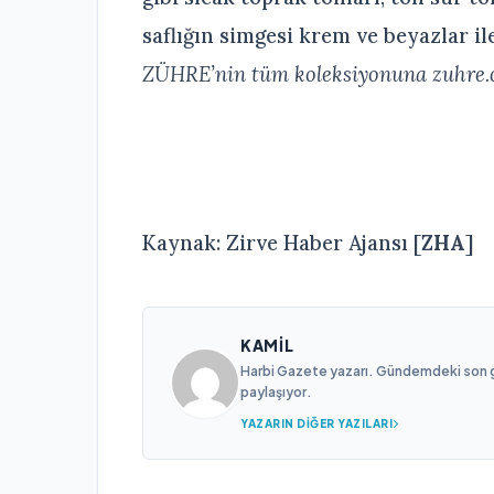
saflığın simgesi krem ve beyazlar i
ZÜHRE’nin tüm koleksiyonuna
zuhre.
Kaynak: Zirve Haber Ajansı [
ZHA
]
KAMIL
Harbi Gazete yazarı. Gündemdeki son gel
paylaşıyor.
YAZARIN DIĞER YAZILARI