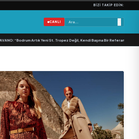
BIZI TAKIP EDIN:
CANLI
O: “Bodrum Artık Yeni St. Tropez Değil, Kendi Başına Bir Referans”
•
Bullas 