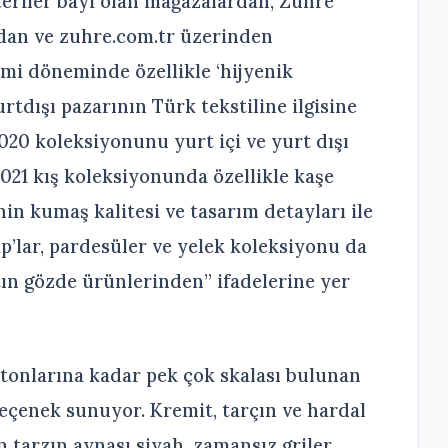
riler bayi olan mağazalardan, Zühre
dan ve zuhre.com.tr üzerinden
emi döneminde özellikle ‘hijyenik
tdışı pazarının Türk tekstiline ilgisine
2020 koleksiyonunu yurt içi ve yurt dışı
2021 kış koleksiyonunda özellikle kaşe
nin kumaş kalitesi ve tasarım detayları ile
ap’lar, pardesüler ve yelek koleksiyonu da
ın gözde ürünlerinden” ifadelerine yer
tonlarına kadar pek çok skalası bulunan
çenek sunuyor. Kremit, tarçın ve hardal
n tarzın aynası siyah, zamansız griler,