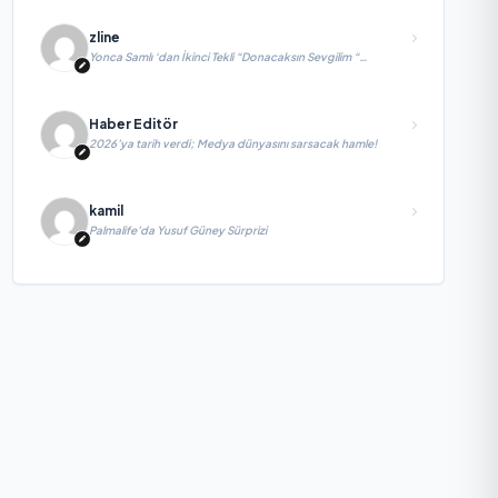
zline
Yonca Samlı ‘dan İkinci Tekli “Donacaksın Sevgilim “
yayımlandı
Haber Editör
2026’ya tarih verdi; Medya dünyasını sarsacak hamle!
kamil
Palmalife’da Yusuf Güney Sürprizi