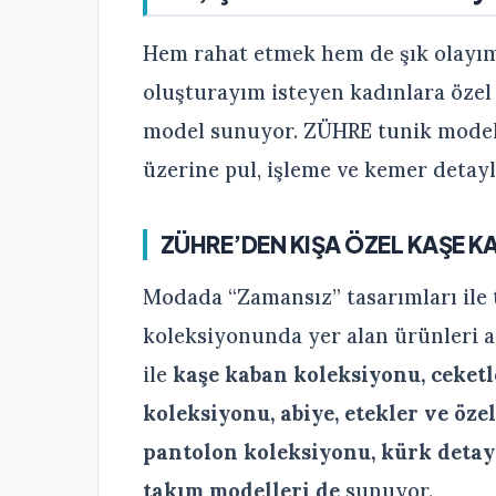
Hem rahat etmek hem de şık olayım
oluşturayım isteyen kadınlara özel
model sunuyor. ZÜHRE tunik modelle
üzerine pul, işleme ve kemer detayla
ZÜHRE’DEN KIŞA ÖZEL KAŞE 
Modada “Zamansız” tasarımları ile 
koleksiyonunda yer alan ürünleri a
ile
kaşe kaban koleksiyonu, ceketl
koleksiyonu, abiye, etekler ve öze
pantolon koleksiyonu, kürk detaylı
takım modelleri de
sunuyor.