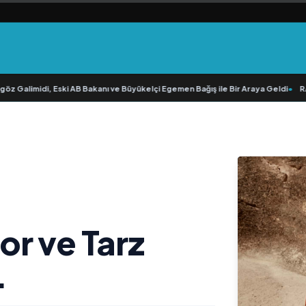
Galimidi, Eski AB Bakanı ve Büyükelçi Egemen Bağış ile Bir Araya Geldi
•
RAVAN
r ve Tarz
.