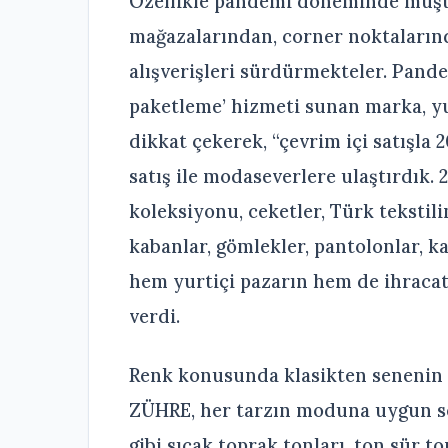
Özellikle pandemi döneminde müşte
mağazalarından, corner noktaların
alışverişleri sürdürmekteler. Pand
paketleme’ hizmeti sunan marka, yur
dikkat çekerek, “çevrim içi satışla 
satış ile modaseverlere ulaştırdık. 
koleksiyonu, ceketler, Türk tekstili
kabanlar, gömlekler, pantolonlar, k
hem yurtiçi pazarın hem de ihracat
verdi.
Renk konusunda klasikten senenin 
ZÜHRE, her tarzın moduna uygun se
gibi sıcak toprak tonları, ton sür to