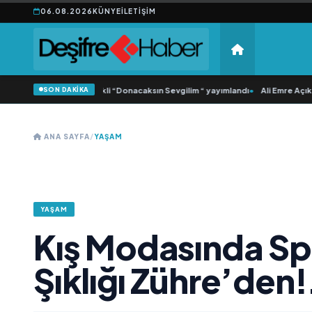
06.08.2026
KÜNYE
İLETIŞIM
SON DAKİKA
a Samlı ‘dan İkinci Tekli “Donacaksın Sevgilim “ yayımlandı
•
Ali Emre Açıkgöz 
ANA SAYFA
/
YAŞAM
YAŞAM
Kış Modasında Spo
Şıklığı Zühre’den!