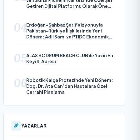
Getiren Dijital Platformu Olarak Öne
Çıkıyor
04
Erdoğan–Şahbaz Şerif Vizyonuyla
Pakistan–Türkiye İlişkilerinde Yeni
Dönem: Adil Sami ve PTIDC Ekonomik
Diplomaside Öne Çıkıyor
05
ALAS BODRUM BEACH CLUB ile Yazın En
Keyifli Adresi
06
Robotik Kalça Protezinde Yeni Dönem:
Doç. Dr. Ata Can’dan Hastalara Özel
Cerrahi Planlama
YAZARLAR