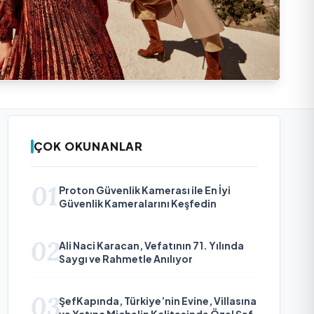
ÇOK OKUNANLAR
01
Proton Güvenlik Kamerası ile En İyi
Güvenlik Kameralarını Keşfedin
02
Ali Naci Karacan, Vefatının 71. Yılında
Saygı ve Rahmetle Anılıyor
03
ŞefKapında, Türkiye’nin Evine, Villasına
ve Yatına Michelin Kalitesinde Özel Şef