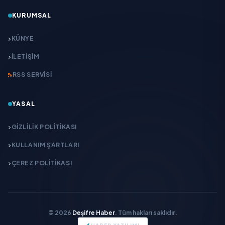
KURUMSAL
KÜNYE
İLETIŞIM
RSS SERVISI
YASAL
GIZLILIK POLITIKASI
KULLANIM ŞARTLARI
ÇEREZ POLITIKASI
© 2026
Deşifre Haber
. Tüm hakları saklıdır.