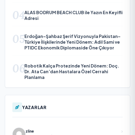
04
ALAS BODRUM BEACH CLUB ile Yazın En Keyifli
Adresi
05
Erdoğan–Şahbaz Şerif Vizyonuyla Pakistan–
Türkiye İlişkilerinde Yeni Dönem: Adil Sami ve
PTIDC Ekonomik Diplomaside Öne Çıkıyor
06
Robotik Kalça Protezinde Yeni Dönem: Doç.
Dr. Ata Can’dan Hastalara Özel Cerrahi
Planlama
YAZARLAR
zline