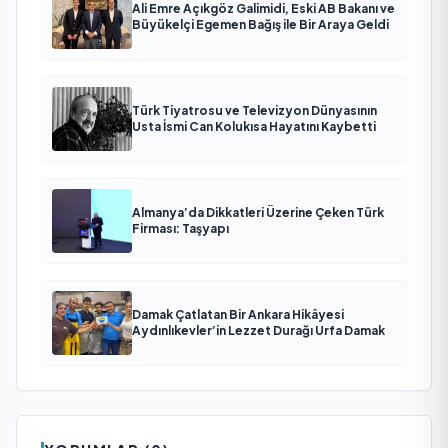
Ali Emre Açıkgöz Galimidi, Eski AB Bakanı ve
Büyükelçi Egemen Bağış ile Bir Araya Geldi
Türk Tiyatrosu ve Televizyon Dünyasının
Usta İsmi Can Kolukısa Hayatını Kaybetti
Almanya’da Dikkatleri Üzerine Çeken Türk
Firması: Taşyapı
Damak Çatlatan Bir Ankara Hikâyesi
Aydınlıkevler’in Lezzet Durağı Urfa Damak