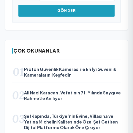
GÖNDER
ÇOK OKUNANLAR
01
Proton Güvenlik Kamerası ile En İyi Güvenlik
Kameralarını Keşfedin
02
Ali Naci Karacan, Vefatının 71. Yılında Saygı ve
Rahmetle Anılıyor
03
ŞefKapında, Türkiye’nin Evine, Villasına ve
Yatına Michelin Kalitesinde Özel Şef Getiren
Dijital Platformu Olarak Öne Çıkıyor