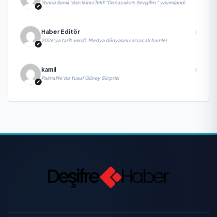
Yonca Samlı ‘dan İkinci Tekli “Donacaksın Sevgilim “ yayımlandı
Haber Editör
2026’ya tarih verdi; Medya dünyasını sarsacak hamle!
kamil
Palmalife’da Yusuf Güney Sürprizi