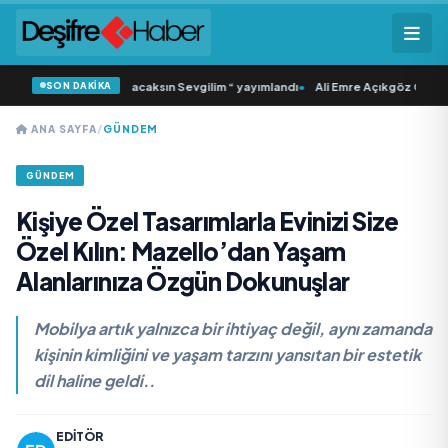
SON DAKİKA
an İkinci Tekli “Donacaksın Sevgilim “ yayımlandı
•
Ali Emre Açıkgöz Galimidi, 
ANA SAYFA
/
GÜNDEM
GÜNDEM
Kişiye Özel Tasarımlarla Evinizi Size
Özel Kılın: Mazello’dan Yaşam
Alanlarınıza Özgün Dokunuşlar
Mobilya artık yalnızca bir ihtiyaç değil, aynı zamanda
kişinin kimliğini ve yaşam tarzını yansıtan bir estetik
dil haline geldi..
EDITÖR