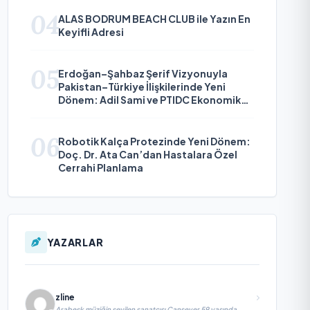
04
ALAS BODRUM BEACH CLUB ile Yazın En
Keyifli Adresi
05
Erdoğan–Şahbaz Şerif Vizyonuyla
Pakistan–Türkiye İlişkilerinde Yeni
Dönem: Adil Sami ve PTIDC Ekonomik
Diplomaside Öne Çıkıyor
06
Robotik Kalça Protezinde Yeni Dönem:
Doç. Dr. Ata Can’dan Hastalara Özel
Cerrahi Planlama
YAZARLAR
zline
Arabesk müziğin sevilen sanatçısı Cansever 59 yaşında