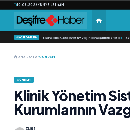
10.08.2026
KÜNYE
İLETIŞIM
SON DAKİKA
rabesk müziğin sevilen sanatçısı Cansever 59 yaşında yaşamını yitirdi
•
Svadba
ANA SAYFA
/
GÜNDEM
GÜNDEM
Klinik Yönetim Sis
Kurumlarının Vaz
ZLINE