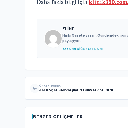
Daha fazla bilgi için
klinik360.com
ZLINE
Harbi Gazete yazarı. Gündemdeki son gel
paylaşıyor.
YAZARIN DIĞER YAZILARI
ÖNCEKI HABER
Anıl Koç ile Selin Yeşilyurt Dünyaevine Girdi
BENZER GELIŞMELER