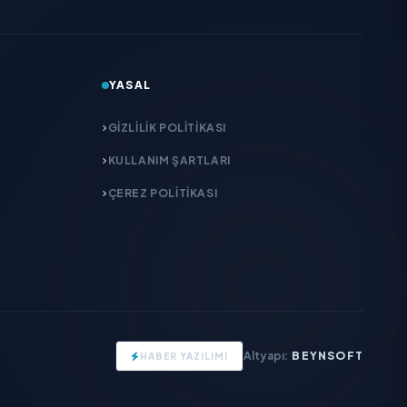
YASAL
GIZLILIK POLITIKASI
KULLANIM ŞARTLARI
ÇEREZ POLITIKASI
Altyapı:
BEYNSOFT
HABER YAZILIMI