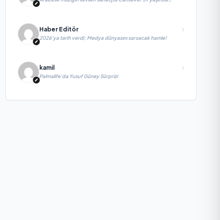
yaşamını yitirdi
Haber Editör
2026’ya tarih verdi; Medya dünyasını sarsacak hamle!
kamil
Palmalife’da Yusuf Güney Sürprizi