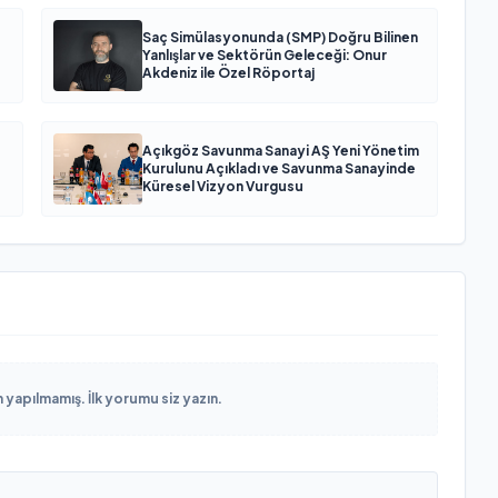
Saç Simülasyonunda (SMP) Doğru Bilinen
Yanlışlar ve Sektörün Geleceği: Onur
Akdeniz ile Özel Röportaj
Açıkgöz Savunma Sanayi AŞ Yeni Yönetim
Kurulunu Açıkladı ve Savunma Sanayinde
Küresel Vizyon Vurgusu
yapılmamış. İlk yorumu siz yazın.