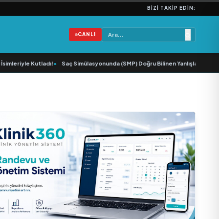
BIZI TAKIP EDIN:
CANLI
eriyle Kutladı!
•
Saç Simülasyonunda (SMP) Doğru Bilinen Yanlışlar ve Sektör