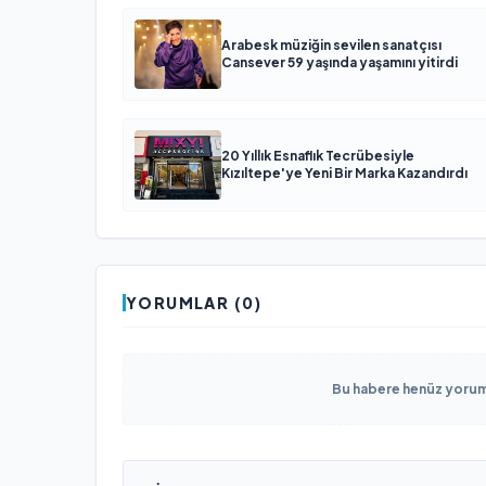
Arabesk müziğin sevilen sanatçısı
Cansever 59 yaşında yaşamını yitirdi
20 Yıllık Esnaflık Tecrübesiyle
Kızıltepe'ye Yeni Bir Marka Kazandırdı
YORUMLAR (0)
Bu habere henüz yorum 