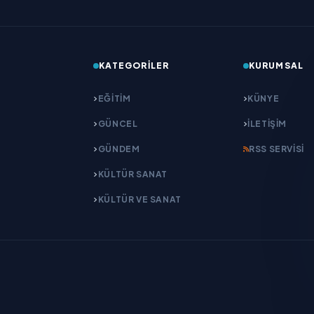
KATEGORILER
KURUMSAL
EĞITIM
KÜNYE
GÜNCEL
İLETIŞIM
GÜNDEM
RSS SERVISI
KÜLTÜR SANAT
KÜLTÜR VE SANAT