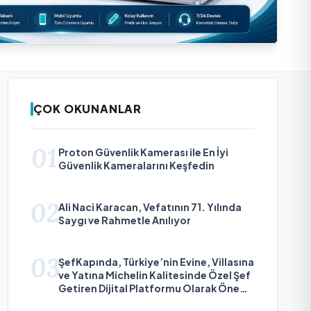
ÇOK OKUNANLAR
01
Proton Güvenlik Kamerası ile En İyi
Güvenlik Kameralarını Keşfedin
02
Ali Naci Karacan, Vefatının 71. Yılında
Saygı ve Rahmetle Anılıyor
03
ŞefKapında, Türkiye’nin Evine, Villasına
ve Yatına Michelin Kalitesinde Özel Şef
Getiren Dijital Platformu Olarak Öne
Çıkıyor