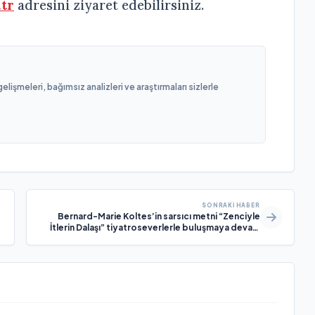
.tr
adresini ziyaret edebilirsiniz.
işmeleri, bağımsız analizleri ve araştırmaları sizlerle
SONRAKI HABER
Bernard-Marie Koltes’in sarsıcı metni “Zenciyle
İtlerin Dalaşı” tiyatroseverlerle buluşmaya devam
ediyor