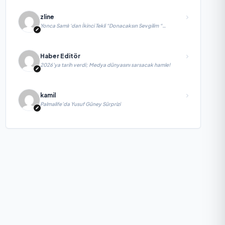
zline
Yonca Samlı ‘dan İkinci Tekli “Donacaksın Sevgilim “
yayımlandı
Haber Editör
2026’ya tarih verdi; Medya dünyasını sarsacak hamle!
kamil
Palmalife’da Yusuf Güney Sürprizi