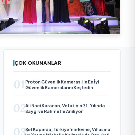
ÇOK OKUNANLAR
01
Proton Güvenlik Kamerası ile En İyi
Güvenlik Kameralarını Keşfedin
02
Ali Naci Karacan, Vefatının 71. Yılında
Saygı ve Rahmetle Anılıyor
03
ŞefKapında, Türkiye’nin Evine, Villasına
ve Yatına Michelin Kalitesinde Özel Şef