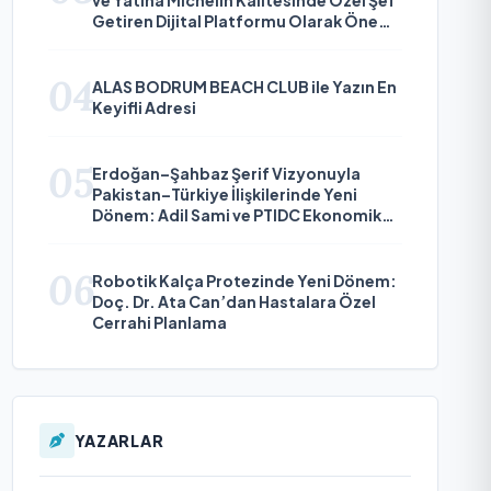
Getiren Dijital Platformu Olarak Öne
Çıkıyor
04
ALAS BODRUM BEACH CLUB ile Yazın En
Keyifli Adresi
05
Erdoğan–Şahbaz Şerif Vizyonuyla
Pakistan–Türkiye İlişkilerinde Yeni
Dönem: Adil Sami ve PTIDC Ekonomik
Diplomaside Öne Çıkıyor
06
Robotik Kalça Protezinde Yeni Dönem:
Doç. Dr. Ata Can’dan Hastalara Özel
Cerrahi Planlama
YAZARLAR