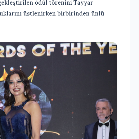
kleştirilen ödül törenini Tayyar
uklarını üstlenirken birbirinden ünlü