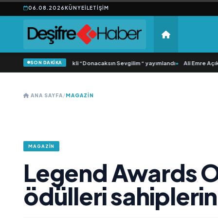
06.08.2026
KÜNYE
İLETIŞIM
SON DAKİKA
amlı ‘dan İkinci Tekli “Donacaksın Sevgilim “ yayımlandı
•
Ali Emre Açıkgöz Gal
ANA SAYFA
/
MAGAZIN
MAGAZIN
Legend Awards Of
ödülleri sahipleri