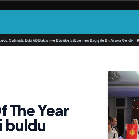
imidi, Eski AB Bakanı ve Büyükelçi Egemen Bağış ile Bir Araya Geldi
•
RAVANO: “
 The Year
ni buldu