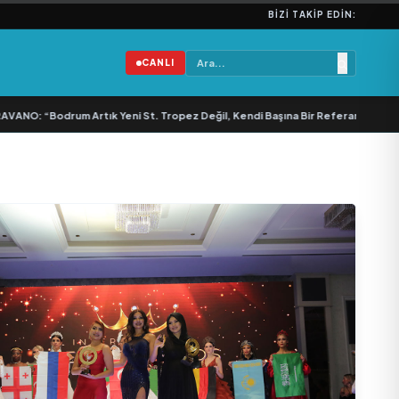
BIZI TAKIP EDIN:
CANLI
Bodrum Artık Yeni St. Tropez Değil, Kendi Başına Bir Referans”
•
Bullas & Em