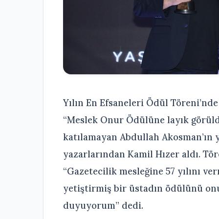
Yılın En Efsaneleri Ödül Töreni’n
“Meslek Onur Ödülüne layık görüld
katılamayan Abdullah Akosman’ın 
yazarlarından Kamil Hızer aldı. Tö
“Gazetecilik mesleğine 57 yılını ve
yetiştirmiş bir üstadın ödülünü o
duyuyorum” dedi.