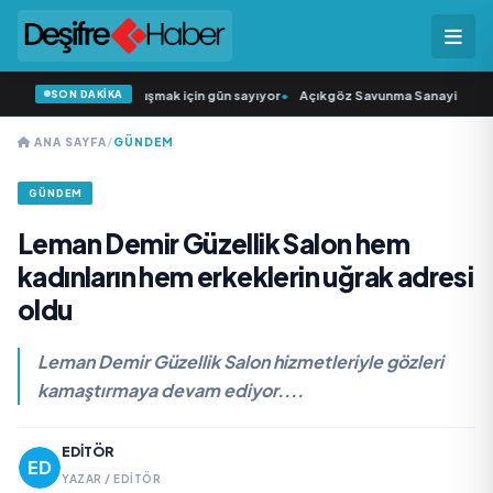
SON DAKİKA
ı” seyircisiyle buluşmak için gün sayıyor
•
Açıkgöz Savunma Sanayi AŞ Yeni Yö
ANA SAYFA
/
GÜNDEM
GÜNDEM
Leman Demir Güzellik Salon hem
kadınların hem erkeklerin uğrak adresi
oldu
Leman Demir Güzellik Salon hizmetleriyle gözleri
kamaştırmaya devam ediyor....
EDITÖR
YAZAR / EDITÖR