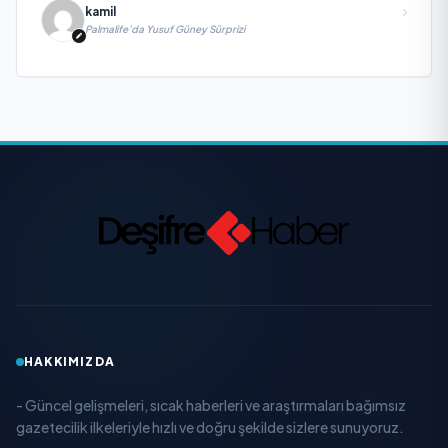
kamil
Palmalife’da Yusuf Güney Sürprizi
HAKKIMIZDA
- Güncel gelişmeleri, sıcak haberleri ve araştırmaları bağımsız
gazetecilik ilkeleriyle hızlı ve doğru şekilde sizlere sunuyoruz.