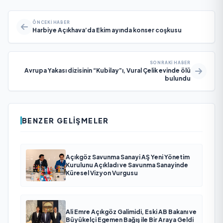
ÖNCEKI HABER
Harbiye Açıkhava’da Ekim ayında konser coşkusu
SONRAKI HABER
Avrupa Yakası dizisinin “Kubilay”ı, Vural Çelik evinde ölü
bulundu
BENZER GELIŞMELER
Açıkgöz Savunma Sanayi AŞ Yeni Yönetim
Kurulunu Açıkladı ve Savunma Sanayinde
Küresel Vizyon Vurgusu
Ali Emre Açıkgöz Galimidi, Eski AB Bakanı ve
Büyükelçi Egemen Bağış ile Bir Araya Geldi