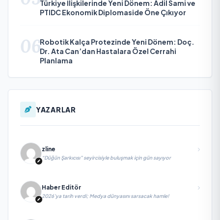
Türkiye İlişkilerinde Yeni Dönem: Adil Sami ve
PTIDC Ekonomik Diplomaside Öne Çıkıyor
06
Robotik Kalça Protezinde Yeni Dönem: Doç.
Dr. Ata Can’dan Hastalara Özel Cerrahi
Planlama
YAZARLAR
zline
“Düğün Şarkıcısı” seyircisiyle buluşmak için gün sayıyor
Haber Editör
2026’ya tarih verdi; Medya dünyasını sarsacak hamle!