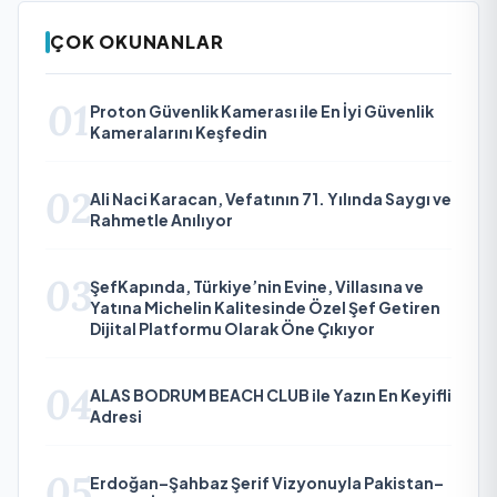
ÇOK OKUNANLAR
01
Proton Güvenlik Kamerası ile En İyi Güvenlik
Kameralarını Keşfedin
02
Ali Naci Karacan, Vefatının 71. Yılında Saygı ve
Rahmetle Anılıyor
03
ŞefKapında, Türkiye’nin Evine, Villasına ve
Yatına Michelin Kalitesinde Özel Şef Getiren
Dijital Platformu Olarak Öne Çıkıyor
04
ALAS BODRUM BEACH CLUB ile Yazın En Keyifli
Adresi
05
Erdoğan–Şahbaz Şerif Vizyonuyla Pakistan–