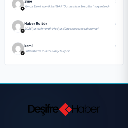
zline
Yonca Samlı ‘dan İkinci Tekli “Donacaksın Sevgilim “ yayımlandı
Haber Editör
2026’ya tarih verdi; Medya dünyasını sarsacak hamle!
kamil
Palmalife’da Yusuf Güney Sürprizi