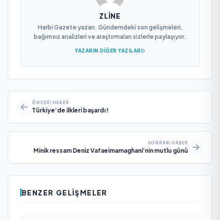
ZLINE
Harbi Gazete yazarı. Gündemdeki son gelişmeleri,
bağımsız analizleri ve araştırmaları sizlerle paylaşıyor.
YAZARIN DIĞER YAZILARI
ÖNCEKI HABER
Türkiye’de ilkleri başardı !
SONRAKI HABER
Minik ressam Deniz Vafaeimamaghani’nin mutlu günü
BENZER GELIŞMELER