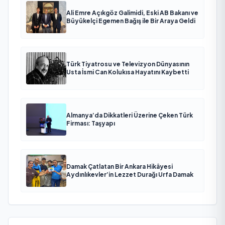
Ali Emre Açıkgöz Galimidi, Eski AB Bakanı ve
Büyükelçi Egemen Bağış ile Bir Araya Geldi
Türk Tiyatrosu ve Televizyon Dünyasının
Usta İsmi Can Kolukısa Hayatını Kaybetti
Almanya’da Dikkatleri Üzerine Çeken Türk
Firması: Taşyapı
Damak Çatlatan Bir Ankara Hikâyesi
Aydınlıkevler’in Lezzet Durağı Urfa Damak