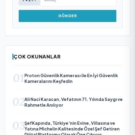
GÖNDER
ÇOK OKUNANLAR
01
Proton Güvenlik Kamerası ile En İyi Güvenlik
Kameralarını Keşfedin
02
Ali Naci Karacan, Vefatının 71. Yılında Saygı ve
Rahmetle Anılıyor
03
ŞefKapında, Türkiye’nin Evine, Villasına ve
Yatına Michelin Kalitesinde Özel Şef Getiren
Dijital Platformu Olarak Öne Çıkıyor