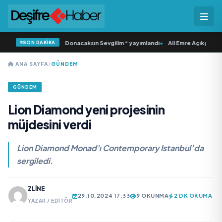
SON DAKİKA
ı ‘dan İkinci Tekli “Donacaksın Sevgilim “ yayımlandı
•
Ali Emre Açıkgöz Galimi
ANA SAYFA
/
GÜNDEM
GÜNDEM
Lion Diamond yeni projesinin
müjdesini verdi
Lion Diamond Monad'ı Contemporary Istanbul’da
sergiledi.
ZLINE
29.10.2024 17:33
9 OKUNMA
2 DK OKUMA
YAZAR / EDITÖR