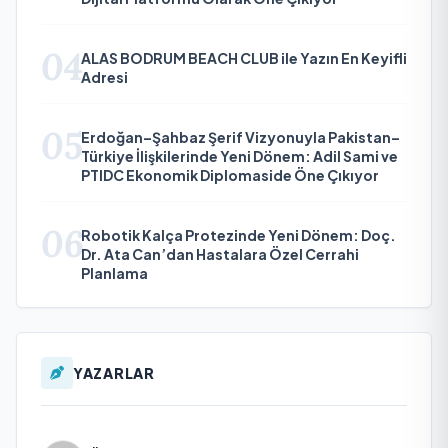
04
ALAS BODRUM BEACH CLUB ile Yazın En Keyifli
Adresi
05
Erdoğan–Şahbaz Şerif Vizyonuyla Pakistan–
Türkiye İlişkilerinde Yeni Dönem: Adil Sami ve
PTIDC Ekonomik Diplomaside Öne Çıkıyor
06
Robotik Kalça Protezinde Yeni Dönem: Doç.
Dr. Ata Can’dan Hastalara Özel Cerrahi
Planlama
YAZARLAR