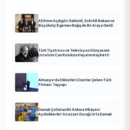
Ali Emre Açıkgöz Galimidi, Eski AB Bakanı ve
Büyükelçi Egemen Bağış ile Bir Araya Geldi
Türk Tiyatrosu ve Televizyon Dünyasının
Usta İsmi Can Kolukısa Hayatını Kaybetti
Almanya’da Dikkatleri Üzerine Çeken Türk
Firması: Taşyapı
Damak Çatlatan Bir Ankara Hikâyesi
Aydınlıkevler’in Lezzet Durağı Urfa Damak