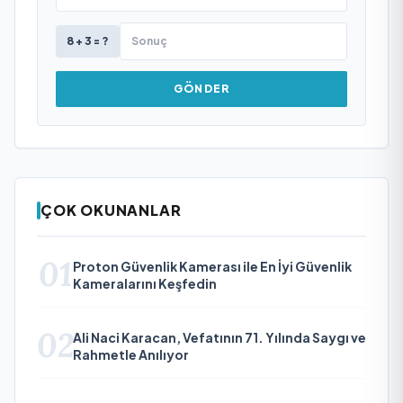
8 + 3 = ?
GÖNDER
ÇOK OKUNANLAR
01
Proton Güvenlik Kamerası ile En İyi Güvenlik
Kameralarını Keşfedin
02
Ali Naci Karacan, Vefatının 71. Yılında Saygı ve
Rahmetle Anılıyor