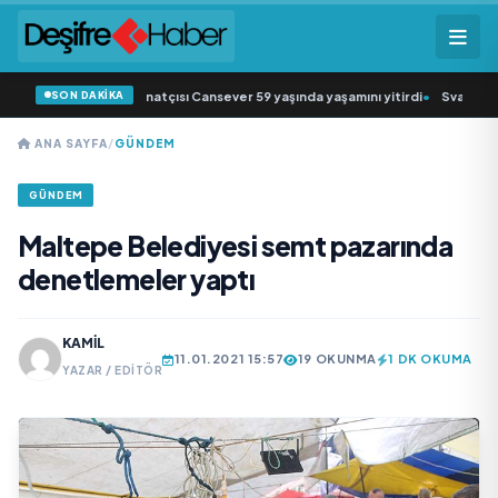
SON DAKİKA
k müziğin sevilen sanatçısı Cansever 59 yaşında yaşamını yitirdi
•
Svadba Zinc
ANA SAYFA
/
GÜNDEM
GÜNDEM
Maltepe Belediyesi semt pazarında
denetlemeler yaptı
KAMIL
11.01.2021 15:57
19 OKUNMA
1 DK OKUMA
YAZAR / EDITÖR