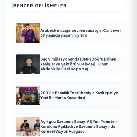
BENZER GELIŞMELER
Arabesk müziğin sevilen sanatçısı Cansever
59 yaşında yaşamını yitirdi
Saç Simülasyonunda (SMP) Doğru Bilinen
Yanlışlar ve Sektörün Geleceği: Onur
Akdeniz ile Özel Röportaj
20 Yıllık Esnaflık Tecrübesiyle Kızıltepe'ye
Yeni Bir Marka Kazandırdı
Açıkgöz Savunma Sanayi AŞ Yeni Yönetim
Kurulunu Açıkladı ve Savunma Sanayinde
Küresel Vizyon Vurgusu