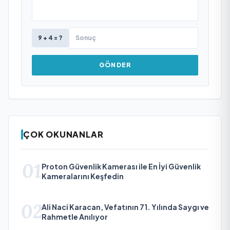
9 + 4 = ?
GÖNDER
ÇOK OKUNANLAR
01
Proton Güvenlik Kamerası ile En İyi Güvenlik
Kameralarını Keşfedin
02
Ali Naci Karacan, Vefatının 71. Yılında Saygı ve
Rahmetle Anılıyor