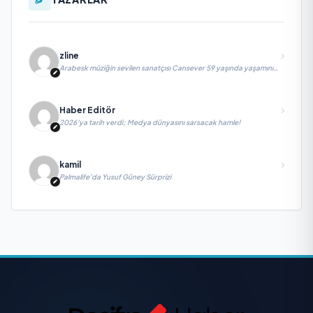
zline
Arabesk müziğin sevilen sanatçısı Cansever 59 yaşında yaşamını
yitirdi
Haber Editör
2026’ya tarih verdi; Medya dünyasını sarsacak hamle!
kamil
Palmalife’da Yusuf Güney Sürprizi