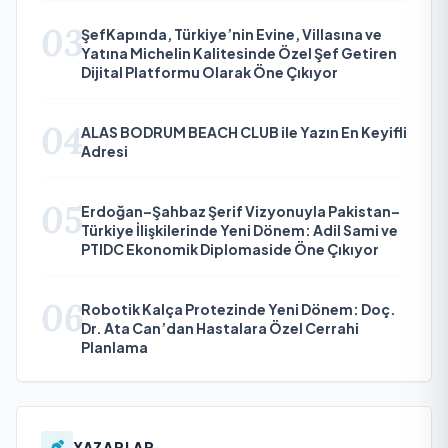
03
ŞefKapında, Türkiye’nin Evine, Villasına ve
Yatına Michelin Kalitesinde Özel Şef Getiren
Dijital Platformu Olarak Öne Çıkıyor
04
ALAS BODRUM BEACH CLUB ile Yazın En Keyifli
Adresi
05
Erdoğan–Şahbaz Şerif Vizyonuyla Pakistan–
Türkiye İlişkilerinde Yeni Dönem: Adil Sami ve
PTIDC Ekonomik Diplomaside Öne Çıkıyor
06
Robotik Kalça Protezinde Yeni Dönem: Doç.
Dr. Ata Can’dan Hastalara Özel Cerrahi
Planlama
YAZARLAR