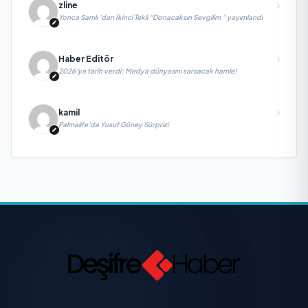
zline
Yonca Samlı ‘dan İkinci Tekli “Donacaksın Sevgilim “ yayımlandı
Haber Editör
2026’ya tarih verdi; Medya dünyasını sarsacak hamle!
kamil
Palmalife’da Yusuf Güney Sürprizi