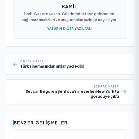
KAMIL
Harbi Gazete yazarı. Gündemdeki son gelişmeleri,
bağımsız analizleri ve araştırmaları sizlerle paylaşıyor.
YAZARIN DIĞER YAZILARI
ÖNCEKI HABER
Türk sinemasından anılar yad edildi
SONRAKI HABER
Sevcan Birgören Şerifova’nın eserleri New York ta
görücüye çıktı
BENZER GELIŞMELER