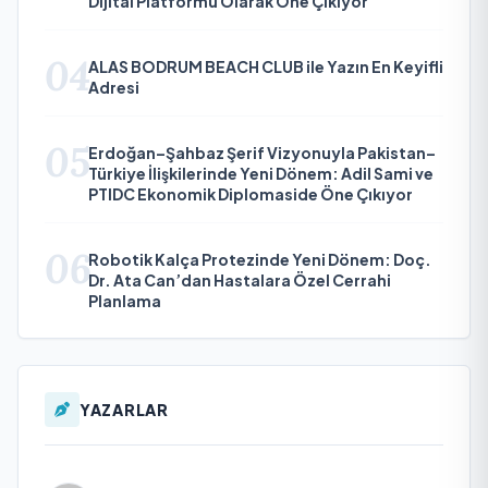
Dijital Platformu Olarak Öne Çıkıyor
04
ALAS BODRUM BEACH CLUB ile Yazın En Keyifli
Adresi
05
Erdoğan–Şahbaz Şerif Vizyonuyla Pakistan–
Türkiye İlişkilerinde Yeni Dönem: Adil Sami ve
PTIDC Ekonomik Diplomaside Öne Çıkıyor
06
Robotik Kalça Protezinde Yeni Dönem: Doç.
Dr. Ata Can’dan Hastalara Özel Cerrahi
Planlama
YAZARLAR