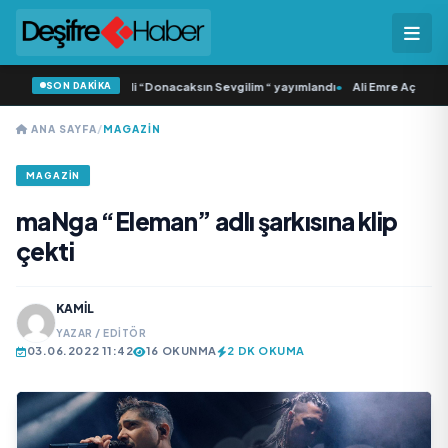
SON DAKİKA
Samlı ‘dan İkinci Tekli “Donacaksın Sevgilim “ yayımlandı
•
Ali Emre Açıkgöz Ga
ANA SAYFA
/
MAGAZIN
MAGAZIN
maNga “Eleman” adlı şarkısına klip
çekti
KAMIL
YAZAR / EDITÖR
03.06.2022 11:42
16 OKUNMA
2 DK OKUMA