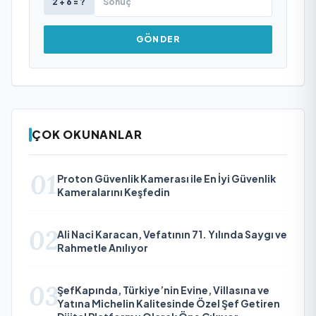
2 + 6 = ?
GÖNDER
ÇOK OKUNANLAR
01
Proton Güvenlik Kamerası ile En İyi Güvenlik
Kameralarını Keşfedin
02
Ali Naci Karacan, Vefatının 71. Yılında Saygı ve
Rahmetle Anılıyor
03
ŞefKapında, Türkiye’nin Evine, Villasına ve
Yatına Michelin Kalitesinde Özel Şef Getiren