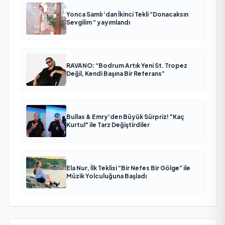
Yonca Samlı ‘dan İkinci Tekli “Donacaksın
Sevgilim “ yayımlandı
RAVANO: “Bodrum Artık Yeni St. Tropez
Değil, Kendi Başına Bir Referans”
Bullas & Emry'den Büyük Sürpriz! "Kaç
Kurtul" ile Tarz Değiştirdiler
Ela Nur, İlk Teklisi “Bir Nefes Bir Gölge” ile
Müzik Yolculuğuna Başladı