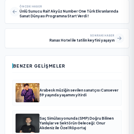
ÖNCEKI HABER
Ünlü Sunucu Raif Akyüz Number One Türk Ekranlarında
Sanat Dünyası Programına Start Verdi !
SONRAKI HABER
Ranax Hotel ile tatilin keyfini yaşayın
BENZER GELIŞMELER
Arabesk müziğin sevilen sanatçısı Cansever
59 yaşında yaşamını yitirdi
Saç Simülasyonunda (SMP) Doğru Bilinen
Yanlışlar ve Sektörün Geleceği: Onur
Akdeniz ile Özel Röportaj