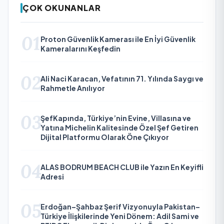
ÇOK OKUNANLAR
01
Proton Güvenlik Kamerası ile En İyi Güvenlik
Kameralarını Keşfedin
02
Ali Naci Karacan, Vefatının 71. Yılında Saygı ve
Rahmetle Anılıyor
03
ŞefKapında, Türkiye’nin Evine, Villasına ve
Yatına Michelin Kalitesinde Özel Şef Getiren
Dijital Platformu Olarak Öne Çıkıyor
04
ALAS BODRUM BEACH CLUB ile Yazın En Keyifli
Adresi
05
Erdoğan–Şahbaz Şerif Vizyonuyla Pakistan–
Türkiye İlişkilerinde Yeni Dönem: Adil Sami ve