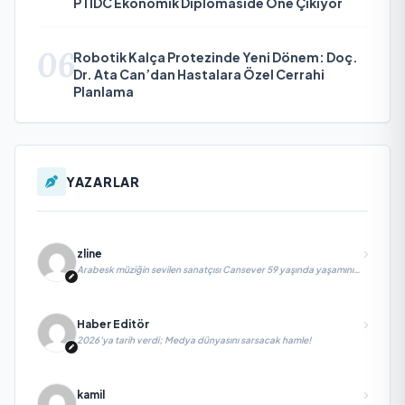
PTIDC Ekonomik Diplomaside Öne Çıkıyor
06
Robotik Kalça Protezinde Yeni Dönem: Doç.
Dr. Ata Can’dan Hastalara Özel Cerrahi
Planlama
YAZARLAR
zline
Arabesk müziğin sevilen sanatçısı Cansever 59 yaşında yaşamını
yitirdi
Haber Editör
2026’ya tarih verdi; Medya dünyasını sarsacak hamle!
kamil