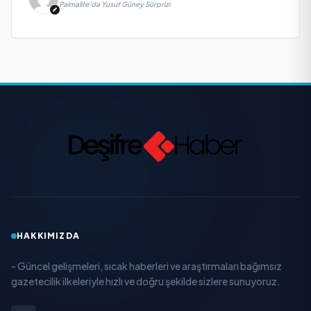
Palmalife’da Yusuf Güney Sürprizi
HAKKIMIZDA
- Güncel gelişmeleri, sıcak haberleri ve araştırmaları bağımsız
gazetecilik ilkeleriyle hızlı ve doğru şekilde sizlere sunuyoruz.