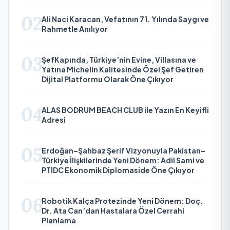
02
Ali Naci Karacan, Vefatının 71. Yılında Saygı ve
Rahmetle Anılıyor
03
ŞefKapında, Türkiye’nin Evine, Villasına ve
Yatına Michelin Kalitesinde Özel Şef Getiren
Dijital Platformu Olarak Öne Çıkıyor
04
ALAS BODRUM BEACH CLUB ile Yazın En Keyifli
Adresi
05
Erdoğan–Şahbaz Şerif Vizyonuyla Pakistan–
Türkiye İlişkilerinde Yeni Dönem: Adil Sami ve
PTIDC Ekonomik Diplomaside Öne Çıkıyor
06
Robotik Kalça Protezinde Yeni Dönem: Doç.
Dr. Ata Can’dan Hastalara Özel Cerrahi
Planlama