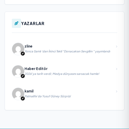
YAZARLAR
zline
Yonca Samlı ‘dan İkinci Tekli “Donacaksın Sevgilim “ yayımlandı
Haber Editör
2026’ya tarih verdi; Medya dünyasını sarsacak hamle!
kamil
Palmalife’da Yusuf Güney Sürprizi