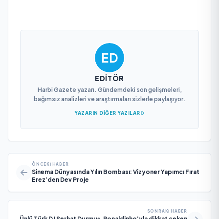
EDITÖR
Harbi Gazete yazarı. Gündemdeki son gelişmeleri,
bağımsız analizleri ve araştırmaları sizlerle paylaşıyor.
YAZARIN DIĞER YAZILARI
ÖNCEKI HABER
Sinema Dünyasında Yılın Bombası: Vizyoner Yapımcı Fırat
Erez’den Dev Proje
SONRAKI HABER
Ünlü Türk DJ Serhat Durmuş, Ronaldinho’yla dikkat çeken