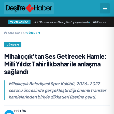
SON DAKİKA
ca Samlı ‘dan İkinci Tekli “Donacaksın Sevgilim “ yayımlandı
•
Ali Emre Açıkgöz
ANA SAYFA
/
GÜNDEM
GÜNDEM
Mihalıççık’tan Ses Getirecek Hamle:
Milli Yıldız Tahir İlkbahar ile anlaşma
sağlandı
Mihalıççık Belediyesi Spor Kulübü, 2026-2027
sezonu öncesinde gerçekleştirdiği önemli transfer
hamlelerinden biriyle dikkatleri üzerine çekti.
EDITÖR