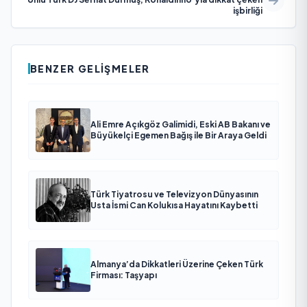
işbirliği
BENZER GELIŞMELER
Ali Emre Açıkgöz Galimidi, Eski AB Bakanı ve
Büyükelçi Egemen Bağış ile Bir Araya Geldi
Türk Tiyatrosu ve Televizyon Dünyasının
Usta İsmi Can Kolukısa Hayatını Kaybetti
Almanya’da Dikkatleri Üzerine Çeken Türk
Firması: Taşyapı