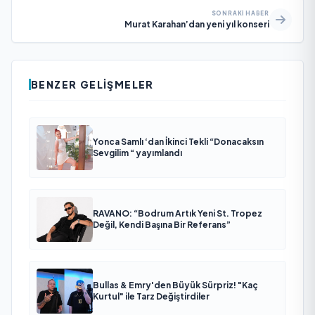
SONRAKI HABER
Murat Karahan’dan yeni yıl konseri
BENZER GELIŞMELER
Yonca Samlı ‘dan İkinci Tekli “Donacaksın
Sevgilim “ yayımlandı
RAVANO: “Bodrum Artık Yeni St. Tropez
Değil, Kendi Başına Bir Referans”
Bullas & Emry'den Büyük Sürpriz! "Kaç
Kurtul" ile Tarz Değiştirdiler