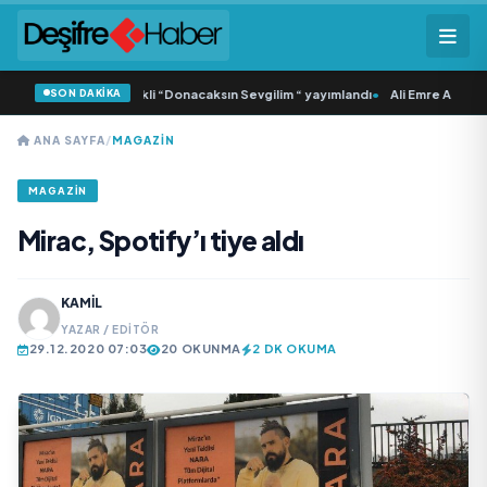
SON DAKİKA
 Samlı ‘dan İkinci Tekli “Donacaksın Sevgilim “ yayımlandı
•
Ali Emre Açıkgöz G
ANA SAYFA
/
MAGAZIN
MAGAZIN
Mirac, Spotify’ı tiye aldı
KAMIL
YAZAR / EDITÖR
29.12.2020 07:03
20 OKUNMA
2 DK OKUMA