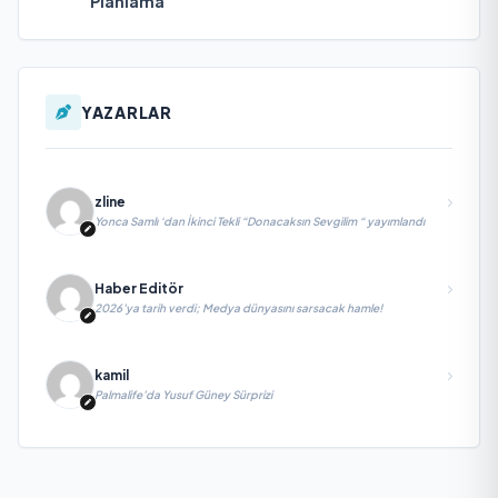
Planlama
YAZARLAR
zline
Yonca Samlı ‘dan İkinci Tekli “Donacaksın Sevgilim “ yayımlandı
Haber Editör
2026’ya tarih verdi; Medya dünyasını sarsacak hamle!
kamil
Palmalife’da Yusuf Güney Sürprizi