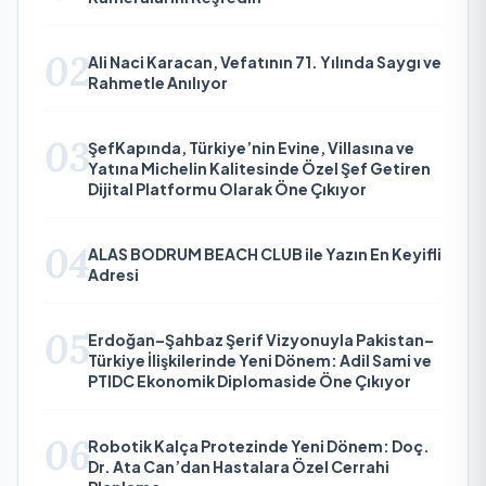
02
Ali Naci Karacan, Vefatının 71. Yılında Saygı ve
Rahmetle Anılıyor
03
ŞefKapında, Türkiye’nin Evine, Villasına ve
Yatına Michelin Kalitesinde Özel Şef Getiren
Dijital Platformu Olarak Öne Çıkıyor
04
ALAS BODRUM BEACH CLUB ile Yazın En Keyifli
Adresi
05
Erdoğan–Şahbaz Şerif Vizyonuyla Pakistan–
Türkiye İlişkilerinde Yeni Dönem: Adil Sami ve
PTIDC Ekonomik Diplomaside Öne Çıkıyor
06
Robotik Kalça Protezinde Yeni Dönem: Doç.
Dr. Ata Can’dan Hastalara Özel Cerrahi