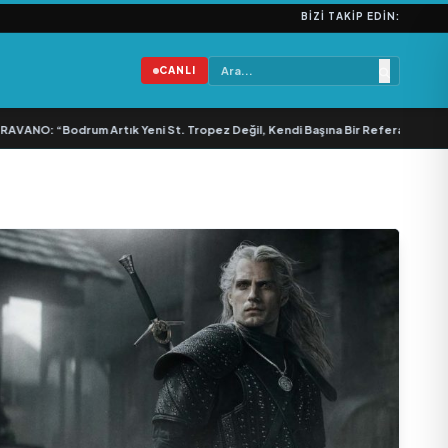
BIZI TAKIP EDIN:
CANLI
ANO: “Bodrum Artık Yeni St. Tropez Değil, Kendi Başına Bir Referans”
•
Bull