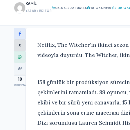
KAMIL
03.04.2021 06:56
18 OKUNMA
2 DK O
YAZAR / EDITÖR
Netflix, The Witcher’in ikinci sezo
X
videoyla duyurdu. The Witcher, ikinc
18
158 günlük bir prodüksiyon süreci
OKUNMA
çekimlerini tamamladı. 89 oyuncu, y
ekibi ve bir sürü yeni canavarla, 1
çekimlerin sona erme macerası dizi
Dizi sorumlusu Lauren Schmidt Hiss