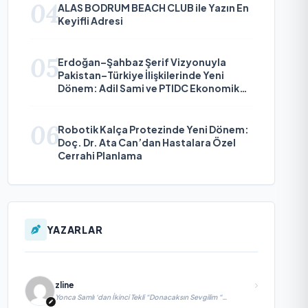
04
ALAS BODRUM BEACH CLUB ile Yazın En
Keyifli Adresi
05
Erdoğan–Şahbaz Şerif Vizyonuyla
Pakistan–Türkiye İlişkilerinde Yeni
Dönem: Adil Sami ve PTIDC Ekonomik
Diplomaside Öne Çıkıyor
06
Robotik Kalça Protezinde Yeni Dönem:
Doç. Dr. Ata Can’dan Hastalara Özel
Cerrahi Planlama
YAZARLAR
zline
Yonca Samlı ‘dan İkinci Tekli “Donacaksın Sevgilim “
yayımlandı