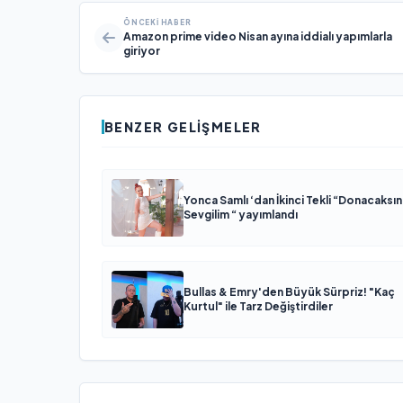
ÖNCEKI HABER
Amazon prime video Nisan ayına iddialı yapımlarla
giriyor
BENZER GELIŞMELER
Yonca Samlı ‘dan İkinci Tekli “Donacaksın
Sevgilim “ yayımlandı
Bullas & Emry'den Büyük Sürpriz! "Kaç
Kurtul" ile Tarz Değiştirdiler