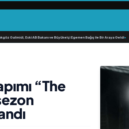
öz Galimidi, Eski AB Bakanı ve Büyükelçi Egemen Bağış ile Bir Araya Geldi
•
RAV
yapımı “The
 sezon
andı