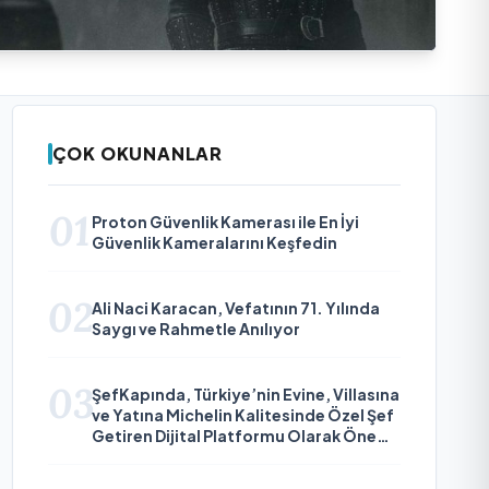
ÇOK OKUNANLAR
01
Proton Güvenlik Kamerası ile En İyi
Güvenlik Kameralarını Keşfedin
02
Ali Naci Karacan, Vefatının 71. Yılında
Saygı ve Rahmetle Anılıyor
03
ŞefKapında, Türkiye’nin Evine, Villasına
ve Yatına Michelin Kalitesinde Özel Şef
Getiren Dijital Platformu Olarak Öne
Çıkıyor