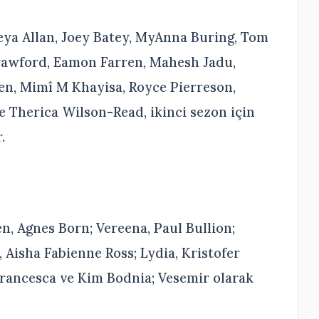
reya Allan, Joey Batey, MyAnna Buring, Tom
rawford, Eamon Farren, Mahesh Jadu,
n, Mimî M Khayisa, Royce Pierreson,
 Therica Wilson-Read, ikinci sezon için
.
n, Agnes Born; Vereena, Paul Bullion;
 Aisha Fabienne Ross; Lydia, Kristofer
Francesca ve Kim Bodnia; Vesemir olarak