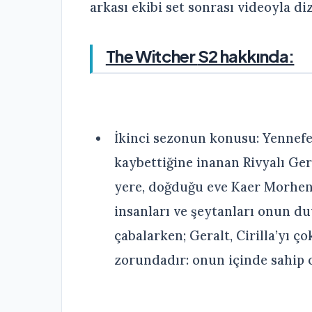
arkası ekibi set sonrası videoyla di
The Witcher
S2 hakkında:
İkinci sezonun konusu: Yennefe
kaybettiğine inanan Rivyalı Gera
yere, doğduğu eve Kaer Morhen’e g
insanları ve şeytanları onun d
çabalarken; Geralt, Cirilla’yı 
zorundadır: onun içinde sahip 