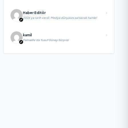
Haber Editör
2026’ya tarih verdi; Medya dünyasını sarsacak hamle!
kamil
Palmalife’da Yusuf Güney Sürprizi