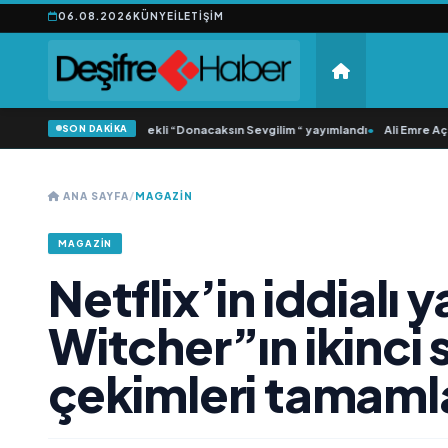
06.08.2026
KÜNYE
İLETIŞIM
SON DAKİKA
onca Samlı ‘dan İkinci Tekli “Donacaksın Sevgilim “ yayımlandı
•
Ali Emre Açıkg
ANA SAYFA
/
MAGAZIN
MAGAZIN
Netflix’in iddialı 
Witcher”ın ikinci
çekimleri tamaml