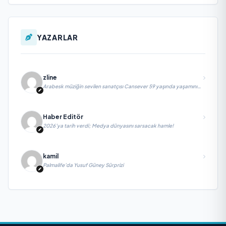
YAZARLAR
zline
Arabesk müziğin sevilen sanatçısı Cansever 59 yaşında yaşamını
yitirdi
Haber Editör
2026’ya tarih verdi; Medya dünyasını sarsacak hamle!
kamil
Palmalife’da Yusuf Güney Sürprizi