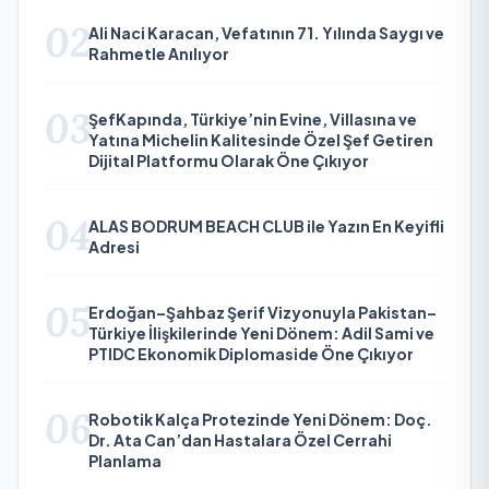
02
Ali Naci Karacan, Vefatının 71. Yılında Saygı ve
Rahmetle Anılıyor
03
ŞefKapında, Türkiye’nin Evine, Villasına ve
Yatına Michelin Kalitesinde Özel Şef Getiren
Dijital Platformu Olarak Öne Çıkıyor
04
ALAS BODRUM BEACH CLUB ile Yazın En Keyifli
Adresi
05
Erdoğan–Şahbaz Şerif Vizyonuyla Pakistan–
Türkiye İlişkilerinde Yeni Dönem: Adil Sami ve
PTIDC Ekonomik Diplomaside Öne Çıkıyor
06
Robotik Kalça Protezinde Yeni Dönem: Doç.
Dr. Ata Can’dan Hastalara Özel Cerrahi
Planlama