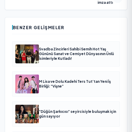
imza attı
BENZER GELIŞMELER
Svadba Zincirleri Sahibi Semih Hot Yaş
Gününü Sanat ve Cemiyet Dünyasının Ünlü
İsimleriyle Kutladı!
M Lisa ve Dolu Kadehi Ters Tut’tan Yeni İş
Birliği: “Vişne”
“Düğün Şarkıcısı” seyircisiyle buluşmak için
gün sayıyor