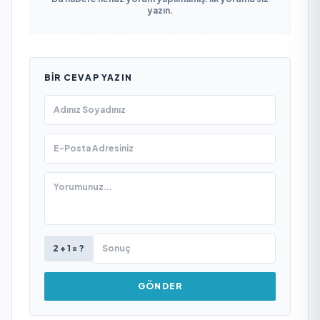
yazın.
BIR CEVAP YAZIN
2 + 1 = ?
GÖNDER