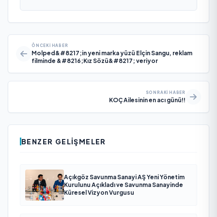
ÖNCEKI HABER
Molped&#8217;in yeni marka yüzü Elçin Sangu, reklam
filminde &#8216;Kız Sözü&#8217; veriyor
SONRAKI HABER
KOÇ Ailesinin en acı günü!!
BENZER GELIŞMELER
Açıkgöz Savunma Sanayi AŞ Yeni Yönetim
Kurulunu Açıkladı ve Savunma Sanayinde
Küresel Vizyon Vurgusu