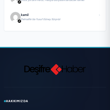
2026’ya tarih verdi; Medya dünyasını sarsacak hamle!
kamil
Palmalife’da Yusuf Güney Sürprizi
HAKKIMIZDA