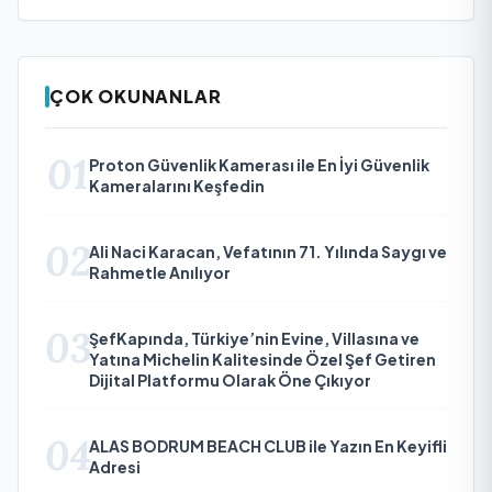
ÇOK OKUNANLAR
01
Proton Güvenlik Kamerası ile En İyi Güvenlik
Kameralarını Keşfedin
02
Ali Naci Karacan, Vefatının 71. Yılında Saygı ve
Rahmetle Anılıyor
03
ŞefKapında, Türkiye’nin Evine, Villasına ve
Yatına Michelin Kalitesinde Özel Şef Getiren
Dijital Platformu Olarak Öne Çıkıyor
04
ALAS BODRUM BEACH CLUB ile Yazın En Keyifli
Adresi