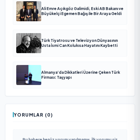
Ali Emre Açıkgöz Galimidi, Eski AB Bakanı ve
Büyükelçi Egemen Bağış ile Bir Araya Geldi
Türk Tiyatrosu ve Televizyon Dünyasının
Usta İsmi Can Kolukısa Hayatını Kaybetti
Almanya’da Dikkatleri Üzerine Çeken Türk
Firması: Taşyapı
YORUMLAR (0)
Bu habere henüz yorum yapılmamış. İlk yorumu siz