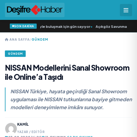
SON DAKİKA
n Şarkıcısı” seyircisiyle buluşmak için gün sayıyor
•
Açıkgöz Savunma Sanayi A
ANA SAYFA
/
GÜNDEM
GÜNDEM
NISSAN Modellerini Sanal Showroom
ile Online’a Taşıdı
NISSAN Türkiye, hayata geçirdiği Sanal Showroom
uygulaması ile NISSAN tutkunlarına bayiye gitmeden
modelleri deneyimleme imkânı sunuyor.
KAMIL
YAZAR / EDITÖR