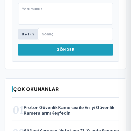
8 + 1 = ?
GÖNDER
ÇOK OKUNANLAR
01
Proton Güvenlik Kamerası ile En İyi Güvenlik
Kameralarını Keşfedin
Ali Naci Karacan, Vefatının 71. Yılında Saygı ve