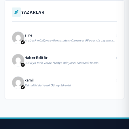
YAZARLAR
zline
Arabesk müziğin sevilen sanatçısı Cansever 59 yaşında yaşamını
yitirdi
Haber Editör
2026’ya tarih verdi; Medya dünyasını sarsacak hamle!
kamil
Palmalife’da Yusuf Güney Sürprizi