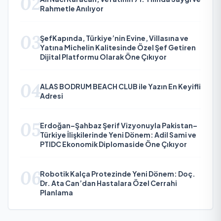
02
Rahmetle Anılıyor
03
ŞefKapında, Türkiye’nin Evine, Villasına ve
Yatına Michelin Kalitesinde Özel Şef Getiren
Dijital Platformu Olarak Öne Çıkıyor
04
ALAS BODRUM BEACH CLUB ile Yazın En Keyifli
Adresi
05
Erdoğan–Şahbaz Şerif Vizyonuyla Pakistan–
Türkiye İlişkilerinde Yeni Dönem: Adil Sami ve
PTIDC Ekonomik Diplomaside Öne Çıkıyor
06
Robotik Kalça Protezinde Yeni Dönem: Doç.
Dr. Ata Can’dan Hastalara Özel Cerrahi
Planlama