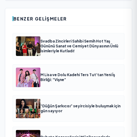
BENZER GELIŞMELER
Svadba Zincirleri Sahibi Semih Hot Yaş
Gününü Sanat ve Cemiyet Dünyasının Ünlü
İsimleriyle Kutladı!
M Lisa ve Dolu Kadehi Ters Tut’tan Yeni İş
Birliği: “Vişne”
“Düğün Şarkıcısı” seyircisiyle buluşmak için
gün sayıyor