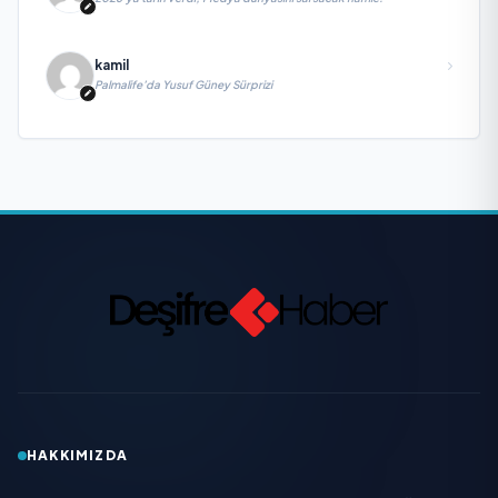
kamil
Palmalife’da Yusuf Güney Sürprizi
HAKKIMIZDA