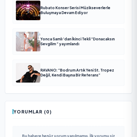
Rubato Konser Serisi Müzikseverlerle
Buluşmaya Devam Ediyor
Yonca Samlı ‘dan İkinci Tekli “Donacaksın
Sevgilim “ yayımlandı
RAVANO: “Bodrum Artık Yeni St. Tropez
Değil, Kendi Başına Bir Referans”
YORUMLAR (0)
Bu habere henüz yorum yapılmamış. İlk yorumu siz