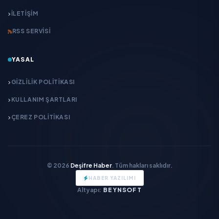
İLETIŞIM
RSS SERVISI
YASAL
GIZLILIK POLITIKASI
KULLANIM ŞARTLARI
ÇEREZ POLITIKASI
© 2026
Deşifre Haber
. Tüm hakları saklıdır.
HABER YAZILIMI
Altyapı:
BEYNSOFT