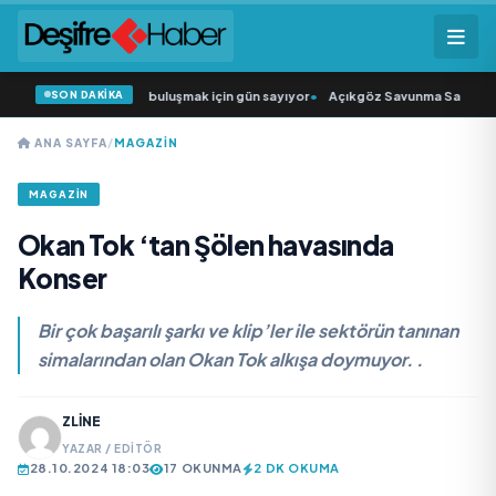
SON DAKİKA
kıcısı” seyircisiyle buluşmak için gün sayıyor
•
Açıkgöz Savunma Sanayi AŞ Ye
ANA SAYFA
/
MAGAZIN
MAGAZIN
Okan Tok ‘tan Şölen havasında
Konser
Bir çok başarılı şarkı ve klip’ler ile sektörün tanınan
simalarından olan Okan Tok alkışa doymuyor. .
ZLINE
YAZAR / EDITÖR
28.10.2024 18:03
17 OKUNMA
2 DK OKUMA