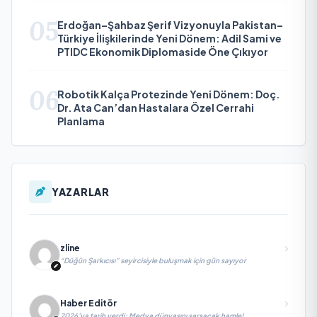
05
Erdoğan–Şahbaz Şerif Vizyonuyla Pakistan–
Türkiye İlişkilerinde Yeni Dönem: Adil Sami ve
PTIDC Ekonomik Diplomaside Öne Çıkıyor
06
Robotik Kalça Protezinde Yeni Dönem: Doç.
Dr. Ata Can’dan Hastalara Özel Cerrahi
Planlama
YAZARLAR
zline
“Düğün Şarkıcısı” seyircisiyle buluşmak için gün sayıyor
Haber Editör
2026’ya tarih verdi; Medya dünyasını sarsacak hamle!