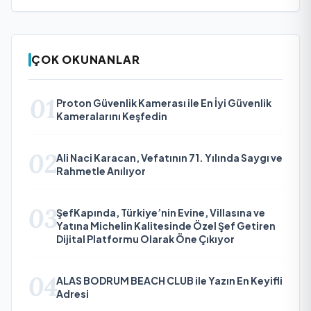
ÇOK OKUNANLAR
01
Proton Güvenlik Kamerası ile En İyi Güvenlik
Kameralarını Keşfedin
02
Ali Naci Karacan, Vefatının 71. Yılında Saygı ve
Rahmetle Anılıyor
03
ŞefKapında, Türkiye’nin Evine, Villasına ve
Yatına Michelin Kalitesinde Özel Şef Getiren
Dijital Platformu Olarak Öne Çıkıyor
04
ALAS BODRUM BEACH CLUB ile Yazın En Keyifli
Adresi