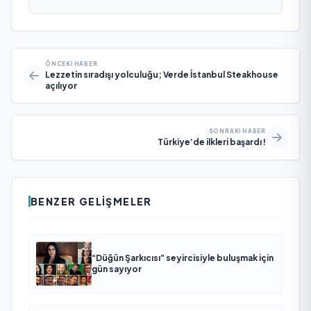
ÖNCEKI HABER
Lezzetin sıradışı yolculuğu; Verde İstanbul Steakhouse
açılıyor
SONRAKI HABER
Türkiye’de ilkleri başardı !
BENZER GELIŞMELER
“Düğün Şarkıcısı” seyircisiyle buluşmak için
gün sayıyor