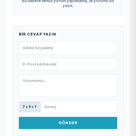
Bu habere henüz yorum yapılmamış. İlk yorumu siz
yazın.
BIR CEVAP YAZIN
7 + 9 = ?
GÖNDER