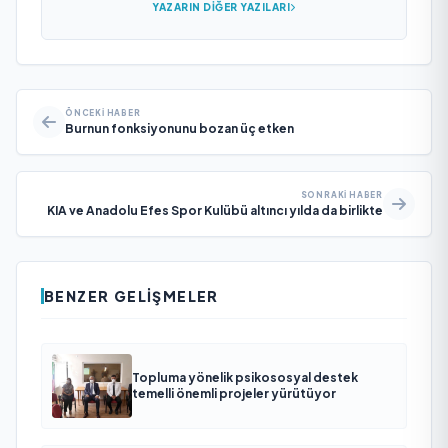
YAZARIN DIĞER YAZILARI
ÖNCEKI HABER
Burnun fonksiyonunu bozan üç etken
SONRAKI HABER
KIA ve Anadolu Efes Spor Kulübü altıncı yılda da birlikte
BENZER GELIŞMELER
Topluma yönelik psikososyal destek
temelli önemli projeler yürütüyor