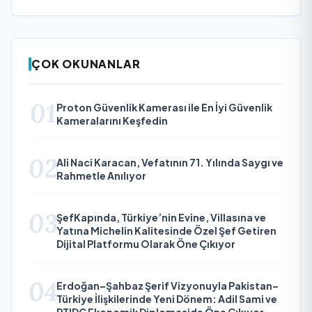
ÇOK OKUNANLAR
01
Proton Güvenlik Kamerası ile En İyi Güvenlik
Kameralarını Keşfedin
02
Ali Naci Karacan, Vefatının 71. Yılında Saygı ve
Rahmetle Anılıyor
03
ŞefKapında, Türkiye’nin Evine, Villasına ve
Yatına Michelin Kalitesinde Özel Şef Getiren
Dijital Platformu Olarak Öne Çıkıyor
04
Erdoğan–Şahbaz Şerif Vizyonuyla Pakistan–
Türkiye İlişkilerinde Yeni Dönem: Adil Sami ve
PTIDC Ekonomik Diplomaside Öne Çıkıyor