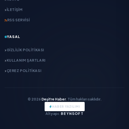
İLETIŞIM
RSS SERVISI
YASAL
GIZLILIK POLITIKASI
KULLANIM ŞARTLARI
ÇEREZ POLITIKASI
© 2026
Deşifre Haber
. Tüm hakları saklıdır.
HABER YAZILIMI
Altyapı:
BEYNSOFT