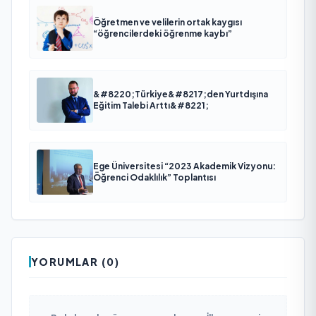
Öğretmen ve velilerin ortak kaygısı
“öğrencilerdeki öğrenme kaybı”
&#8220;Türkiye&#8217;den Yurtdışına
Eğitim Talebi Arttı&#8221;
Ege Üniversitesi “2023 Akademik Vizyonu:
Öğrenci Odaklılık” Toplantısı
YORUMLAR (0)