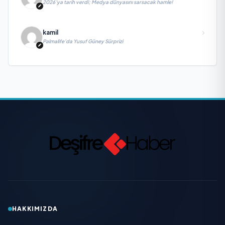
2026’ya tarih verdi; Medya dünyasını sarsacak hamle!
kamil
Palmalife’da Yusuf Güney Sürprizi
HAKKIMIZDA