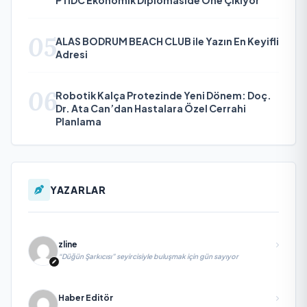
05
ALAS BODRUM BEACH CLUB ile Yazın En Keyifli
Adresi
06
Robotik Kalça Protezinde Yeni Dönem: Doç.
Dr. Ata Can’dan Hastalara Özel Cerrahi
Planlama
YAZARLAR
zline
“Düğün Şarkıcısı” seyircisiyle buluşmak için gün sayıyor
Haber Editör