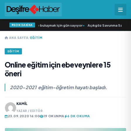
SON DAKİKA
arkıcısı” seyircisiyle buluşmak için gün sayıyor
•
Açıkgöz Savunma Sanayi AŞ Y
ANA SAYFA
/
EĞITIM
EĞITIM
Online eğitim için ebeveynlere 15
öneri
2020-2021 eğitim-öğretim hayatı başladı.
KAMIL
YAZAR / EDITÖR
23.09.2020 16:00
19 OKUNMA
6 DK OKUMA