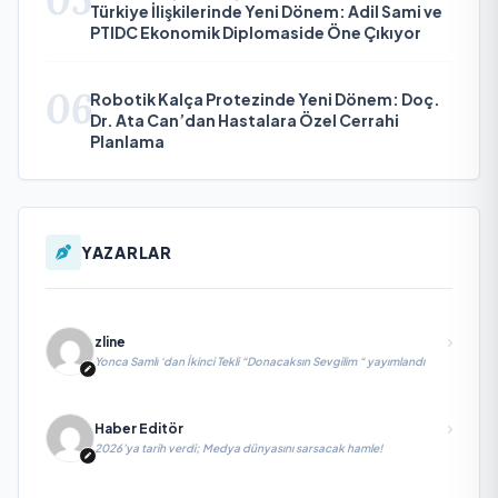
05
Türkiye İlişkilerinde Yeni Dönem: Adil Sami ve
PTIDC Ekonomik Diplomaside Öne Çıkıyor
06
Robotik Kalça Protezinde Yeni Dönem: Doç.
Dr. Ata Can’dan Hastalara Özel Cerrahi
Planlama
YAZARLAR
zline
Yonca Samlı ‘dan İkinci Tekli “Donacaksın Sevgilim “ yayımlandı
Haber Editör
2026’ya tarih verdi; Medya dünyasını sarsacak hamle!