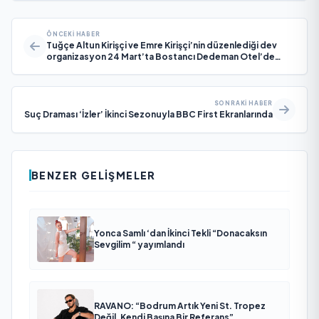
ÖNCEKI HABER
Tuğçe Altun Kirişçi ve Emre Kirişçi’nin düzenlediği dev
organizasyon 24 Mart’ta Bostancı Dedeman Otel’de
gerçekleşecek..
SONRAKI HABER
Suç Draması ‘İzler’ İkinci Sezonuyla BBC First Ekranlarında
BENZER GELIŞMELER
Yonca Samlı ‘dan İkinci Tekli “Donacaksın
Sevgilim “ yayımlandı
RAVANO: “Bodrum Artık Yeni St. Tropez
Değil, Kendi Başına Bir Referans”