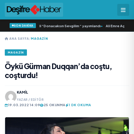
SON DAKİKA
Samlı ‘dan İkinci Tekli “Donacaksın Sevgilim “ yayımlandı
•
Ali Emre Açıkgöz Ga
ANA SAYFA
/
MAGAZIN
MAGAZIN
Öykü Gürman Duqqan’da coştu,
coşturdu!
KAMIL
YAZAR / EDITÖR
19.03.2022 14:09
25 OKUNMA
1 DK OKUMA