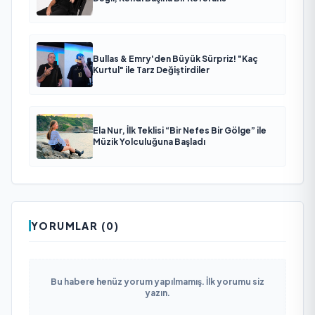
Bullas & Emry'den Büyük Sürpriz! "Kaç
Kurtul" ile Tarz Değiştirdiler
Ela Nur, İlk Teklisi “Bir Nefes Bir Gölge” ile
Müzik Yolculuğuna Başladı
YORUMLAR (0)
Bu habere henüz yorum yapılmamış. İlk yorumu siz
yazın.