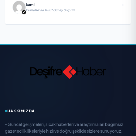
kamil
Palmalife’da Yusuf Güney Sürprizi
HAKKIMIZDA
- Güncel gelişmeleri, sıcak haberleri ve araştırmaları bağımsız
gazetecilik ilkeleriyle hızlı ve doğru şekilde sizlere sunuyoruz.