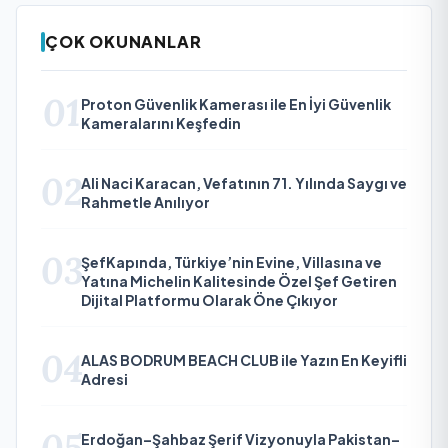
ÇOK OKUNANLAR
01
Proton Güvenlik Kamerası ile En İyi Güvenlik
Kameralarını Keşfedin
02
Ali Naci Karacan, Vefatının 71. Yılında Saygı ve
Rahmetle Anılıyor
03
ŞefKapında, Türkiye’nin Evine, Villasına ve
Yatına Michelin Kalitesinde Özel Şef Getiren
Dijital Platformu Olarak Öne Çıkıyor
04
ALAS BODRUM BEACH CLUB ile Yazın En Keyifli
Adresi
Erdoğan–Şahbaz Şerif Vizyonuyla Pakistan–