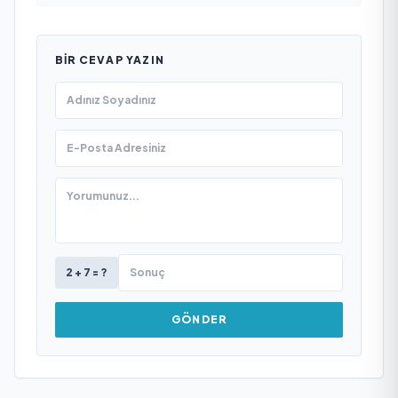
BIR CEVAP YAZIN
2 + 7 = ?
GÖNDER