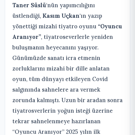
Taner Süslü
‘nün yapımcılığını
üstlendiği,
Kasım Uçkan
‘ın yazıp
yönettiği mizahi tiyatro oyunu
“Oyuncu
Aranıyor”
, tiyatroseverlerle yeniden
buluşmanın heyecanını yaşıyor.
Günümüzde sanatı icra etmenin
zorluklarını mizahi bir dille anlatan
oyun, tüm dünyayı etkileyen Covid
salgınında sahnelere ara vermek
zorunda kalmıştı. Uzun bir aradan sonra
tiyatrosverlerin yoğun isteği üzerine
tekrar sahnelenmeye hazırlanan
“Oyuncu Aranıyor” 2025 yılın ilk