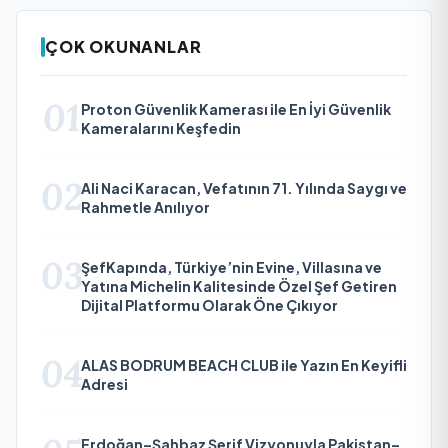
ÇOK OKUNANLAR
01
Proton Güvenlik Kamerası ile En İyi Güvenlik
Kameralarını Keşfedin
02
Ali Naci Karacan, Vefatının 71. Yılında Saygı ve
Rahmetle Anılıyor
03
ŞefKapında, Türkiye’nin Evine, Villasına ve
Yatına Michelin Kalitesinde Özel Şef Getiren
Dijital Platformu Olarak Öne Çıkıyor
04
ALAS BODRUM BEACH CLUB ile Yazın En Keyifli
Adresi
Erdoğan–Şahbaz Şerif Vizyonuyla Pakistan–