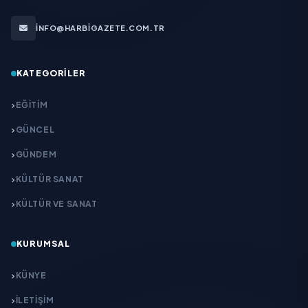
INFO@HARBIGAZETE.COM.TR
KATEGORILER
EĞITIM
GÜNCEL
GÜNDEM
KÜLTÜR SANAT
KÜLTÜR VE SANAT
KURUMSAL
KÜNYE
İLETIŞIM