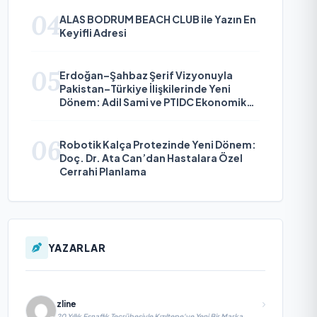
04
ALAS BODRUM BEACH CLUB ile Yazın En
Keyifli Adresi
05
Erdoğan–Şahbaz Şerif Vizyonuyla
Pakistan–Türkiye İlişkilerinde Yeni
Dönem: Adil Sami ve PTIDC Ekonomik
Diplomaside Öne Çıkıyor
06
Robotik Kalça Protezinde Yeni Dönem:
Doç. Dr. Ata Can’dan Hastalara Özel
Cerrahi Planlama
YAZARLAR
zline
20 Yıllık Esnaflık Tecrübesiyle Kızıltepe'ye Yeni Bir Marka