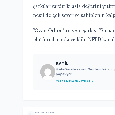
şarkılar vardır ki asla değerini yit
nesil de çok sever ve sahiplenir, kal
”Ozan Orhon”un yeni şarkısı ”Saman
platformlarında ve klibi NETD kanal
KAMIL
Harbi Gazete yazarı. Gündemdeki son gel
paylaşıyor.
YAZARIN DIĞER YAZILARI
ÖNCEKI HABER