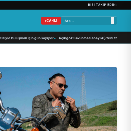
BIZI TAKIP EDIN:
CANLI
iyle buluşmak için gün sayıyor
•
Açıkgöz Savunma Sanayi AŞ Yeni Yönetim Kuru