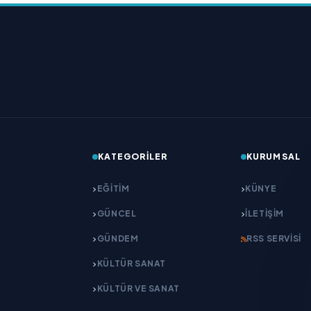
KATEGORILER
KURUMSAL
EĞITIM
KÜNYE
GÜNCEL
İLETIŞIM
GÜNDEM
RSS SERVISI
KÜLTÜR SANAT
KÜLTÜR VE SANAT