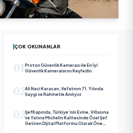
ÇOK OKUNANLAR
01
Proton Güvenlik Kamerası ile En İyi
Güvenlik Kameralarını Keşfedin
02
Ali Naci Karacan, Vefatının 71. Yılında
Saygı ve Rahmetle Anılıyor
03
ŞefKapında, Türkiye’nin Evine, Villasına
ve Yatına Michelin Kalitesinde Özel Şef
Getiren Dijital Platformu Olarak Öne
Çıkıyor