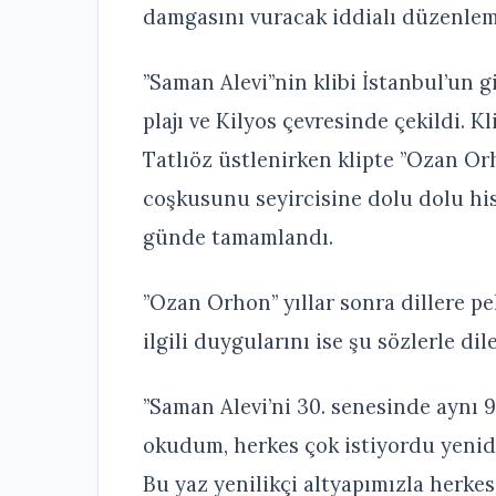
damgasını vuracak iddialı düzenlem
”Saman Alevi”nin klibi İstanbul’un 
plajı ve Kilyos çevresinde çekildi. K
Tatlıöz üstlenirken klipte ”Ozan Orh
coşkusunu seyircisine dolu dolu hiss
günde tamamlandı.
”Ozan Orhon” yıllar sonra dillere p
ilgili duygularını ise şu sözlerle dile
”Saman Alevi’ni 30. senesinde aynı 9
okudum, herkes çok istiyordu yeni
Bu yaz yenilikçi altyapımızla herkes