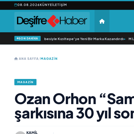
08.08.2026
KÜNYE
İLETIŞIM
SON DAKİKA
20 Yıllık Esnaflık Tecrübesiyle Kızıltepe'ye Yeni Bir Marka Kazandırdı
•
M Lisa
ANA SAYFA
/
MAGAZIN
MAGAZIN
Ozan Orhon “Sama
şarkısına 30 yıl so
KAMIL