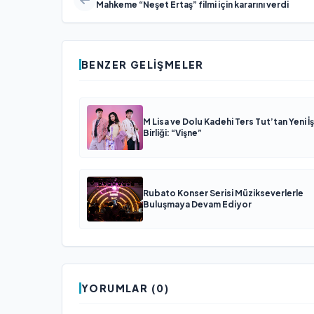
Mahkeme “Neşet Ertaş” filmi için kararını verdi
BENZER GELIŞMELER
M Lisa ve Dolu Kadehi Ters Tut’tan Yeni İş
Birliği: “Vişne”
Rubato Konser Serisi Müzikseverlerle
Buluşmaya Devam Ediyor
YORUMLAR (0)