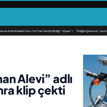
 ve Dolu Kadehi Ters Tut’tan Yeni İş Birliği: “Vişne”
•
“Düğün Şarkıcısı” seyircis
n Alevi” adlı
nra klip çekti