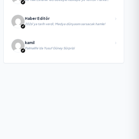
Kazandırdı
Haber Editör
2026’ya tarih verdi; Medya dünyasını sarsacak hamle!
kamil
Palmalife’da Yusuf Güney Sürprizi