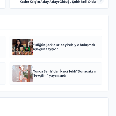
Kader Kılıç’ın Aday Adayı Olduğu Şehir Belli Oldu
“Düğün Şarkıcısı” seyircisiyle buluşmak
için gün sayıyor
Yonca Samlı ‘dan İkinci Tekli “Donacaksın
Sevgilim “ yayımlandı