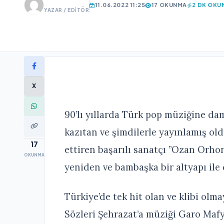
11.06.2022 11:25
17 OKUNMA
2 DK OKU
YAZAR / EDITÖR
X
90’lı yıllarda Türk pop müziğine dam
kazıtan ve şimdilerle yayınlamış old
17
ettiren başarılı sanatçı ”Ozan Orhon
OKUNMA
yeniden ve bambaşka bir altyapı ile 
Türkiye’de tek hit olan ve klibi olma
Sözleri Şehrazat’a müziği Garo Mafy