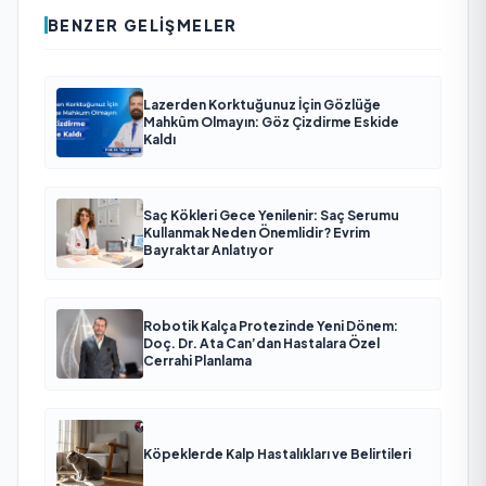
BENZER GELIŞMELER
Lazerden Korktuğunuz İçin Gözlüğe
Mahkûm Olmayın: Göz Çizdirme Eskide
Kaldı
Saç Kökleri Gece Yenilenir: Saç Serumu
Kullanmak Neden Önemlidir? Evrim
Bayraktar Anlatıyor
Robotik Kalça Protezinde Yeni Dönem:
Doç. Dr. Ata Can’dan Hastalara Özel
Cerrahi Planlama
Köpeklerde Kalp Hastalıkları ve Belirtileri