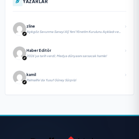
YAZARLAR
zline
Açıkgöz Savunma Sanayi AŞ Yeni Yönetim Kurulunu Açıkladı ve
Savunma Sanayinde Küresel Vizyon Vurgusu
Haber Editör
2026’ya tarih verdi; Medya dünyasını sarsacak hamle!
kamil
Palmalife’da Yusuf Güney Sürprizi