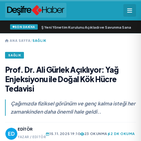
SON DAKİKA
öz Savunma Sanayi AŞ Yeni Yönetim Kurulunu Açıkladı ve Savunma Sanayinde K
ANA SAYFA
/
SAĞLIK
SAĞLIK
Prof. Dr. Ali Gürlek Açıklıyor: Yağ
Enjeksiyonu ile Doğal Kök Hücre
Tedavisi
Çağımızda fiziksel görünüm ve genç kalma isteği her
zamankinden daha önemli hale geldi..
EDITÖR
15.11.2025 19:10
23 OKUNMA
2 DK OKUMA
YAZAR / EDITÖR