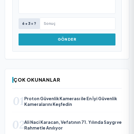
6 + 3 = ?
GÖNDER
ÇOK OKUNANLAR
01
Proton Güvenlik Kamerası ile En İyi Güvenlik
Kameralarını Keşfedin
02
Ali Naci Karacan, Vefatının 71. Yılında Saygı ve
Rahmetle Anılıyor