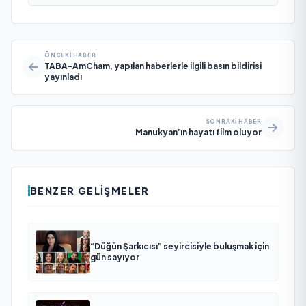
ÖNCEKI HABER
TABA-AmCham, yapılan haberlerle ilgili basın bildirisi
yayınladı
SONRAKI HABER
Manukyan’ın hayatı film oluyor
BENZER GELIŞMELER
“Düğün Şarkıcısı” seyircisiyle buluşmak için
gün sayıyor