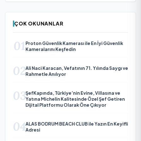
ÇOK OKUNANLAR
01
Proton Güvenlik Kamerası ile En İyi Güvenlik
Kameralarını Keşfedin
02
Ali Naci Karacan, Vefatının 71. Yılında Saygı ve
Rahmetle Anılıyor
03
ŞefKapında, Türkiye’nin Evine, Villasına ve
Yatına Michelin Kalitesinde Özel Şef Getiren
Dijital Platformu Olarak Öne Çıkıyor
04
ALAS BODRUM BEACH CLUB ile Yazın En Keyifli
Adresi