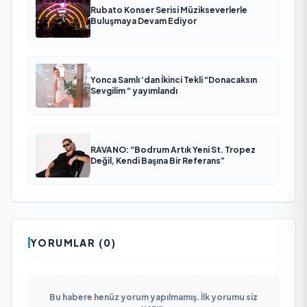
Rubato Konser Serisi Müzikseverlerle
Buluşmaya Devam Ediyor
Yonca Samlı ‘dan İkinci Tekli “Donacaksın
Sevgilim “ yayımlandı
RAVANO: “Bodrum Artık Yeni St. Tropez
Değil, Kendi Başına Bir Referans”
YORUMLAR (0)
Bu habere henüz yorum yapılmamış. İlk yorumu siz