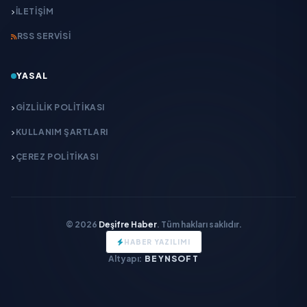
İLETIŞIM
RSS SERVISI
YASAL
GIZLILIK POLITIKASI
KULLANIM ŞARTLARI
ÇEREZ POLITIKASI
© 2026
Deşifre Haber
. Tüm hakları saklıdır.
HABER YAZILIMI
Altyapı:
BEYNSOFT