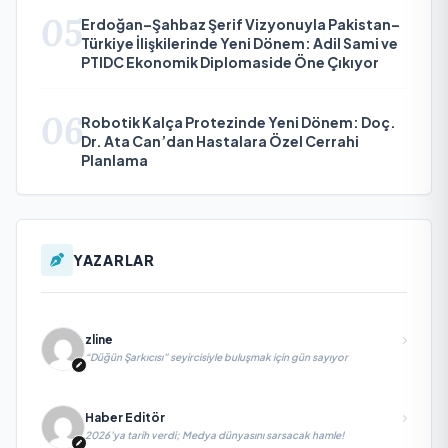
05
Erdoğan–Şahbaz Şerif Vizyonuyla Pakistan–
Türkiye İlişkilerinde Yeni Dönem: Adil Sami ve
PTIDC Ekonomik Diplomaside Öne Çıkıyor
06
Robotik Kalça Protezinde Yeni Dönem: Doç.
Dr. Ata Can’dan Hastalara Özel Cerrahi
Planlama
YAZARLAR
zline
“Düğün Şarkıcısı” seyircisiyle buluşmak için gün sayıyor
Haber Editör
2026’ya tarih verdi; Medya dünyasını sarsacak hamle!