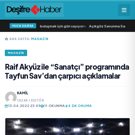
SON DAKİKA
kıcısı” seyircisiyle buluşmak için gün sayıyor
•
Açıkgöz Savunma Sanayi AŞ Yen
ANA SAYFA
/
MAGAZIN
MAGAZIN
Raif Akyüz ile “Sanatçı” programında
Tayfun Sav’dan çarpıcı açıklamalar
KAMIL
YAZAR / EDITÖR
13.04.2022 23:59
11 OKUNMA
4 DK OKUMA