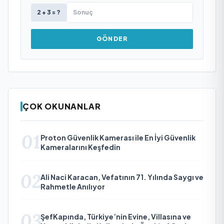
2 + 3 = ?
GÖNDER
ÇOK OKUNANLAR
01
Proton Güvenlik Kamerası ile En İyi Güvenlik
Kameralarını Keşfedin
02
Ali Naci Karacan, Vefatının 71. Yılında Saygı ve
Rahmetle Anılıyor
03
ŞefKapında, Türkiye’nin Evine, Villasına ve