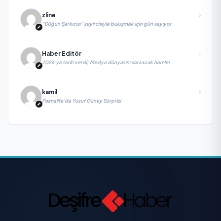
zline
“Düğün Şarkıcısı” seyircisiyle buluşmak için gün sayıyor
Haber Editör
2026’ya tarih verdi; Medya dünyasını sarsacak hamle!
kamil
Palmalife’da Yusuf Güney Sürprizi