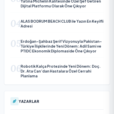
Yatına Michelin Kalitesinde Özel Şef Getiren
Dijital Platformu Olarak Öne Çıkıyor
04
ALAS BODRUM BEACH CLUB ile Yazın En Keyifli
Adresi
05
Erdoğan–Şahbaz Şerif Vizyonuyla Pakistan–
Türkiye İlişkilerinde Yeni Dönem: Adil Sami ve
PTIDC Ekonomik Diplomaside Öne Çıkıyor
06
Robotik Kalça Protezinde Yeni Dönem: Doç.
Dr. Ata Can’dan Hastalara Özel Cerrahi
Planlama
YAZARLAR