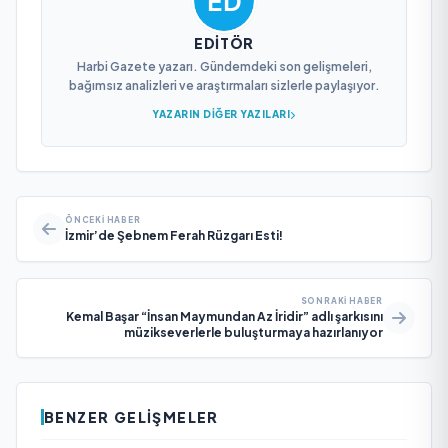
EDITÖR
Harbi Gazete yazarı. Gündemdeki son gelişmeleri,
bağımsız analizleri ve araştırmaları sizlerle paylaşıyor.
YAZARIN DIĞER YAZILARI
ÖNCEKI HABER
İzmir’de Şebnem Ferah Rüzgarı Esti!
SONRAKI HABER
Kemal Başar “İnsan Maymundan Az İridir” adlı şarkısını
müzikseverlerle buluşturmaya hazırlanıyor
BENZER GELIŞMELER