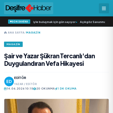
SON DAKİKA
ün Şarkıcısı” seyircisiyle buluşmak için gün sayıyor
•
Açıkgöz Savunma Sanayi 
ANA SAYFA
/
MAGAZIN
MAGAZIN
Şair ve Yazar Şükran Tercanlı'dan
Duygulandıran Vefa Hikayesi
EDITÖR
YAZAR / EDITÖR
14.06.2026 10:15
20 OKUNMA
1 DK OKUMA