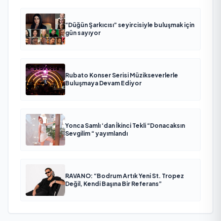
“Düğün Şarkıcısı” seyircisiyle buluşmak için
gün sayıyor
Rubato Konser Serisi Müzikseverlerle
Buluşmaya Devam Ediyor
Yonca Samlı ‘dan İkinci Tekli “Donacaksın
Sevgilim “ yayımlandı
RAVANO: “Bodrum Artık Yeni St. Tropez
Değil, Kendi Başına Bir Referans”