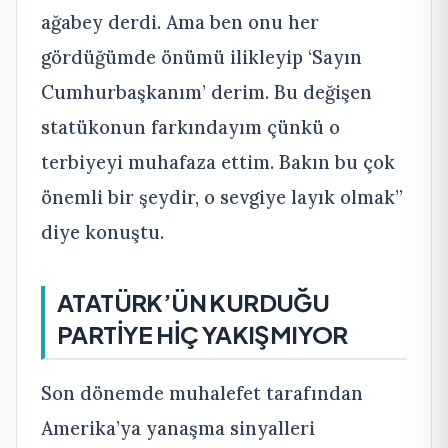
ağabey derdi. Ama ben onu her
gördüğümde önümü ilikleyip ‘Sayın
Cumhurbaşkanım’ derim. Bu değişen
statükonun farkındayım çünkü o
terbiyeyi muhafaza ettim. Bakın bu çok
önemli bir şeydir, o sevgiye layık olmak”
diye konuştu.
ATATÜRK’ÜN KURDUĞU
PARTİYE HİÇ YAKIŞMIYOR
Son dönemde muhalefet tarafından
Amerika’ya yanaşma sinyalleri