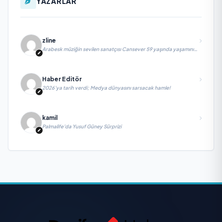
YAZARLAR
zline
Arabesk müziğin sevilen sanatçısı Cansever 59 yaşında yaşamını
yitirdi
Haber Editör
2026’ya tarih verdi; Medya dünyasını sarsacak hamle!
kamil
Palmalife’da Yusuf Güney Sürprizi