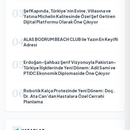
03
ŞefKapında, Türkiye’nin Evine, Villasına ve
Yatına Michelin Kalitesinde Özel Şef Getiren
Dijital Platformu Olarak Öne Çıkıyor
04
ALAS BODRUM BEACH CLUB ile Yazın En Keyifli
Adresi
05
Erdoğan–Şahbaz Şerif Vizyonuyla Pakistan–
Türkiye İlişkilerinde Yeni Dönem: Adil Sami ve
PTIDC Ekonomik Diplomaside Öne Çıkıyor
06
Robotik Kalça Protezinde Yeni Dönem: Doç.
Dr. Ata Can’dan Hastalara Özel Cerrahi
Planlama