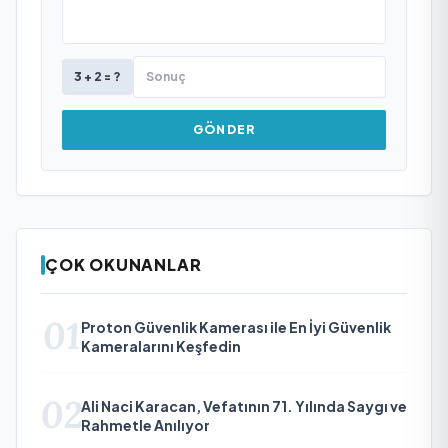
3 + 2 = ?
GÖNDER
ÇOK OKUNANLAR
01
Proton Güvenlik Kamerası ile En İyi Güvenlik
Kameralarını Keşfedin
02
Ali Naci Karacan, Vefatının 71. Yılında Saygı ve
Rahmetle Anılıyor