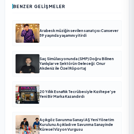
BENZER GELIŞMELER
Arabesk müziğin sevilen sanatçısı Cansever
59 yaşında yaşamını yitirdi
Saç Simülasyonunda (SMP) Doğru Bilinen
Yanlışlar ve Sektörün Geleceği: Onur
Akdeniz ile Özel Röportaj
20 Yıllık Esnaflık Tecrübesiyle Kızıltepe'ye
Yeni Bir Marka Kazandırdı
Açıkgöz Savunma Sanayi AŞ Yeni Yönetim
Kurulunu Açıkladı ve Savunma Sanayinde
Küresel Vizyon Vurgusu