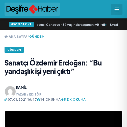
SON DAKİKA
üziğin sevilen sanatçısı Cansever 59 yaşında yaşamını yitirdi
•
Svadba Zincirl
ANA SAYFA
/
GÜNDEM
GÜNDEM
Sanatçı Özdemir Erdoğan: “Bu
yandaşlık işi yeni çıktı”
KAMIL
YAZAR / EDITÖR
07.01.2021 16:47
14 OKUNMA
5 DK OKUMA