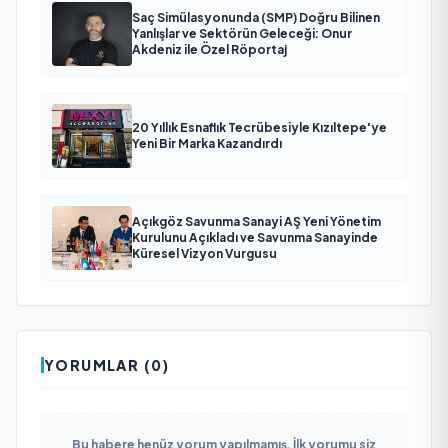
Saç Simülasyonunda (SMP) Doğru Bilinen
Yanlışlar ve Sektörün Geleceği: Onur
Akdeniz ile Özel Röportaj
20 Yıllık Esnaflık Tecrübesiyle Kızıltepe'ye
Yeni Bir Marka Kazandırdı
Açıkgöz Savunma Sanayi AŞ Yeni Yönetim
Kurulunu Açıkladı ve Savunma Sanayinde
Küresel Vizyon Vurgusu
YORUMLAR (0)
Bu habere henüz yorum yapılmamış. İlk yorumu siz