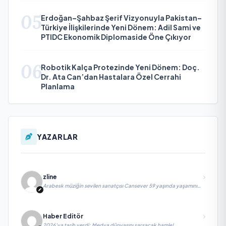
05
Erdoğan–Şahbaz Şerif Vizyonuyla Pakistan–
Türkiye İlişkilerinde Yeni Dönem: Adil Sami ve
PTIDC Ekonomik Diplomaside Öne Çıkıyor
06
Robotik Kalça Protezinde Yeni Dönem: Doç.
Dr. Ata Can’dan Hastalara Özel Cerrahi
Planlama
YAZARLAR
zline
Arabesk müziğin sevilen sanatçısı Cansever 59 yaşında yaşamını
yitirdi
Haber Editör
2026’ya tarih verdi; Medya dünyasını sarsacak hamle!