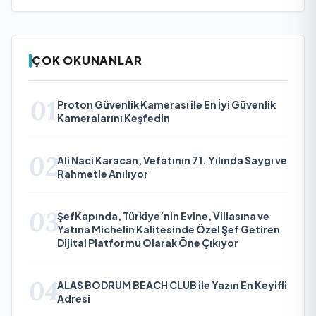
ÇOK OKUNANLAR
01
Proton Güvenlik Kamerası ile En İyi Güvenlik
Kameralarını Keşfedin
02
Ali Naci Karacan, Vefatının 71. Yılında Saygı ve
Rahmetle Anılıyor
03
ŞefKapında, Türkiye’nin Evine, Villasına ve
Yatına Michelin Kalitesinde Özel Şef Getiren
Dijital Platformu Olarak Öne Çıkıyor
04
ALAS BODRUM BEACH CLUB ile Yazın En Keyifli
Adresi