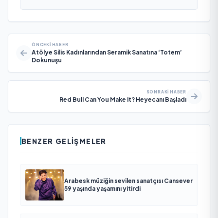
ÖNCEKI HABER
Atölye Silis Kadınlarından Seramik Sanatına ‘Totem’
Dokunuşu
SONRAKI HABER
Red Bull Can You Make It? Heyecanı Başladı
BENZER GELIŞMELER
Arabesk müziğin sevilen sanatçısı Cansever
59 yaşında yaşamını yitirdi