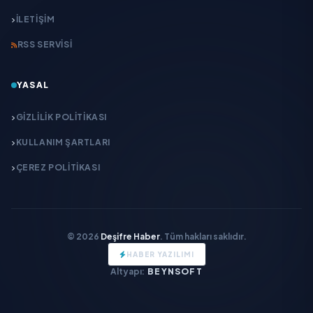
İLETIŞIM
RSS SERVISI
YASAL
GIZLILIK POLITIKASI
KULLANIM ŞARTLARI
ÇEREZ POLITIKASI
© 2026
Deşifre Haber
. Tüm hakları saklıdır.
HABER YAZILIMI
Altyapı:
BEYNSOFT