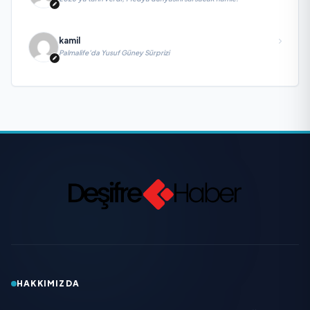
kamil
Palmalife’da Yusuf Güney Sürprizi
HAKKIMIZDA