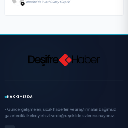
Palmalife’da Yusuf Güney Sürprizi
HAKKIMIZDA
- Güncel gelişmeleri, sıcak haberleri ve araştırmaları bağımsız
gazetecilik ilkeleriyle hızlı ve doğru şekilde sizlere sunuyoruz.