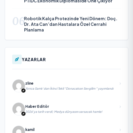
PTIDC Ekonomik Diplomaside Öne Çıkıyor
06
Robotik Kalça Protezinde Yeni Dönem: Doç.
Dr. Ata Can’dan Hastalara Özel Cerrahi
Planlama
YAZARLAR
zline
Yonca Samlı ‘dan İkinci Tekli “Donacaksın Sevgilim “ yayımlandı
Haber Editör
2026’ya tarih verdi; Medya dünyasını sarsacak hamle!
kamil