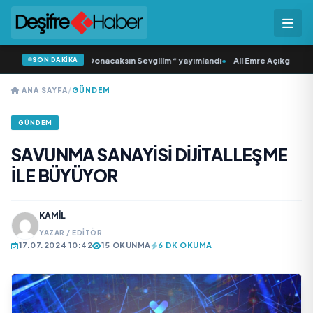
SON DAKİKA
 ‘dan İkinci Tekli “Donacaksın Sevgilim “ yayımlandı
•
Ali Emre Açıkgöz Galimid
ANA SAYFA
/
GÜNDEM
GÜNDEM
SAVUNMA SANAYİSİ DİJİTALLEŞME
İLE BÜYÜYOR
KAMIL
YAZAR / EDITÖR
17.07.2024 10:42
15 OKUNMA
6 DK OKUMA