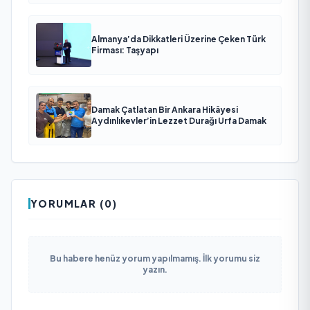
Almanya’da Dikkatleri Üzerine Çeken Türk
Firması: Taşyapı
Damak Çatlatan Bir Ankara Hikâyesi
Aydınlıkevler’in Lezzet Durağı Urfa Damak
YORUMLAR (0)
Bu habere henüz yorum yapılmamış. İlk yorumu siz
yazın.