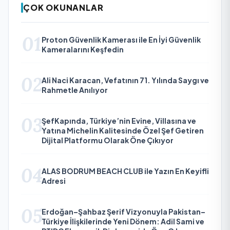
ÇOK OKUNANLAR
01
Proton Güvenlik Kamerası ile En İyi Güvenlik
Kameralarını Keşfedin
02
Ali Naci Karacan, Vefatının 71. Yılında Saygı ve
Rahmetle Anılıyor
03
ŞefKapında, Türkiye’nin Evine, Villasına ve
Yatına Michelin Kalitesinde Özel Şef Getiren
Dijital Platformu Olarak Öne Çıkıyor
04
ALAS BODRUM BEACH CLUB ile Yazın En Keyifli
Adresi
05
Erdoğan–Şahbaz Şerif Vizyonuyla Pakistan–
Türkiye İlişkilerinde Yeni Dönem: Adil Sami ve