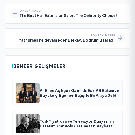
ÖNCEKI HABER
The Best Hair Extension Salon: The Celebrity Choice!
SONRAKI HABER
Yaz turnesine devam eden Berkay, Bodrum’u salladı!
BENZER GELIŞMELER
Ali Emre Açıkgöz Galimidi, Eski AB Bakanı ve
Büyükelçi Egemen Bağış ile Bir Araya Geldi
Türk Tiyatrosu ve Televizyon Dünyasının
Usta İsmi Can Kolukısa Hayatını Kaybetti