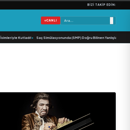
BIZI TAKIP EDIN:
CANLI
leriyle Kutladı!
•
Saç Simülasyonunda (SMP) Doğru Bilinen Yanlışlar ve Sektö