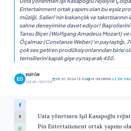
Usta yönetmen Işıl Kasapoğlu rejisiyle Çolpan
Entertainment ortak yapımı olan bu eşsiz pr
müziği, Salieri’nin kıskançlık ve takıntılarının 
sahne deneyimine davet ediyor! Başrollerini
Tansu Biçer (Wolfgang Amadeus Mozart) ve 
Öçalmaz (Constanze Weber)’ın paylaştığı, 70
çok ses getiren prodüksiyonlarından birisi 
temsillerini kapalı gişe oynayarak 450.
EDITÖR
28.01.2026 13:00
19 OKUNMA
2 DK OK
YAZAR / EDITÖR
Usta yönetmen Işıl Kasapoğlu rejisi
X
Piu Entertainment ortak yapımı ola