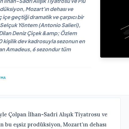
 İlhan-Sadri Alışık Tiyatrosu ve Piu
odüksiyon, Mozart’ın dehası ve
iç içe geçtiği dramatik ve çarpıcı bir
 Selçuk Yöntem (Antonio Salieri),
Dilan Deniz Çiçek &amp; Özlem
 kişilik dev kadrosuyla sezonun en
olan Amadeus, 6 sezondur tüm
UMA
yle Çolpan İlhan-Sadri Alışık Tiyatrosu ve
n bu eşsiz prodüksiyon, Mozart’ın dehası