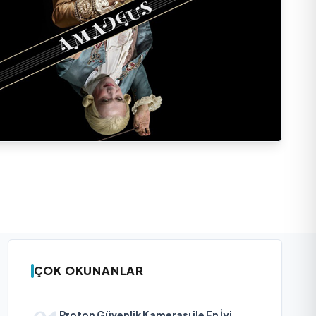
ÇOK OKUNANLAR
Proton Güvenlik Kamerası ile En İyi