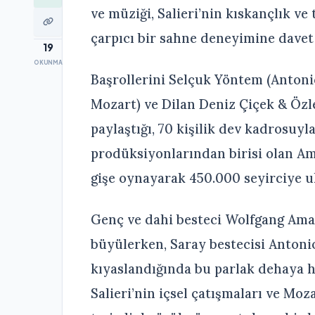
ve müziği, Salieri’nin kıskançlık ve 
çarpıcı bir sahne deneyimine davet
19
OKUNMA
Başrollerini Selçuk Yöntem (Antoni
Mozart) ve Dilan Deniz Çiçek & Öz
paylaştığı, 70 kişilik dev kadrosuy
prodüksiyonlarından birisi olan Am
gişe oynayarak 450.000 seyirciye ul
Genç ve dahi besteci Wolfgang Ama
büyülerken, Saray bestecisi Antonio
kıyaslandığında bu parlak dehaya h
Salieri’nin içsel çatışmaları ve Moz