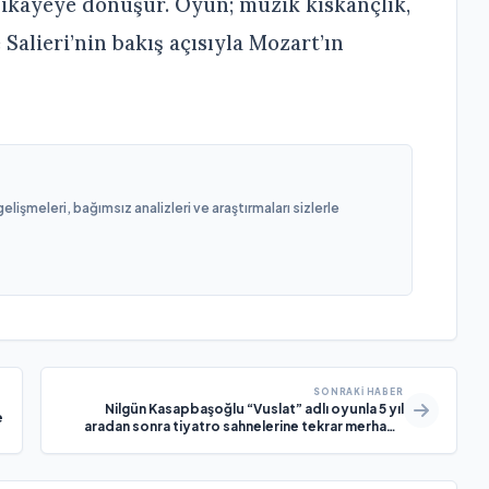
hikâyeye dönüşür. Oyun; müzik kıskançlık,
Salieri’nin bakış açısıyla Mozart’ın
işmeleri, bağımsız analizleri ve araştırmaları sizlerle
SONRAKI HABER
Nilgün Kasapbaşoğlu “Vuslat” adlı oyunla 5 yıl
e
aradan sonra tiyatro sahnelerine tekrar merhaba
diyor