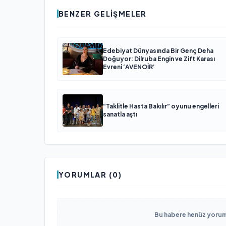
BENZER GELIŞMELER
Edebiyat Dünyasında Bir Genç Deha
Doğuyor: Dilruba Engin ve Zift Karası
Evreni ‘AVENOİR’
“Taklitle Hasta Bakılır” oyunu engelleri
sanatla aştı
YORUMLAR (0)
Bu habere henüz yorum 