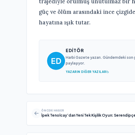
trajediyle örülmüş unutulmaz bir 
güç ve ölüm arasındaki ince çizgide 
hayatına ışık tutar.
EDITÖR
Harbi Gazete yazarı. Gündemdeki son gel
paylaşıyor.
YAZARIN DIĞER YAZILARI
ÖNCEKI HABER
İpek Tenolcay’dan Yeni Tek Kişilik Oyun: Serendipç