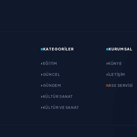
KATEGORILER
KURUMSAL
EĞITIM
KÜNYE
GÜNCEL
İLETIŞIM
GÜNDEM
RSS SERVISI
KÜLTÜR SANAT
KÜLTÜR VE SANAT