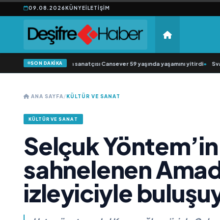
09.08.2026
KÜNYE
İLETIŞIM
SON DAKİKA
rabesk müziğin sevilen sanatçısı Cansever 59 yaşında yaşamını yitirdi
•
Svadba
ANA SAYFA
/
KÜLTÜR VE SANAT
KÜLTÜR VE SANAT
Selçuk Yöntem’in
sahnelenen Ama
izleyiciyle buluşu