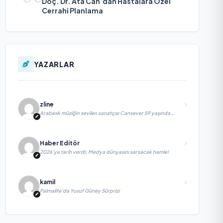
Doç. Dr. Ata Can’dan Hastalara Özel
Cerrahi Planlama
YAZARLAR
zline
Arabesk müziğin sevilen sanatçısı Cansever 59 yaşında
yaşamını yitirdi
Haber Editör
2026’ya tarih verdi; Medya dünyasını sarsacak hamle!
kamil
Palmalife’da Yusuf Güney Sürprizi