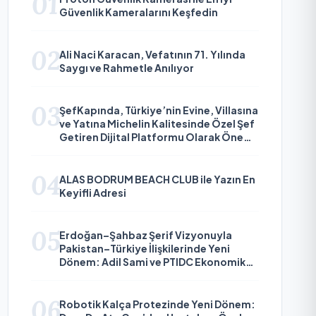
01
Güvenlik Kameralarını Keşfedin
02
Ali Naci Karacan, Vefatının 71. Yılında
Saygı ve Rahmetle Anılıyor
03
ŞefKapında, Türkiye’nin Evine, Villasına
ve Yatına Michelin Kalitesinde Özel Şef
Getiren Dijital Platformu Olarak Öne
Çıkıyor
04
ALAS BODRUM BEACH CLUB ile Yazın En
Keyifli Adresi
05
Erdoğan–Şahbaz Şerif Vizyonuyla
Pakistan–Türkiye İlişkilerinde Yeni
Dönem: Adil Sami ve PTIDC Ekonomik
Diplomaside Öne Çıkıyor
06
Robotik Kalça Protezinde Yeni Dönem: