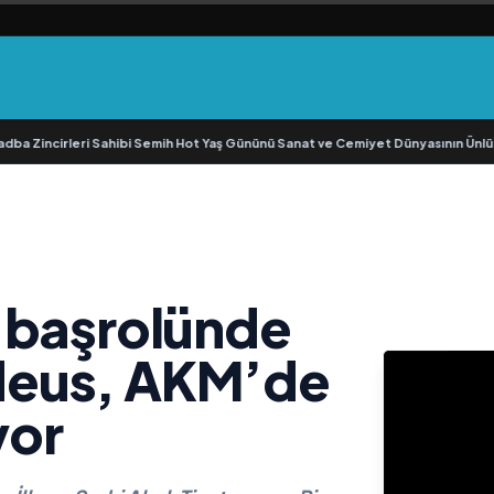
 Zincirleri Sahibi Semih Hot Yaş Gününü Sanat ve Cemiyet Dünyasının Ünlü İsim
 başrolünde
deus, AKM’de
yor