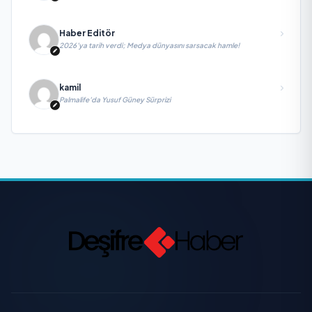
yitirdi
Haber Editör
2026’ya tarih verdi; Medya dünyasını sarsacak hamle!
kamil
Palmalife’da Yusuf Güney Sürprizi