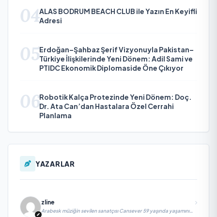
04
ALAS BODRUM BEACH CLUB ile Yazın En Keyifli
Adresi
05
Erdoğan–Şahbaz Şerif Vizyonuyla Pakistan–
Türkiye İlişkilerinde Yeni Dönem: Adil Sami ve
PTIDC Ekonomik Diplomaside Öne Çıkıyor
06
Robotik Kalça Protezinde Yeni Dönem: Doç.
Dr. Ata Can’dan Hastalara Özel Cerrahi
Planlama
YAZARLAR
zline
Arabesk müziğin sevilen sanatçısı Cansever 59 yaşında yaşamını