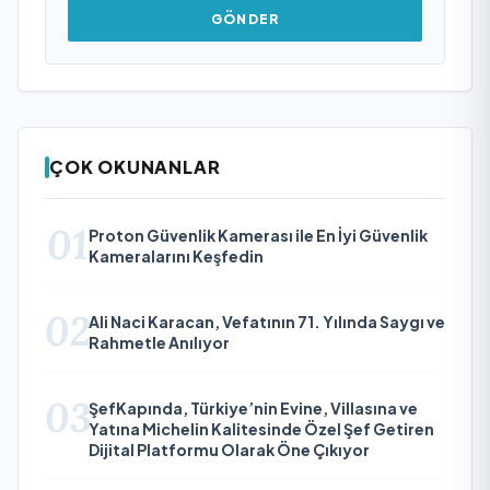
GÖNDER
ÇOK OKUNANLAR
01
Proton Güvenlik Kamerası ile En İyi Güvenlik
Kameralarını Keşfedin
02
Ali Naci Karacan, Vefatının 71. Yılında Saygı ve
Rahmetle Anılıyor
03
ŞefKapında, Türkiye’nin Evine, Villasına ve
Yatına Michelin Kalitesinde Özel Şef Getiren
Dijital Platformu Olarak Öne Çıkıyor