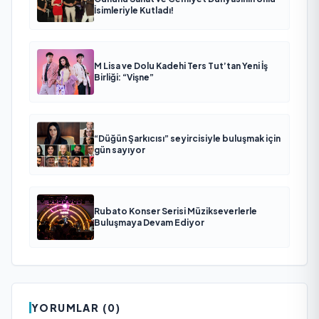
İsimleriyle Kutladı!
M Lisa ve Dolu Kadehi Ters Tut’tan Yeni İş
Birliği: “Vişne”
“Düğün Şarkıcısı” seyircisiyle buluşmak için
gün sayıyor
Rubato Konser Serisi Müzikseverlerle
Buluşmaya Devam Ediyor
YORUMLAR (0)