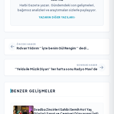
Harbi Gazete yazarı. Gündemdeki son gelişmeleri,
bağımsız analizleri ve araştırmaları sizlerle paylaşıyor.
YAZARIN DIĞER YAZILARI
ÖNCEKI HABER
Rıdvan Yıldırım ‘’ İşte benim Gül Rengim ‘’ dedi …
SONRAKI HABER
‘‘Yelda ile Müzik Diyarı’’ her hafta sonu Radyo Mavi’de
BENZER GELIŞMELER
Svadba Zincirleri Sahibi Semih Hot Yaş
Gününü Sanat ve Cemiyet Dünyasının Ünlü