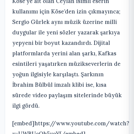
Köse’ye ait olan Ceylan isimli eserin
kullanımı için Köse’den izin çıkmayınca;
Sergio Gürlek aynı müzik üzerine milli
duygular ile yeni sözler yazarak şarkıya
yepyeni bir boyut kazandırdı. Dijital
platformlarda yerini alan şarkı, Kafkas
esintileri yaşatırken müzikseverlerin de
yoğun ilgisiyle karşılaştı. Şarkının
İbrahim Bülbül imzalı klibi ise, kısa
sürede video paylaşım sitelerinde büyük
ilgi gördü.
[embed]https://www.youtube.com/watch?
v=UWBUcQh5voY[/embed]