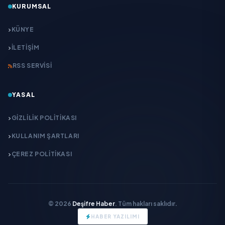
KURUMSAL
KÜNYE
İLETIŞIM
RSS SERVISI
YASAL
GIZLILIK POLITIKASI
KULLANIM ŞARTLARI
ÇEREZ POLITIKASI
© 2026
Deşifre Haber
. Tüm hakları saklıdır.
HABER YAZILIMI